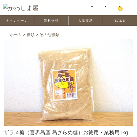
0
キャンペーン
送料無料
人気商品
SALE
ホーム
>
糖類
>
その他糖類
ザラメ糖（喜界島産 島ざらめ糖）お徳用・業務用1kg