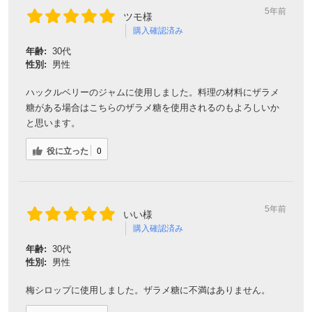
5年前
ツモ様
購入確認済み
対象者：かわしま屋で初めてお買い物をされる方
年齢:
30代
利用条件：3,000円以上のお買い物でご利用いただけます
性別:
男性
ご利用回数：お一人様1回限り
※他のクーポンとの併用はできません
ハックルベリーのジャムに使用しました。料理の材料にザラメ
糖がある場合はこちらのザラメ糖を使用されるのもよろしいか
と思います。
クーポンのご利用方法はこちら >>
役に立った
0
5年前
いい様
購入確認済み
年齢:
30代
性別:
男性
梅シロップに使用しました。ザラメ糖に不満はありません。