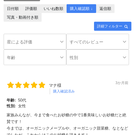
日付順
評価順
いいね数順
購入確認順 ↓
返信順
写真・動画付き順
詳細フィルター
3か月前
マナ様
購入確認済み
年齢:
50代
性別:
女性
家族みんなが、今まで食べたお砂糖の中で1番美味しいお砂糖だと絶
賛です！
今までは、オーガニックメープルや、オーガニック甜菜糖、なとなど
でしたが、これからはこのお砂糖を頂きます！