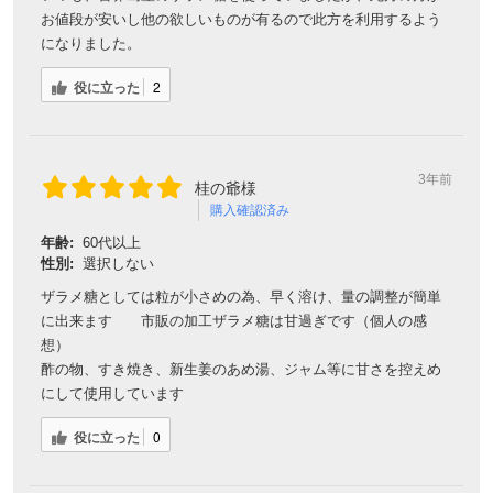
お値段が安いし他の欲しいものが有るので此方を利用するよう
になりました。
役に立った
2
3年前
桂の爺様
購入確認済み
年齢:
60代以上
性別:
選択しない
ザラメ糖としては粒が小さめの為、早く溶け、量の調整が簡単
に出来ます 市販の加工ザラメ糖は甘過ぎです（個人の感
想）
酢の物、すき焼き、新生姜のあめ湯、ジャム等に甘さを控えめ
にして使用しています
役に立った
0