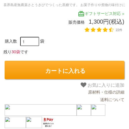
喜界島産無農薬さとうきびでつくった黒糖です。 お菓子作りや煮物の味付けに
redeem
ギフトサービス対応 »
1,300円(税込)
販売価格
22件
袋
購入数
残り
30袋
です
カートに入れる
お気に入りに追加
原材料・仕様の詳細
送料について