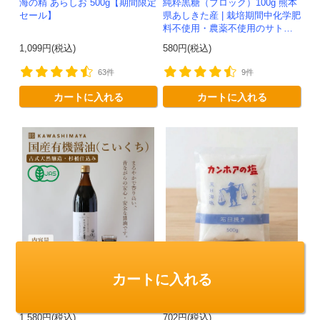
海の精 あらしお 500g【期間限定
純粋黒糖（ブロック）100g 熊本
セール】
県あしきた産 | 栽培期間中化学肥
料不使用・農薬不使用のサトウ
キビ100％
1,099円(税込)
580円(税込)
63件
9件
カートに入れる
カートに入れる
古式天然醸造杉桶仕込み 国産有
カンホアの塩（石臼挽き）500ｇ
カートに入れる
機醤油(こいくちしょうゆ) 900ml
無添加・国産原料100%の醤油-か
わしま屋-
1,580円(税込)
702円(税込)