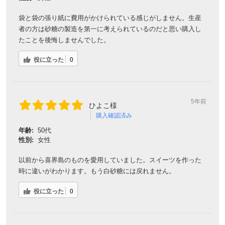
袋と袋の張り紙に費用がかけられている感じがしません。生産
者の方は砂糖の製造を第一に考えられているのだと思い購入し
たことを後悔しませんでした。
役に立った
0
5年前
ひよこ様
購入確認済み
年齢:
50代
会員登録ありがとうございます！
性別:
女性
＼ ご登録の感謝を込めて ／
以前から喜界島のものを愛用していました。スイーツを作った
新規会員様限定
特典クーポン
時に違いがわかります。もう白砂糖には戻れません。
新規会員様限定
役に立った
0
300
今すぐ使える
円OFFクーポン
を
300
ご用意しました🎁
円OFF