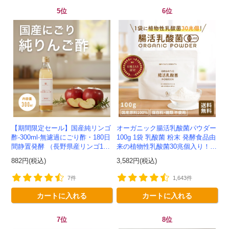
5位
6位
【期間限定セール】国産純リンゴ
オーガニック腸活乳酸菌パウダー
酢-300ml-無濾過にごり酢・180日
100g 1袋 乳酸菌 粉末 発酵食品由
間静置発酵 （長野県産リンゴ10
来の植物性乳酸菌30兆個入り！有
0%）-かわしま屋-
機JAS認定 -かわしま屋- 【送料無
882円(税込)
3,582円(税込)
料】 *メ...
7件
1,643件
会員登録ありがとうございます！
カートに入れる
カートに入れる
＼ ご登録の感謝を込めて ／
新規会員様限定
特典クーポン
7位
8位
新規会員様限定