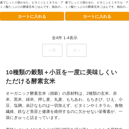
素でじっくり寝かせた、ビタミンとミネラル・ア
素でじっくり寝かせた、ビタミンとミネラル・ア
ミノ酸たっぷりの酵素玄米ごはんです。独自の二
ミノ酸たっぷりの酵素玄米ごはんです。独自の二
段熟成製法によってさらに美味しくなりました。
段熟成製法によってさらに美味しくなりました。
カートに入れる
カートに入れる
雑穀入りです
雑穀入りです
全
4
件
1
-
4
表示
< 前
次 >
10種類の穀類＋小豆を一度に美味しくい
ただける酵素玄米
オーガニック酵素玄米（雑穀）の原材料は、2種類の玄米、赤
米、黒米、緑米、押し麦、丸麦、もちあわ、もちきび、ひえ、小
豆、塩麹。余計なものは一切加えず、ビタミンやミネラル、食物
繊維、鉄など美容と健康を維持するのに欠かせない栄養素が、一
袋にぎゅっと詰まっています。