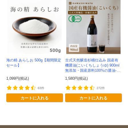
300
今すぐ使える
円OFFクーポン
を
300
ご用意しました🎁
円OFF
対象者：かわしま屋で初めてお買い物をされる方
利用条件：3,000円以上のお買い物でご利用いただけます
ご利用回数：お一人様1回限り
※他のクーポンとの併用はできません
海の精 あらしお 500g【期間限定
古式天然醸造杉桶仕込み 国産有
セール】
機醤油(こいくちしょうゆ) 900ml
無添加・国産原料100%の醤油-か
わしま屋-
1,099円(税込)
1,580円(税込)
クーポンのご利用方法はこちら >>
63件
272件
カートに入れる
カートに入れる