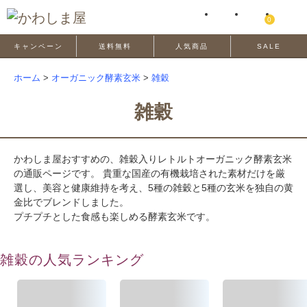
0
キャンペーン
送料無料
人気商品
SALE
ホーム
>
オーガニック酵素玄米
>
雑穀
雑穀
かわしま屋おすすめの、雑穀入りレトルトオーガニック酵素玄米
の通販ページです。 貴重な国産の有機栽培された素材だけを厳
選し、美容と健康維持を考え、5種の雑穀と5種の玄米を独自の黄
金比でブレンドしました。
プチプチとした食感も楽しめる酵素玄米です。
雑穀の人気ランキング