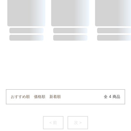
おすすめ順
価格順
新着順
全
4
商品
< 前
次 >