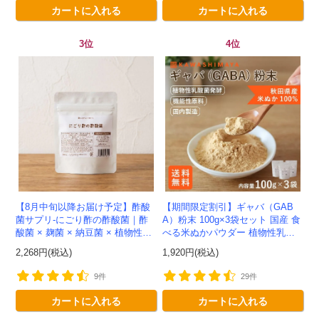
カートに入れる
カートに入れる
3位
4位
【8月中旬以降お届け予定】酢酸
【期間限定割引】ギャバ（GAB
菌サプリ-にごり酢の酢酸菌｜酢
A）粉末 100g×3袋セット 国産 食
酸菌 × 麹菌 × 納豆菌 × 植物性乳
べる米ぬかパウダー 植物性乳酸
酸菌20兆個を一粒に凝縮-かわし
菌発酵 -かわしま屋- 【送料無
2,268円(税込)
1,920円(税込)
ま屋-モニター追加20...
料】*メール便での発送...
9件
29件
カートに入れる
カートに入れる