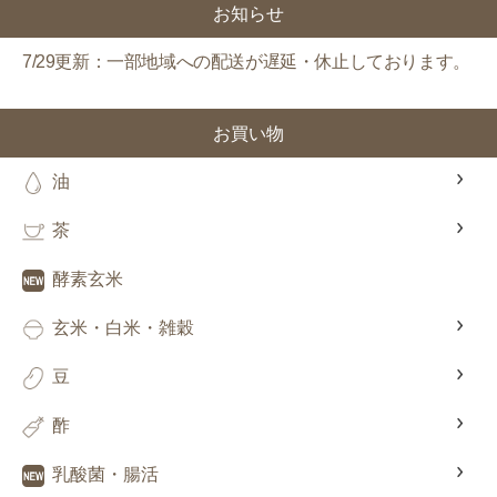
お知らせ
7/29更新：一部地域への配送が遅延・休止しております。
お買い物
油
茶
酵素玄米
玄米・白米・雑穀
豆
酢
乳酸菌・腸活