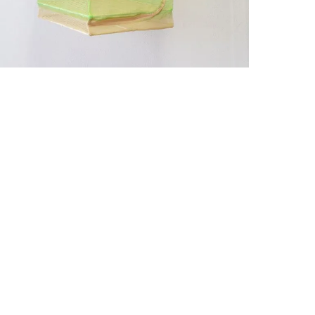
土
ューを書く
日付順
フレディ様
購入確認済み
:
60代以上
:
女性