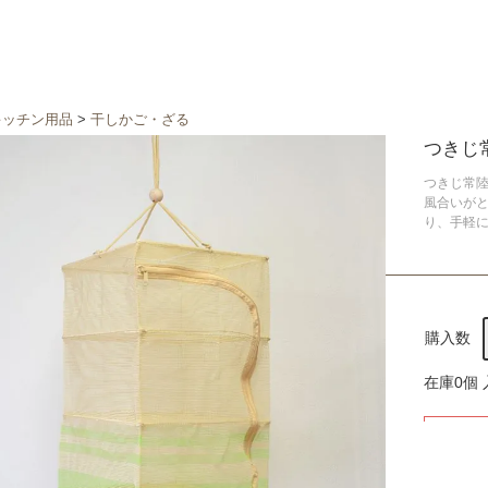
キッチン用品
>
干しかご・ざる
つきじ
つきじ常
風合いが
り、手軽
購入数
在庫0個