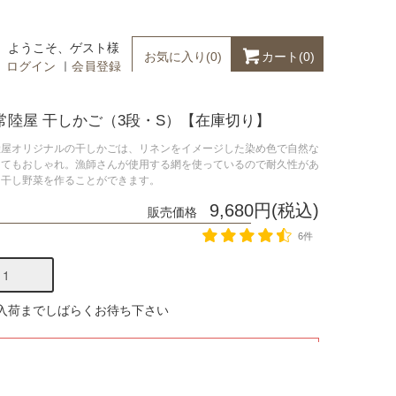
ようこそ、ゲスト様
カート(
0
)
お気に入り(
0
)
ログイン
｜
会員登録
常陸屋 干しかご（3段・S）【在庫切り】
陸屋オリジナルの干しかごは、リネンをイメージした染め色で自然な
とてもおしゃれ。漁師さんが使用する網を使っているので耐久性があ
に干し野菜を作ることができます。
9,680円(税込)
販売価格
6件
 入荷までしばらくお待ち下さい