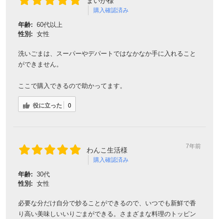
まいか様
購入確認済み
年齢:
60代以上
対象者：かわしま屋で初めてお買い物をされる方
性別:
女性
利用条件：3,000円以上のお買い物でご利用いただけます
ご利用回数：お一人様1回限り
洗いごまは、スーパーやデパートではなかなか手に入れること
※他のクーポンとの併用はできません
ができません。
ここで購入できるので助かってます。
クーポンのご利用方法はこちら >>
役に立った
0
7年前
わんこ生活様
購入確認済み
年齢:
30代
性別:
女性
必要な分だけ自分で炒ることができるので、いつでも新鮮で香
り高い美味しいいりごまができる。さまざまな料理のトッピン