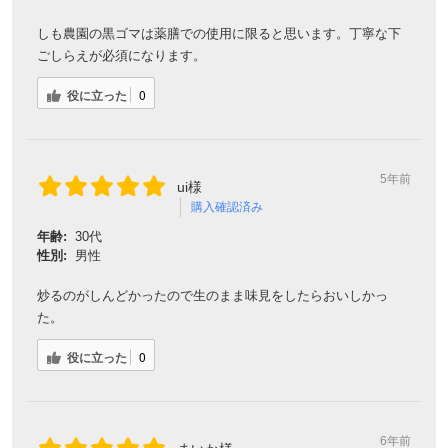
しも農園の黒ゴマは薬膳での使用に限ると思います。丁寧な下
ごしらえが必須になります。
役に立った
0
5年前
ui様
購入確認済み
年齢:
30代
性別:
男性
会員登録ありがとうございます！
炒るのがしんどかったので生のまま味見をしたらおいしかっ
＼ ご登録の感謝を込めて ／
た。
新規会員様限定
特典クーポン
役に立った
0
新規会員様限定
300
今すぐ使える
円OFFクーポン
を
300
ご用意しました🎁
円OFF
6年前