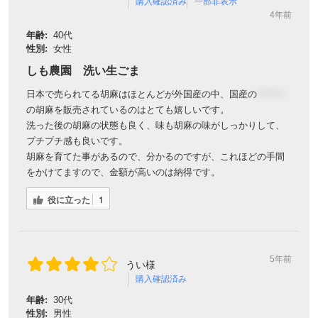
購入確認済み
一部非表示
4年前
年齢:
40代
性別:
女性
しも農園 洗い生ごま
日本で売られてる胡麻はほとんどが外国産の中、国産の
＊＊＊
の胡麻を販売されているのはとても嬉しいです。
洗った後の胡麻の状態も良く、味も胡麻の味がしっかりして、
プチプチ感も良いです。
胡麻を育てた事があるので、分かるのですが、これほどの手間
をかけてますので、金額が高いのは納得です。
役に立った
1
5年前
うい様
購入確認済み
年齢:
30代
性別:
男性