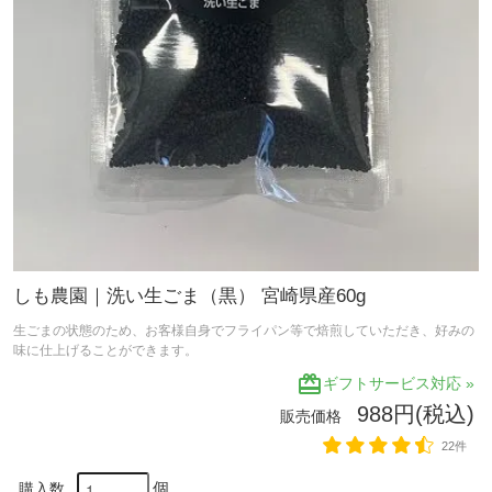
しも農園｜洗い生ごま（黒） 宮崎県産60g
生ごまの状態のため、お客様自身でフライパン等で焙煎していただき、好みの
味に仕上げることができます。
redeem
ギフトサービス対応 »
988円(税込)
販売価格
22件
個
購入数