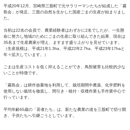
平成20年12月、宮崎県三股町で元サラリーマンたちが結成した「霧
島会」が発足。三股の自然を生かした国産ごまの生産が始まりまし
た。
当初は22名の会員で、農業経験者はわずかに2名でしたが、一生懸
命に努力し地域のためにごまの生産に取り組んできた結果、現在は
35名まで生産農家が増え、ますます盛り上がりを見せています。
（生産規模は、平成21年1.3ha、平成22年2.7ha、平成23年17haと
年々拡大しています。）
ごまは生産コストを低く抑えることができ、鳥獣被害も比較的少な
いことが特徴です。
「霧島会」は耕作放棄地を利用して、栽培期間中農薬、化学肥料を
使用しない栽培を徹底し、間引き・植付・収穫作業も手作業中心で
行っています。
平均年齢65歳の「若者たち」は、新たな農業の道を三股町で切り開
き、子供たちへ引継ごうとしています。