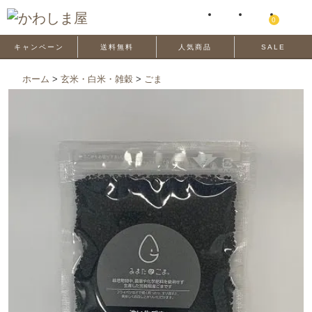
0
キャンペーン
送料無料
人気商品
SALE
ホーム
>
玄米・白米・雑穀
>
ごま