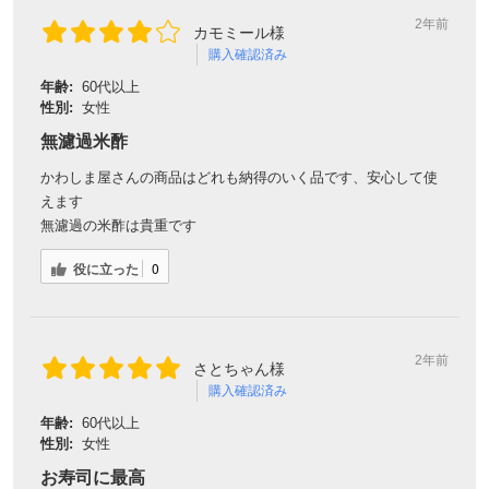
2年前
カモミール様
購入確認済み
年齢:
60代以上
性別:
女性
無濾過米酢
かわしま屋さんの商品はどれも納得のいく品です、安心して使
えます
無濾過の米酢は貴重です
役に立った
0
2年前
さとちゃん様
購入確認済み
年齢:
60代以上
性別:
女性
お寿司に最高