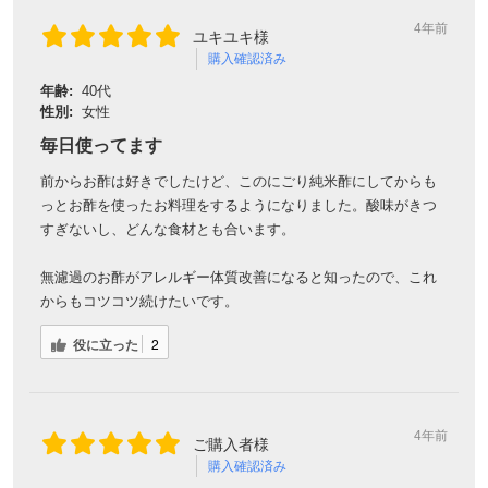
4年前
ユキユキ様
購入確認済み
対象者：かわしま屋で初めてお買い物をされる方
利用条件：3,000円以上のお買い物でご利用いただけます
年齢:
40代
ご利用回数：お一人様1回限り
性別:
女性
※他のクーポンとの併用はできません
毎日使ってます
前からお酢は好きでしたけど、このにごり純米酢にしてからも
っとお酢を使ったお料理をするようになりました。酸味がきつ
クーポンのご利用方法はこちら >>
すぎないし、どんな食材とも合います。
無濾過のお酢がアレルギー体質改善になると知ったので、これ
からもコツコツ続けたいです。
役に立った
2
4年前
ご購入者様
購入確認済み