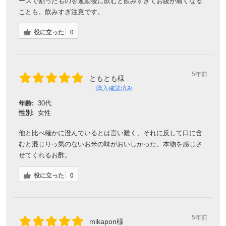
ースで割ったものを運動後に飲むと飲みすぎてお腹が痛くなる
ことも。飲みすぎ注意です。
役に立った
0
5年前
ともとも様
購入確認済み
年齢:
30代
性別:
女性
他と比べ確かに澄んでいるとは言い難く、それに反して口に含
むと混じりっ気のないお米の味がおいしかった。本物を感じさ
せてくれるお酢。
役に立った
0
5年前
mikapon様