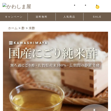
0
キャンペーン
送料無料
人気商品
SALE
ホーム
>
酢
>
米酢