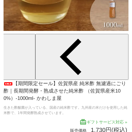
【期間限定セール】佐賀県産 純米酢 無濾過にごり
酢｜長期間発酵・熟成させた純米酢 （佐賀県産米10
0%）-1000ml- かわしま屋
生きた酢酸菌が入っている、国産の純米酢です。九州産の米だけを使用した純
米酢で、1年間発酵熟成させています。
redeem
ギフトサービス対応 »
1,730円(税込)
販売価格