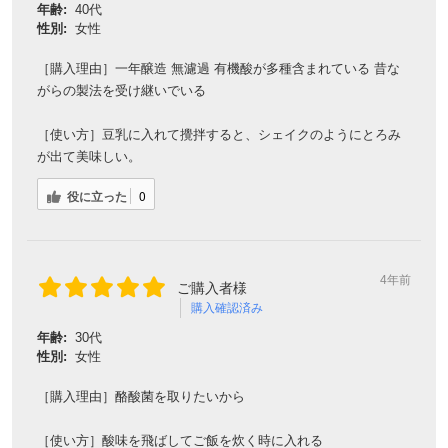
年齢:
40代
性別:
女性
［購入理由］一年醸造 無濾過 有機酸が多種含まれている 昔な
がらの製法を受け継いでいる
［使い方］豆乳に入れて攪拌すると、シェイクのようにとろみ
が出て美味しい。
役に立った
0
4年前
ご購入者様
購入確認済み
年齢:
30代
性別:
女性
［購入理由］酪酸菌を取りたいから
［使い方］酸味を飛ばしてご飯を炊く時に入れる