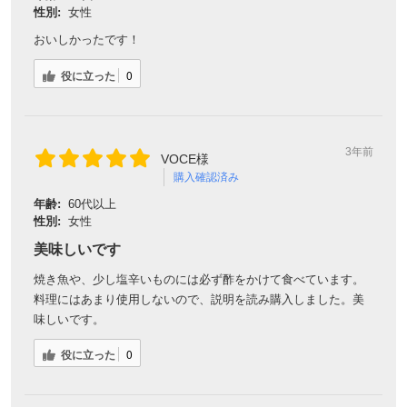
性別:
女性
おいしかったです！
役に立った
0
3年前
VOCE様
購入確認済み
年齢:
60代以上
性別:
女性
会員登録ありがとうございます！
美味しいです
＼ ご登録の感謝を込めて ／
焼き魚や、少し塩辛いものには必ず酢をかけて食べています。
料理にはあまり使用しないので、説明を読み購入しました。美
新規会員様限定
特典クーポン
味しいです。
新規会員様限定
300
役に立った
0
今すぐ使える
円OFFクーポン
を
300
ご用意しました🎁
円OFF