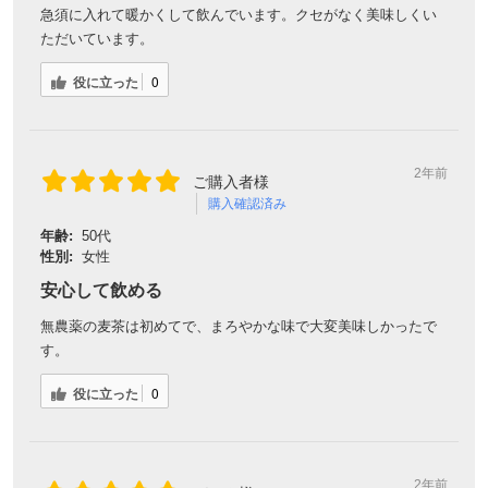
急須に入れて暖かくして飲んでいます。クセがなく美味しくい
ただいています。
役に立った
0
2年前
ご購入者様
購入確認済み
年齢:
50代
性別:
女性
安心して飲める
無農薬の麦茶は初めてで、まろやかな味で大変美味しかったで
す。
役に立った
0
2年前