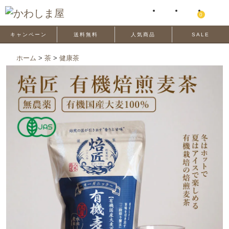
0
キャンペーン
送料無料
人気商品
SALE
ホーム
>
茶
>
健康茶