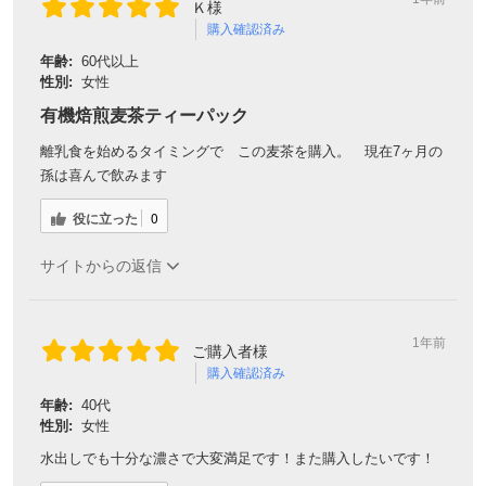
Ｋ様
購入確認済み
年齢:
60代以上
性別:
女性
有機焙煎麦茶ティーパック
離乳食を始めるタイミングで この麦茶を購入。 現在7ヶ月の
孫は喜んで飲みます
役に立った
0
サイトからの返信
1年前
ご購入者様
購入確認済み
年齢:
40代
性別:
女性
水出しでも十分な濃さで大変満足です！また購入したいです！