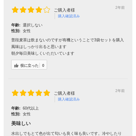
2年前
ご購入者様
購入確認済み
年齢:
選択しない
性別:
女性
普段麦茶は飲まないのですが有機ということで3袋セットを購入
風味はしっかり出ると思います
朝夕毎日美味しくいただいています
役に立った
0
2年前
ご購入者様
購入確認済み
年齢:
60代以上
性別:
女性
美味しい
水出しでもとて色が出て匂いも良く味も良いです。冷やしたり