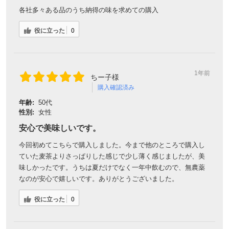
各社多々ある品のうち納得の味を求めての購入
役に立った
0
1年前
ちー子様
購入確認済み
年齢:
50代
性別:
女性
安心で美味しいです。
今回初めてこちらで購入しました。今まで他のところで購入し
ていた麦茶よりさっぱりした感じで少し薄く感じましたが、美
味しかったです。うちは夏だけでなく一年中飲むので、無農薬
なのが安心で嬉しいです。ありがとうございました。
役に立った
0