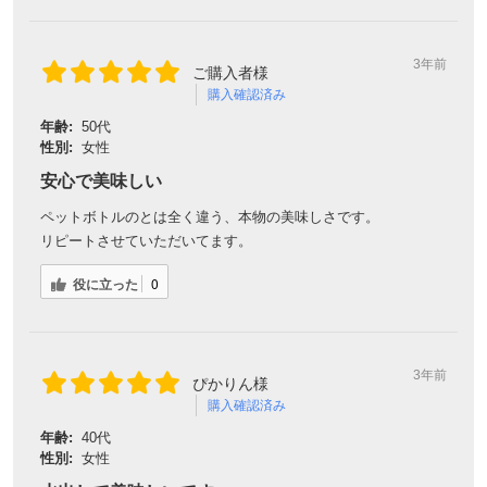
3年前
ご購入者様
購入確認済み
年齢:
50代
性別:
女性
安心で美味しい
ペットボトルのとは全く違う、本物の美味しさです。
リピートさせていただいてます。
役に立った
0
3年前
ぴかりん様
購入確認済み
年齢:
40代
性別:
女性