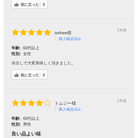
役に立った
0
1年前
isshee様
購入確認済み
年齢:
60代以上
性別:
女性
水出しで大変美味しく頂きました。
役に立った
0
1年前
トムジー様
購入確認済み
年齢:
60代以上
性別:
男性
良い品よい味