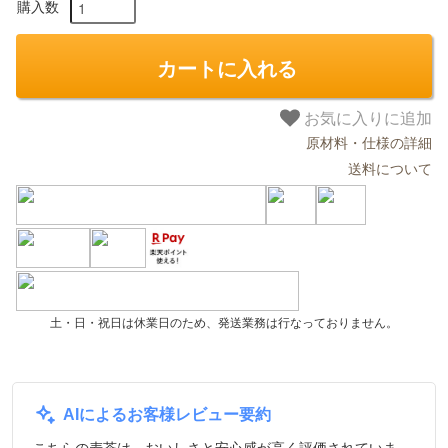
購入数
カートに入れる
お気に入りに追加
原材料・仕様の詳細
送料について
土・日・祝日は休業日のため、発送業務は行なっておりません。
AIによるお客様レビュー要約