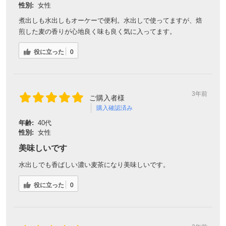
性別:
女性
煮出しも水出しもオーケーで便利。水出しで使ってますが、焙
煎した麦の香りが心地良く味も良く気に入ってます。
役に立った
0
3年前
ご購入者様
購入確認済み
年齢:
40代
性別:
女性
美味しいです
水出しでも香ばしい濃い麦茶になり美味しいです。
役に立った
0