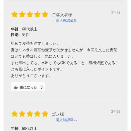
3年前
ご購入者様
購入確認済み
年齢:
60代以上
性別:
男性
初めて麦茶を注文しました。
夏はミネラル豊富ね麦茶が欠かせませんが、今回注文した麦茶
はとても香ばしく、気に入りました。
また煮出しても、水出しでもOKであること、有機焙煎であるこ
とも気に入ったポイントです。
ありがとうございます。
役に立った
0
3年前
ゴン様
購入確認済み
年齢:
60代以上