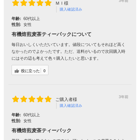
3年前
ＭＩ様
購入確認済み
年齢:
60代以上
性別:
女性
有機焙煎麦茶ティーパックについて
毎日おいしくいただいています。値段についてもそれほど高く
なかったのでよかったです。ただ、送料がいるので次回購入時
にはその辺も考えて色々購入したいと思います。
役に立った
0
3年前
ご購入者様
購入確認済み
年齢:
60代以上
性別:
女性
有機焙煎麦茶ティーパック