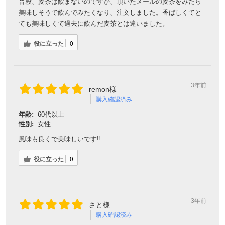
普段、麦茶は飲まないのですが、頂いたメールの麦茶をみたら
美味しそうで飲んでみたくなり、注文しました。香ばしくてと
ても美味しくて過去に飲んだ麦茶とは違いました。
役に立った
0
3年前
remon様
購入確認済み
年齢:
60代以上
性別:
女性
風味も良くで美味しいです‼️
役に立った
0
3年前
さと様
購入確認済み