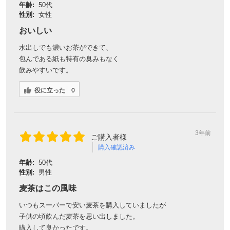
年齢:
50代
性別:
女性
おいしい
水出しでも濃いお茶ができて、
包んである紙も特有の臭みもなく
飲みやすいです。
役に立った
0
3年前
ご購入者様
購入確認済み
年齢:
50代
性別:
男性
麦茶はこの風味
いつもスーパーで安い麦茶を購入していましたが
子供の頃飲んだ麦茶を思い出しました。
購入して良かったです。