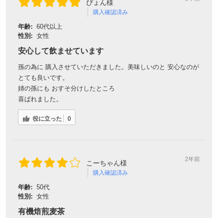
ぴょん様
購入確認済み
年齢:
60代以上
性別:
女性
安心して飲ませています
孫の為に 購入させていただきました。美味しいのと 安心なのが
とても良いです。
姉の孫にも おすそ分けしたところ
喜ばれました。
役に立った
0
会員登録ありがとうございます！
＼ ご登録の感謝を込めて ／
2年前
新規会員様限定
特典クーポン
こーちゃん様
購入確認済み
新規会員様限定
年齢:
50代
300
今すぐ使える
円OFFクーポン
を
300
性別:
女性
ご用意しました🎁
円OFF
有機焙煎麦茶