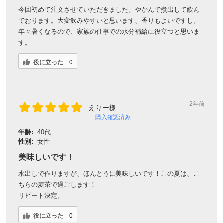
今回初めて注文させていただきました。やかんで煮出して飲ん
でおります。大変飲みやすいと思います、香りもよいですし。
年々暑くなるので、家族の仕事での水分補給に役立つと思いま
対象者：かわしま屋で初めてお買い物をされる方
利用条件：3,000円以上のお買い物でご利用いただけます
す。
ご利用回数：お一人様1回限り
※他のクーポンとの併用はできません
役に立った
0
クーポンのご利用方法はこちら >>
2年前
えりー様
購入確認済み
年齢:
40代
性別:
女性
美味しいです！
水出しで作りますが、ほんとうに美味しいです！この夏は、こ
ちらの麦茶で過ごします！
リピート決定。
役に立った
0