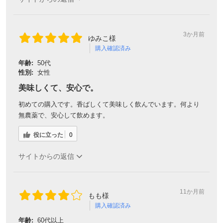
3か月前
ゆみこ様
購入確認済み
年齢:
50代
性別:
女性
美味しくて、安心で。
初めての購入です。香ばしくて美味しく飲んでいます。何より
無農薬で、安心して飲めます。
役に立った
0
サイトからの返信
11か月前
もも様
購入確認済み
年齢:
60代以上