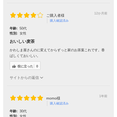
12か月前
ご購入者様
購入確認済み
年齢:
50代
性別:
女性
おいしい麦茶
かわしま屋さんのに変えてからずっと家のお茶葉これです。香
ばしくておいしい。
役に立った
0
サイトからの返信
1年前
momo様
購入確認済み
年齢:
30代
性別:
女性