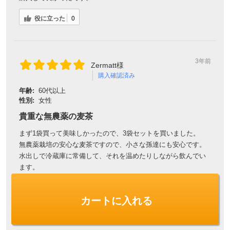
役に立った
0
3年前
Zermatt様
購入確認済み
年齢:
60代以上
性別:
女性
貴重な無農薬の麦茶
まず1袋買って美味しかったので、3袋セットを買いました。
無農薬栽培の安心な麦茶ですので、小さな孫達にも安心です。
水出しで冷蔵庫に常備して、それを温めたりしながら飲んでい
ます。
これから愛飲していきます。
カートに入れる
役に立った
0