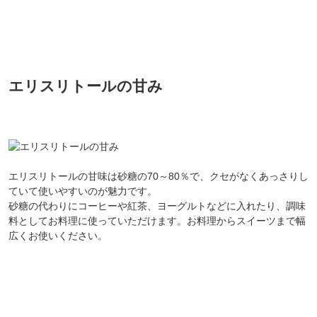
エリスリトールの甘み
エリスリトールの甘味は砂糖の70～80％で、クセがなくあっさりし
ていて使いやすいのが魅力です。
会員登録ありがとうございます！
砂糖の代わりにコーヒーや紅茶、ヨーグルトなどに入れたり、調味
＼ ご登録の感謝を込めて ／
料としてお料理に使っていただけます。お料理からスイーツまで幅
新規会員様限定
特典クーポン
広くお使いください。
新規会員様限定
300
今すぐ使える
円OFFクーポン
を
300
ご用意しました🎁
円OFF