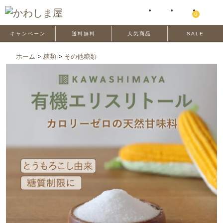
0
キャンペーン
送料無料
人気商品
SALE
ホーム
>
糖類
>
その他糖類