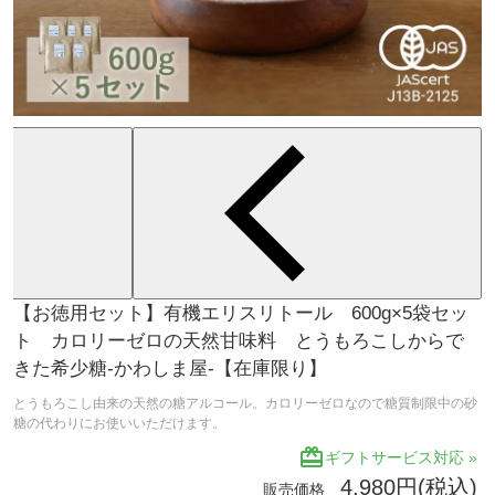
【お徳用セット】有機エリスリトール 600g×5袋セッ
ト カロリーゼロの天然甘味料 とうもろこしからで
きた希少糖-かわしま屋-【在庫限り】
とうもろこし由来の天然の糖アルコール。カロリーゼロなので糖質制限中の砂
糖の代わりにお使いいただけます。
redeem
ギフトサービス対応 »
4,980円(税込)
販売価格