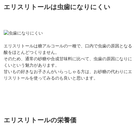
エリスリトールは虫歯になりにくい
対象者：かわしま屋で初めてお買い物をされる方
利用条件：3,000円以上のお買い物でご利用いただけます
ご利用回数：お一人様1回限り
※他のクーポンとの併用はできません
エリスリトールは糖アルコールの一種で、口内で虫歯の原因となる
酸をほとんどつくりません。
そのため、通常の砂糖や合成甘味料に比べて、虫歯の原因になりに
クーポンのご利用方法はこちら >>
くいという魅力があります。
甘いもの好きなお子さんがいらっしゃる方は、お砂糖の代わりにエ
リスリトールを使ってみるのも良いと思います。
エリスリトールの栄養価