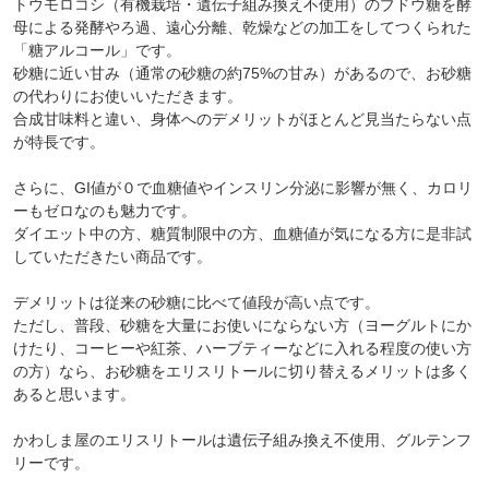
トウモロコシ（有機栽培・遺伝子組み換え不使用）のブドウ糖を酵
母による発酵やろ過、遠心分離、乾燥などの加工をしてつくられた
「糖アルコール」です。
砂糖に近い甘み（通常の砂糖の約75%の甘み）があるので、お砂糖
の代わりにお使いいただきます。
合成甘味料と違い、身体へのデメリットがほとんど見当たらない点
が特長です。
さらに、GI値が０で血糖値やインスリン分泌に影響が無く、カロリ
ーもゼロなのも魅力です。
ダイエット中の方、糖質制限中の方、血糖値が気になる方に是非試
していただきたい商品です。
デメリットは従来の砂糖に比べて値段が高い点です。
ただし、普段、砂糖を大量にお使いにならない方（ヨーグルトにか
けたり、コーヒーや紅茶、ハーブティーなどに入れる程度の使い方
の方）なら、お砂糖をエリスリトールに切り替えるメリットは多く
あると思います。
かわしま屋のエリスリトールは遺伝子組み換え不使用、グルテンフ
リーです。