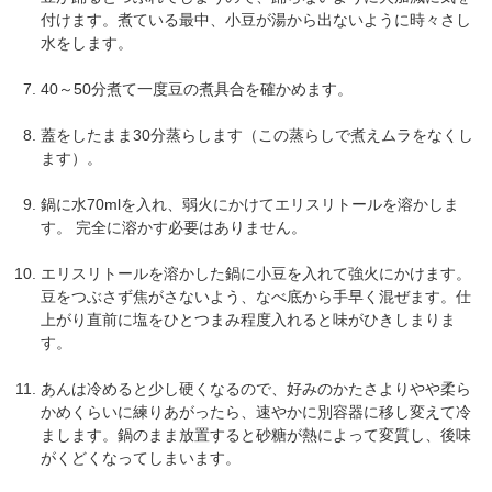
付けます。煮ている最中、小豆が湯から出ないように時々さし
水をします。
40～50分煮て一度豆の煮具合を確かめます。
蓋をしたまま30分蒸らします（この蒸らしで煮えムラをなくし
ます）。
鍋に水70mlを入れ、弱火にかけてエリスリトールを溶かしま
す。 完全に溶かす必要はありません。
エリスリトールを溶かした鍋に小豆を入れて強火にかけます。
豆をつぶさず焦がさないよう、なべ底から手早く混ぜます。仕
上がり直前に塩をひとつまみ程度入れると味がひきしまりま
す。
あんは冷めると少し硬くなるので、好みのかたさよりやや柔ら
かめくらいに練りあがったら、速やかに別容器に移し変えて冷
まします。鍋のまま放置すると砂糖が熱によって変質し、後味
がくどくなってしまいます。