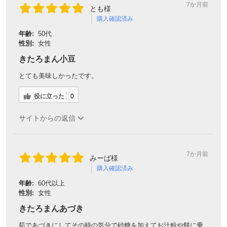
7か月前
とも様
購入確認済み
対象者：かわしま屋で初めてお買い物をされる方
年齢:
50代
利用条件：3,000円以上のお買い物でご利用いただけます
性別:
女性
ご利用回数：お一人様1回限り
きたろまん小豆
※他のクーポンとの併用はできません
とても美味しかったです。
役に立った
0
クーポンのご利用方法はこちら >>
サイトからの返信
7か月前
みーば様
購入確認済み
年齢:
60代以上
性別:
女性
きたろまんあづき
茹であづきにしてその時の気分で砂糖を加えてお汁粉や餅に乗