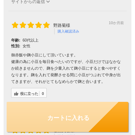
サイトからの返信
10か月前
野路菊様
購入確認済み
年齢:
60代以上
性別:
女性
御赤飯や麹小豆にして頂いています。
健康の為に小豆を毎日食べたいのですが、小豆だけではなかな
か続きませんので、麹を少量入れて麹小豆にすると食べやすく
なります。麹を入れて発酵させる間に小豆がつぶれて中身が出
てきますが、それがとてもなめらかで麹と合います。
役に立った
0
サイトからの返信
カートに入れる
10か月前
ご購入者様