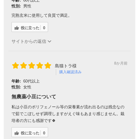
年齢:
60代以上
性別:
男性
完熟玄米に使用して良質で満足。
役に立った
0
サイトからの返信
8か月前
島猫トラ様
購入確認済み
年齢:
60代以上
性別:
女性
無農薬小豆について
私は小豆のポリフェノール等の栄養素が流れ出るのは残念なの
で茹でこぼしせず調理しますがえぐ味もあまり感じません。栽
培者の方にも感謝です🍀
役に立った
0