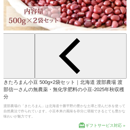
きたろまん小豆 500g×2袋セット｜北海道 渡部農場 渡
部信一さんの無農薬・無化学肥料の小豆-2025年秋収穫
分
渡部農場の「きたろまん」は北海道十勝平野の豊かな土壌と澄んだ水を使って
自然農法で作られています。小豆本来の風味を存分に堪能できるとても豊かな
味わいが魅力です。
redeem
ギフトサービス対応 »