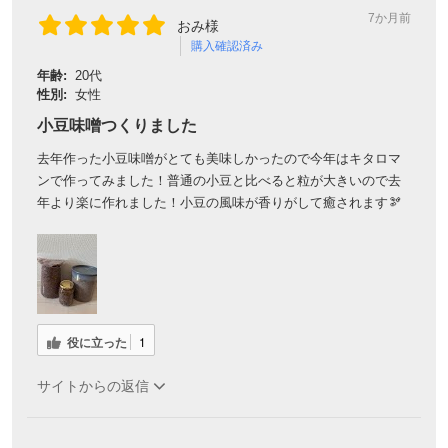
7か月前
おみ様
購入確認済み
年齢:
20代
性別:
女性
小豆味噌つくりました
去年作った小豆味噌がとても美味しかったので今年はキタロマ
ンで作ってみました！普通の小豆と比べると粒が大きいので去
年より楽に作れました！小豆の風味が香りがして癒されます🫘
会員登録ありがとうございます！
＼ ご登録の感謝を込めて ／
新規会員様限定
特典クーポン
役に立った
1
新規会員様限定
サイトからの返信
300
今すぐ使える
円OFFクーポン
を
300
ご用意しました🎁
円OFF