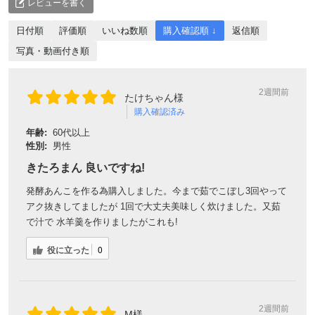
レビューを書く
日付順
評価順
いいね数順
購入確認順 ↓
返信順
写真・動画付き順
2週間前
たけちゃん様
購入確認済み
年齢:
60代以上
性別:
男性
きたろまん 良いですね!
発酵あんこを作る為購入しました。今まで茹でこぼし3回やって
アク抜きしてましたが 1回で大丈夫美味しく炊けました。又茹
で汁で 水羊羹を作りましたがこれも!
役に立った
0
2週間前
M様