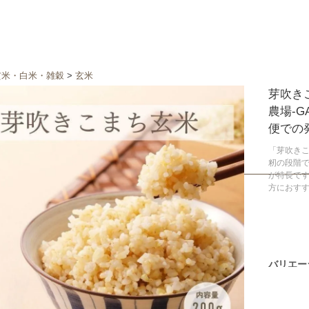
玄米・白米・雑穀
>
玄米
芽吹きこ
農場-
便での
「芽吹きこ
籾の段階で
が特長で
方におす
バリエー
1kg