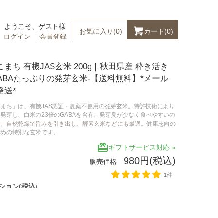
ようこそ、ゲスト様
カート(
0
)
お気に入り(
0
)
ログイン
｜
会員登録
まち 有機JAS玄米 200g｜秋田県産 粋き活き
GABAたっぷりの発芽玄米-【送料無料】*メール
発送*
まち」は、有機JAS認証・農薬不使用の発芽玄米。特許技術により
発芽し、白米の23倍のGABAを含有。発芽臭が少なく食べやすいの
す。自然乾燥で旨みを引き出し、酵素玄米などにも最適。健康志向の
すめの特別な玄米です。
redeem
ギフトサービス対応 »
980円(税込)
販売価格
1件
ション(税込)