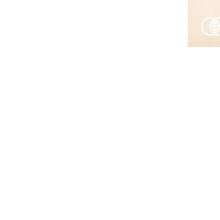
特集
人気ランキング
新商品
開催中のキャンペーン
全ての商品
送料無料の商品
有機・オーガニック
SALE
お徳用・業務用
お客様の声
よくあるご質問
かわしま屋とは
かわしま屋の読み物
「Food for Well-being」