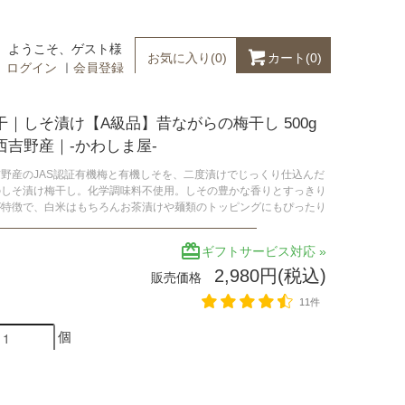
ようこそ、ゲスト様
カート(
0
)
お気に入り(
0
)
ログイン
｜
会員登録
干｜しそ漬け【A級品】昔ながらの梅干し 500g
西吉野産｜-かわしま屋-
野産のJAS認証有機梅と有機しそを、二度漬けでじっくり仕込んだ
のしそ漬け梅干し。化学調味料不使用。しその豊かな香りとすっきり
が特徴で、白米はもちろんお茶漬けや麺類のトッピングにもぴったり
redeem
ギフトサービス対応 »
2,980円(税込)
販売価格
11件
個