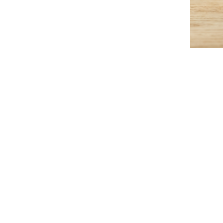
特集
人気ランキング
新商品
開催中のキャンペーン
全ての商品
送料無料の商品
有機・オーガニック
SALE
お徳用・業務用
レビ
お客様の声
よくあるご質問
かわしま屋とは
かわしま屋の読み物
「Food for Well-being」