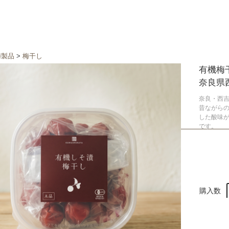
梅製品
>
梅干し
有機梅
奈良県
奈良・西吉
昔ながら
した酸味
です。
購入数