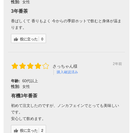
性別:
女性
3年番茶
香ばしくて 香りもよく 今からの季節ホットで飲むと身体が温ま
ります。
役に立った
0
2年前
さっちゃん様
購入確認済み
会員登録ありがとうございます！
年齢:
60代以上
性別:
女性
＼ ご登録の感謝を込めて ／
有機3年番茶
新規会員様限定
特典クーポン
初めて注文したのですが、ノンカフェインでとっても美味しい
新規会員様限定
です。
300
今すぐ使える
円OFFクーポン
を
300
安心して飲めます。
ご用意しました🎁
円OFF
役に立った
2