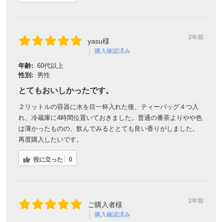
対象者：かわしま屋で初めてお買い物をされる方
2年前
利用条件：3,000円以上のお買い物でご利用いただけます
yasu様
ご利用回数：お一人様1回限り
購入確認済み
※他のクーポンとの併用はできません
年齢:
60代以上
性別:
男性
とてもおいしかったです。
クーポンのご利用方法はこちら >>
２リットルの容器に水を目一杯入れた後、ティーバッグ４つ入
れ、冷蔵庫に4時間位置いておきました。普通の番茶よりやや色
は薄かったものの、飲んでみるととても良い香りがしました。
再度購入したいです。
役に立った
0
2年前
ご購入者様
購入確認済み