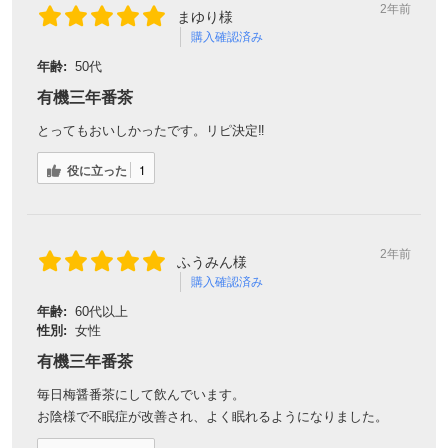
2年前
まゆり様
購入確認済み
年齢:
50代
有機三年番茶
とってもおいしかったです。リピ決定‼️
役に立った
1
2年前
ふうみん様
購入確認済み
年齢:
60代以上
性別:
女性
有機三年番茶
毎日梅醤番茶にして飲んでいます。
お陰様で不眠症が改善され、よく眠れるようになりました。