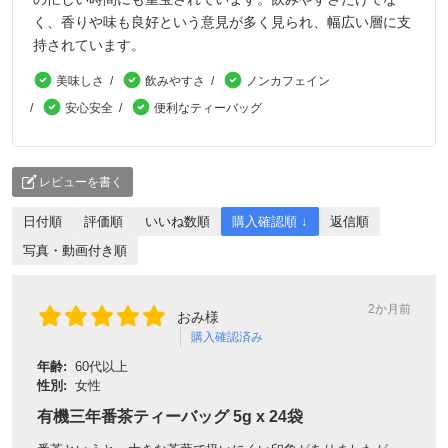
く、香りや味も良好という意見が多く見られ、幅広い層に支
持されています。
美味しさ
飲みやすさ
ノンカフェイン
安心安全
便利なティーバッグ
レビューを書く
日付順
評価順
いいね数順
購入確認順 ↓
返信順
写真・動画付き順
2か月前
おみ様
購入確認済み
年齢:
60代以上
性別:
女性
有機三年番茶ティーバッグ 5g x 24袋