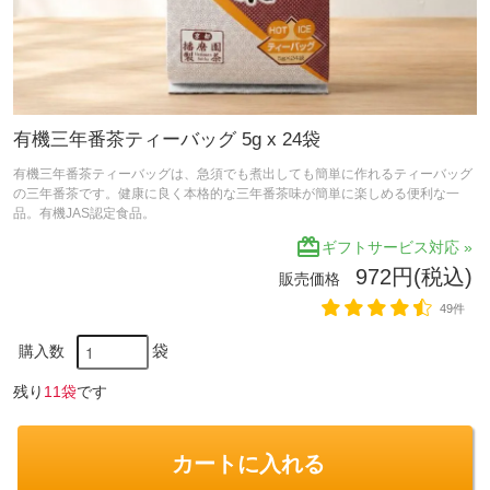
有機三年番茶ティーバッグ 5g x 24袋
有機三年番茶ティーバッグは、急須でも煮出しても簡単に作れるティーバッグ
の三年番茶です。健康に良く本格的な三年番茶味が簡単に楽しめる便利な一
品。有機JAS認定食品。
redeem
ギフトサービス対応 »
972円(税込)
販売価格
49件
袋
購入数
残り
11袋
です
カートに入れる