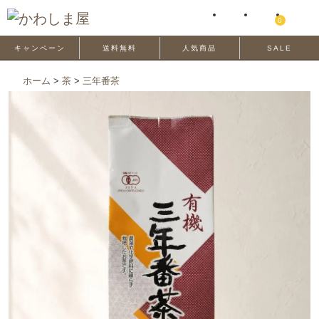
0
キャンペーン
送料無料
人気商品
SALE
ホーム
>
茶
>
三年番茶