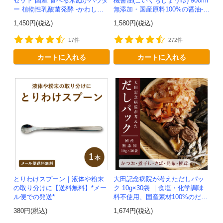
セット 国産 食べる米ぬかパウダ
機醤油(こいくちしょうゆ) 900ml
ー 植物性乳酸菌発酵 -かわしま
無添加・国産原料100%の醤油-か
屋- 【送料無料】*メール便での
わしま屋-
1,450円(税込)
1,580円(税込)
発送*テレビで紹介
17件
272件
カートに入れる
カートに入れる
とりわけスプーン｜液体や粉末
大田記念病院が考えただしパッ
の取り分けに【送料無料】*メー
ク 10g×30袋 ｜食塩・化学調味
ル便での発送*
料不使用、国産素材100%のだし
パック
380円(税込)
1,674円(税込)