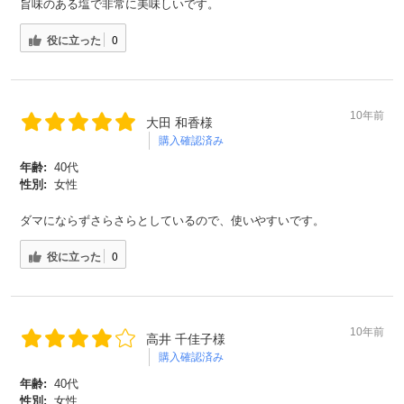
旨味のある塩で非常に美味しいです。
役に立った
0
10年前
大田 和香様
購入確認済み
年齢:
40代
性別:
女性
ダマにならずさらさらとしているので、使いやすいです。
役に立った
0
10年前
高井 千佳子様
購入確認済み
年齢:
40代
性別:
女性