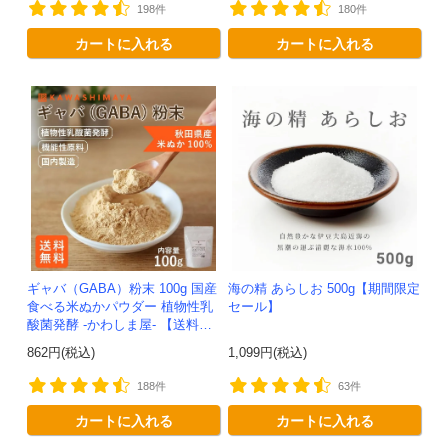
198件
180件
カートに入れる
カートに入れる
ギャバ（GABA）粉末 100g 国産
海の精 あらしお 500g【期間限定
食べる米ぬかパウダー 植物性乳
セール】
酸菌発酵 -かわしま屋- 【送料無
料】*メール便での発送*テレビで
862円(税込)
1,099円(税込)
紹介
188件
63件
カートに入れる
カートに入れる