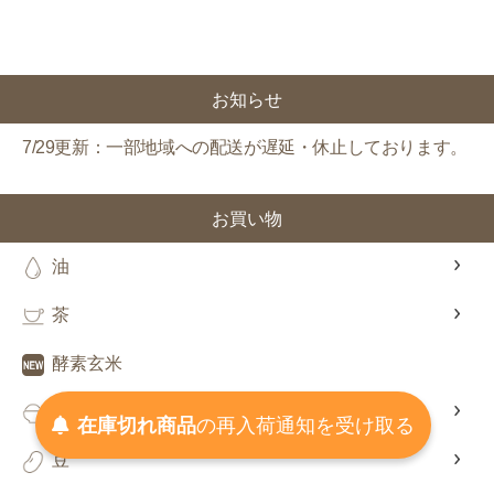
お知らせ
7/29更新：一部地域への配送が遅延・休止しております。
お買い物
油
茶
酵素玄米
玄米・白米・雑穀
在庫切れ商品
の
再入荷
通知を
受け取る
豆