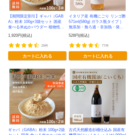
【期間限定割引】ギャバ（GAB
イタリア産 有機にごり リンゴ酢
A）粉末 100g×3袋セット 国産
571ml(580g) ガラス瓶タイプ｜
食べる米ぬかパウダー 植物性乳
無添加・無ろ過・非加熱・発酵
酸菌発酵 -かわしま屋- 【送料無
助剤不使用のアップルサイダー
1,920円(税込)
528円(税込)
料】*メール便での発送...
ビネガー -かわしま屋-
29件
77件
カートに入れる
カートに入れる
ギャバ（GABA）粉末 100g×2袋
古式天然醸造杉桶仕込み 国産有