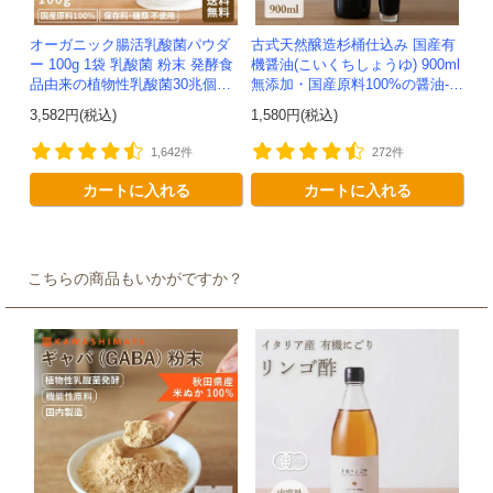
オーガニック腸活乳酸菌パウダ
古式天然醸造杉桶仕込み 国産有
ー 100g 1袋 乳酸菌 粉末 発酵食
機醤油(こいくちしょうゆ) 900ml
品由来の植物性乳酸菌30兆個入
無添加・国産原料100%の醤油-か
り！有機JAS認定 -かわしま屋-
わしま屋-
3,582円(税込)
1,580円(税込)
【送料無料】 *メ...
1,642件
272件
カートに入れる
カートに入れる
こちらの商品もいかがですか？