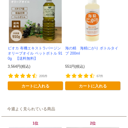
ビオカ 有機エキストラバージン
海の精 海精にがり ボトルタイ
オリーブオイル ペットボトル 91
プ 200ml
0g 【送料無料】
3,564円(税込)
551円(税込)
205件
67件
カートに入れる
カートに入れる
今週よく見られている商品
1位
2位