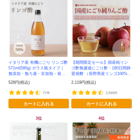
イタリア産 有機にごり リンゴ酢
【期間限定セール】国産純リン
571ml(580g) ガラス瓶タイプ｜
ゴ酢無濾過にごり酢・180日間静
無添加・無ろ過・非加熱・発酵
置発酵 （長野県産リンゴ100%）
助剤不使用のアップルサイダー
-1000ml-かわしま屋-
528円(税込)
2,119円(税込)
ビネガー -かわしま屋-
77件
2,849件
カートに入れる
カートに入れる
3位
4位