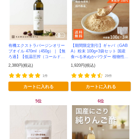
有機エクストラバージンオリー
【期間限定割引】ギャバ（GAB
ブオイル 470ml（450g）｜【無
A）粉末 100g×3袋セット 国産
ろ過】【低温圧搾（コールドプ
食べる米ぬかパウダー 植物性乳
レス）製法】イタリア産-かわし
酸菌発酵 -かわしま屋- 【送料無
2,380円(税込)
1,920円(税込)
ま屋-
料】*メール便での発送...
1件
29件
カートに入れる
カートに入れる
5位
6位