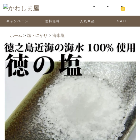
0
キャンペーン
送料無料
人気商品
SALE
ホーム
>
塩・にがり
>
海水塩