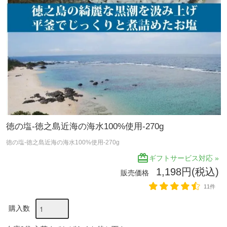
徳の塩-徳之島近海の海水100%使用-270g
徳の塩-徳之島近海の海水100%使用-270g
redeem
ギフトサービス対応 »
1,198円(税込)
販売価格
11件
購入数