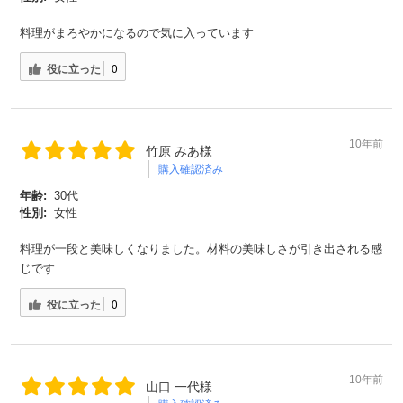
料理がまろやかになるので気に入っています
役に立った
0
10年前
竹原 みあ様
購入確認済み
年齢:
30代
性別:
女性
料理が一段と美味しくなりました。材料の美味しさが引き出される感
じです
役に立った
0
10年前
山口 一代様