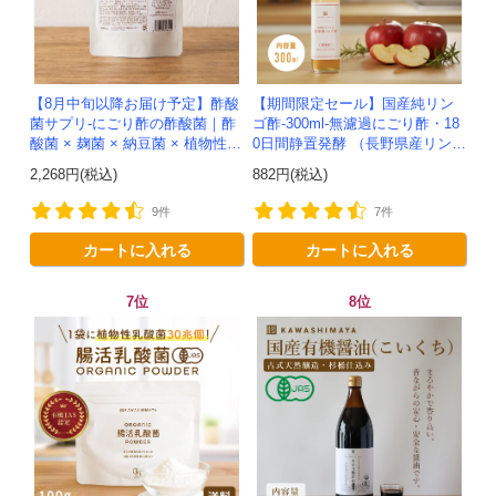
【8月中旬以降お届け予定】酢酸
【期間限定セール】国産純リン
菌サプリ-にごり酢の酢酸菌｜酢
ゴ酢-300ml-無濾過にごり酢・18
酸菌 × 麹菌 × 納豆菌 × 植物性乳
0日間静置発酵 （長野県産リンゴ
酸菌20兆個を一粒に凝縮-かわし
100%）-かわしま屋-
2,268円(税込)
882円(税込)
ま屋-モニター追加20...
9件
7件
カートに入れる
カートに入れる
7位
8位