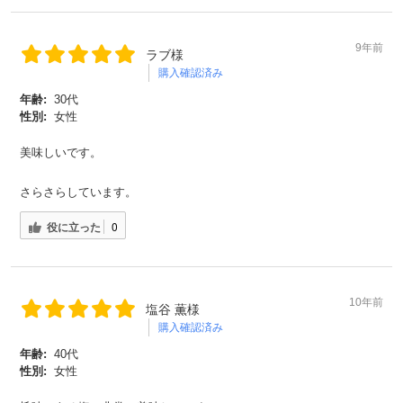
9年前
ラブ様
対象者：かわしま屋で初めてお買い物をされる方
購入確認済み
利用条件：3,000円以上のお買い物でご利用いただけます
ご利用回数：お一人様1回限り
年齢:
30代
※他のクーポンとの併用はできません
性別:
女性
美味しいです。
クーポンのご利用方法はこちら >>
さらさらしています。
役に立った
0
10年前
塩谷 薫様
購入確認済み
年齢:
40代
性別:
女性