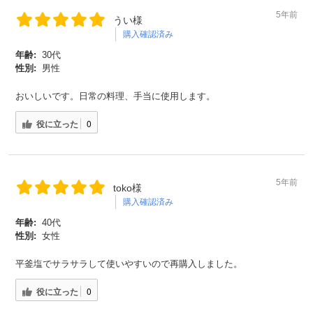
5年前
うい様
購入確認済み
年齢:
30代
性別:
男性
おいしいです。日常の料理、手当に使用します。
役に立った
0
5年前
toko様
会員登録ありがとうございます！
購入確認済み
＼ ご登録の感謝を込めて ／
年齢:
40代
新規会員様限定
特典クーポン
性別:
女性
新規会員様限定
平釜塩でサラサラして使いやすいので再購入しました。
300
今すぐ使える
円OFFクーポン
を
300
役に立った
0
ご用意しました🎁
円OFF