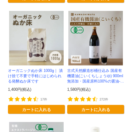
オーガニックぬか床 1000g｜ 漬
古式天然醸造杉桶仕込み 国産有
け捨て不要で手軽にはじめられ
機醤油(こいくちしょうゆ) 900ml
る発酵ぬか床です
無添加・国産原料100%の醤油-か
わしま屋-
1,400円(税込)
1,580円(税込)
17件
272件
カートに入れる
カートに入れる