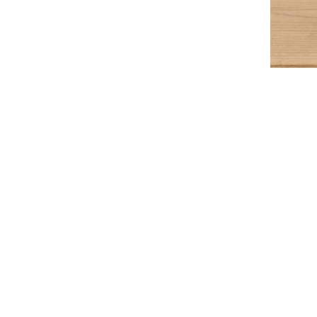
特集
人気ランキング
新商品
開催中のキャンペーン
全ての商品
送料無料の商品
有機・オーガニック
SALE
お徳用・業務用
お客様の声
よくあるご質問
かわしま屋とは
かわしま屋の読み物
レビ
「Food for Well-being」