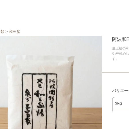
糖類
>
和三盆
阿波和
最上級の
や寿司め
す。
バリエー
5kg
13,990円