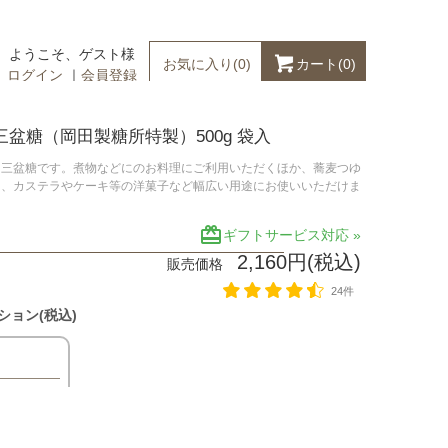
ようこそ、ゲスト様
カート(
0
)
お気に入り(
0
)
ログイン
｜
会員登録
三盆糖（岡田製糖所特製）500g 袋入
和三盆糖です。煮物などにのお料理にご利用いただくほか、蕎麦つゆ
し、カステラやケーキ等の洋菓子など幅広い用途にお使いいただけま
redeem
ギフトサービス対応 »
2,160円(税込)
販売価格
24件
ション(税込)
送料無料