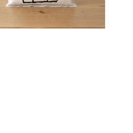
購入数
残り
24袋
土
ューを書く