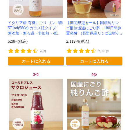
イタリア産 有機にごり リンゴ酢
【期間限定セール】国産純リン
571ml(580g) ガラス瓶タイプ｜
ゴ酢無濾過にごり酢・180日間静
無添加・無ろ過・非加熱・発酵
置発酵 （長野県産リンゴ100%）
助剤不使用のアップルサイダー
-1000ml-かわしま屋-
528円(税込)
2,119円(税込)
ビネガー -かわしま屋-
78件
2,851件
カートに入れる
カートに入れる
3位
4位