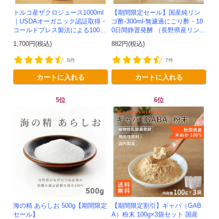
トルコ産ザクロジュース1000ml
【期間限定セール】国産純リン
｜USDAオーガニック認証取得・
ゴ酢-300ml-無濾過にごり酢・18
コールドプレス製法による100%
0日間静置発酵 （長野県産リンゴ
ザクロジュース
100%）-かわしま屋-
1,700円(税込)
882円(税込)
6件
7件
カートに入れる
カートに入れる
5位
6位
海の精 あらしお 500g【期間限定
【期間限定割引】ギャバ（GAB
セール】
A）粉末 100g×3袋セット 国産