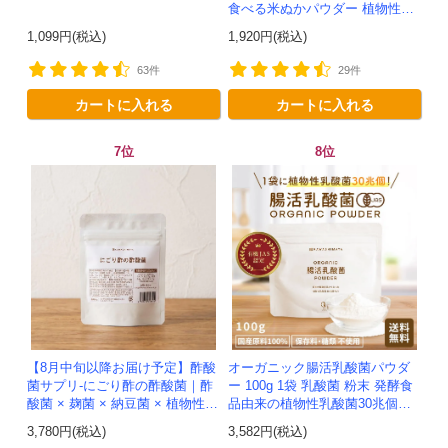
食べる米ぬかパウダー 植物性乳
酸菌発酵 -かわしま屋- 【送料無
1,099円(税込)
1,920円(税込)
料】*メール便での発送...
63件
29件
カートに入れる
カートに入れる
7位
8位
【8月中旬以降お届け予定】酢酸
オーガニック腸活乳酸菌パウダ
菌サプリ-にごり酢の酢酸菌｜酢
ー 100g 1袋 乳酸菌 粉末 発酵食
酸菌 × 麹菌 × 納豆菌 × 植物性乳
品由来の植物性乳酸菌30兆個入
酸菌20兆個を一粒に凝縮-かわし
り！有機JAS認定 -かわしま屋-
3,780円(税込)
3,582円(税込)
ま屋-【送料無料】*メ...
【送料無料】 *メ...