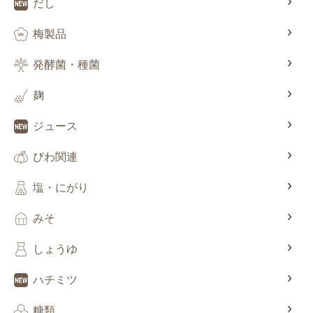
だし
梅製品
発酵菌・種菌
麹
ジュース
びわ関連
塩・にがり
みそ
しょうゆ
ハチミツ
糖類