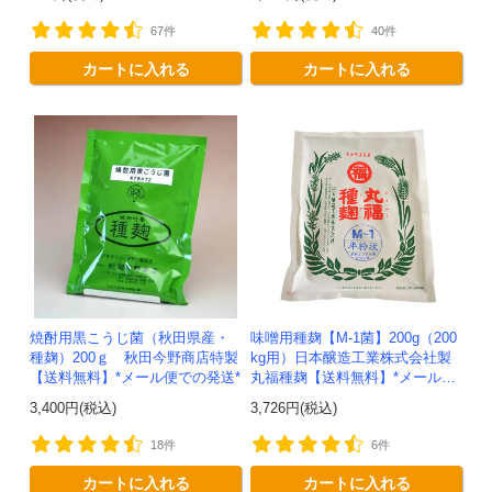
67件
40件
カートに入れる
カートに入れる
焼酎用黒こうじ菌（秋田県産・
味噌用種麹【M-1菌】200g（200
種麹）200ｇ 秋田今野商店特製
kg用）日本醸造工業株式会社製
【送料無料】*メール便での発送*
丸福種麹【送料無料】*メール便
での発送*
3,400円(税込)
3,726円(税込)
18件
6件
カートに入れる
カートに入れる