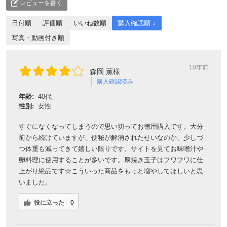
レビューを書く
日付順
評価順
いいね数順
購入確認順 ↓
写真・動画付き順
10年前
森岡 薫様
購入確認済み
年齢:
40代
性別:
女性
すぐになくなってしまうので思い切ってお徳用購入です。大分
前から続けていますが、便秘が解消されたせいなのか、少しづ
つ体重も減ってきて嬉しい限りです。サイトを見てお味噌汁や
卵料理に使用することが多いです。厚焼き玉子はフワフワに仕
上がり絶品です☆こういった商品をもっと増やしてほしいと思
いました。
役に立った
0