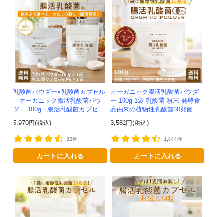
乳酸菌パウダー×乳酸菌カプセル
オーガニック腸活乳酸菌パウダ
｜オーガニック腸活乳酸菌パウ
ー 100g 1袋 乳酸菌 粉末 発酵食
ダー 100g・腸活乳酸菌カプセル
品由来の植物性乳酸菌30兆個入
60粒 腸活セット -かわしま屋-
り！有機JAS認定 -かわしま屋-
5,970円(税込)
3,582円(税込)
【送料無料】*メール便での発送*
【送料無料】 *メ...
32件
1,644件
カートに入れる
カートに入れる