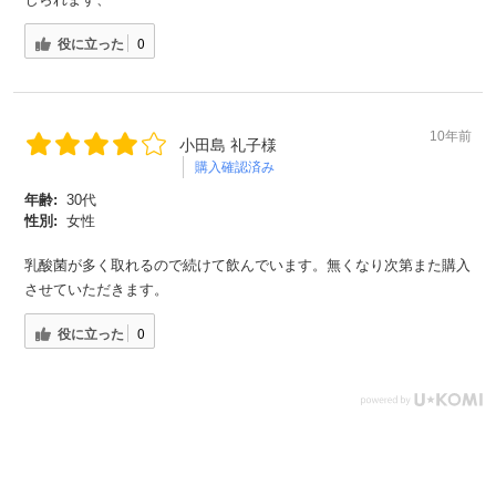
役に立った
0
対象者：かわしま屋で初めてお買い物をされる方
利用条件：3,000円以上のお買い物でご利用いただけます
ご利用回数：お一人様1回限り
※他のクーポンとの併用はできません
10年前
小田島 礼子様
購入確認済み
年齢:
30代
クーポンのご利用方法はこちら >>
性別:
女性
乳酸菌が多く取れるので続けて飲んでいます。無くなり次第また購入
させていただきます。
役に立った
0