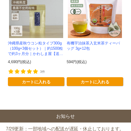
沖縄県産秋ウコン粒タイプ300g
有機宇治抹茶入玄米茶ティーバ
（100g×3個セット）｜約1500粒
ッグ 3g×12包
で約3ヶ月分｜かわしま屋【送料
無料】*メール便での発送*
4,690円(税込)
594円(税込)
3件
カートに入れる
カートに入れる
お知らせ
7/29更新：一部地域への配送が遅延・休止しております。