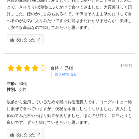
家族の健康の為に始めてみました。料理に割りと何にでも合うとのこ
とで、きゅうりの漬物にふりかけて食べてみました。大変美味しく頂
けました。ほのかに甘みもあるので、子供はそのまま舐めたりして食
べるのがお気に入りみたいです☆効能はまだわかりませんが、美味し
く安全な商品なので続けてみたいと思います。
役に立った
0
10年前
倉持 佳乃様
購入確認済み
年齢:
40代
性別:
女性
以前から愛用しているため今回はお徳用購入です。ヨーグルトと一緒
に混ぜて食べていますが、便秘を本当にしなくなりました。友人にも
勧めてみた所やっぱり効果がありました。ほんのり甘く、口当たりも
良いです。ずっと続けていきたいと思います。
役に立った
0