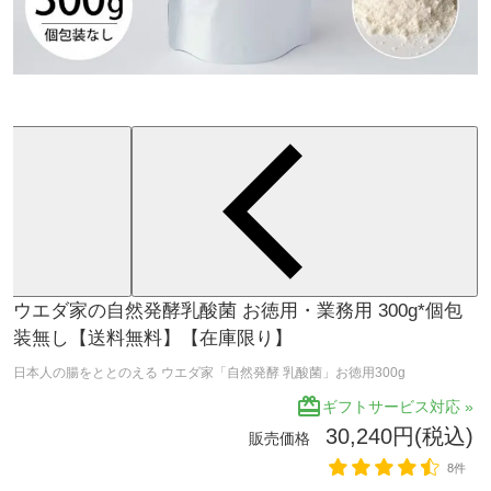
ウエダ家の自然発酵乳酸菌 お徳用・業務用 300g*個包
装無し【送料無料】【在庫限り】
日本人の腸をととのえる ウエダ家「自然発酵 乳酸菌」お徳用300g
redeem
ギフトサービス対応 »
30,240円(税込)
販売価格
8件