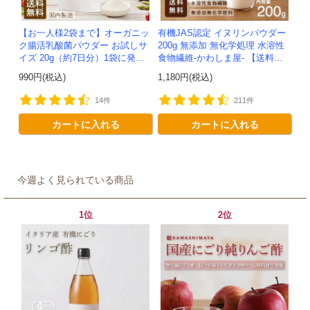
【お一人様2袋まで】オーガニッ
有機JAS認定 イヌリンパウダー
ク腸活乳酸菌パウダー お試しサ
200g 無添加 無化学処理 水溶性
イズ 20g（約7日分）1袋に発酵
食物繊維-かわしま屋- 【送料無
食品由来の植物性乳酸菌6兆個入
料】*メール便での発送*
990円(税込)
1,180円(税込)
り！有機JAS認定 -かわし...
14件
211件
カートに入れる
カートに入れる
今週よく見られている商品
1位
2位