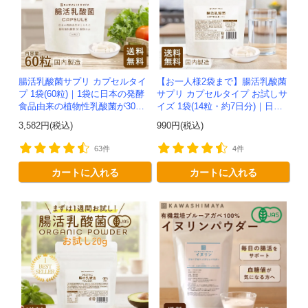
腸活乳酸菌サプリ カプセルタイ
【お一人様2袋まで】腸活乳酸菌
プ 1袋(60粒)｜1袋に日本の発酵
サプリ カプセルタイプ お試しサ
食品由来の植物性乳酸菌が30兆
イズ 1袋(14粒・約7日分)｜日本
個！ -かわしま屋- 【送料無料】*
の発酵食品由来の植物性乳酸菌7
3,582円(税込)
990円(税込)
メール便での発送*
兆個入り -かわしま屋- ...
63件
4件
カートに入れる
カートに入れる