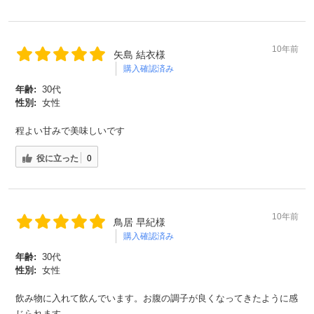
10年前
矢島 結衣様
購入確認済み
年齢:
30代
性別:
女性
程よい甘みで美味しいです
役に立った
0
会員登録ありがとうございます！
＼ ご登録の感謝を込めて ／
10年前
鳥居 早紀様
新規会員様限定
特典クーポン
購入確認済み
新規会員様限定
年齢:
30代
性別:
女性
300
今すぐ使える
円OFFクーポン
を
300
ご用意しました🎁
円OFF
飲み物に入れて飲んでいます。お腹の調子が良くなってきたように感
じられます、