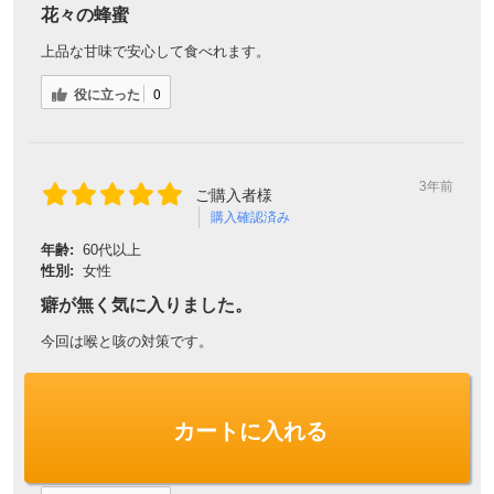
花々の蜂蜜
上品な甘味で安心して食べれます。
役に立った
0
3年前
ご購入者様
購入確認済み
年齢:
60代以上
性別:
女性
癖が無く気に入りました。
今回は喉と咳の対策です。
はちみつの匂いが苦手で、敬遠していましたが、
匂いも、くどい甘味も無く、何度も口にすることが出来まし
カートに入れる
た。
値段も手ごろで、無くなったらまた、欲しいと思っています。