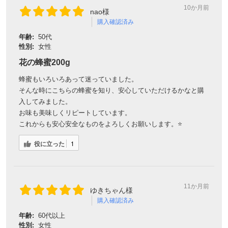
10か月前
nao様
購入確認済み
対象者：かわしま屋で初めてお買い物をされる方
年齢:
50代
利用条件：3,000円以上のお買い物でご利用いただけます
性別:
女性
ご利用回数：お一人様1回限り
※他のクーポンとの併用はできません
花の蜂蜜200g
蜂蜜もいろいろあって迷っていました。
そんな時にこちらの蜂蜜を知り、安心していただけるかなと購
クーポンのご利用方法はこちら >>
入してみました。
お味も美味しくリピートしています。
これからも安心安全なものをよろしくお願いします。⭐️
役に立った
1
11か月前
ゆきちゃん様
購入確認済み
年齢:
60代以上
性別:
女性