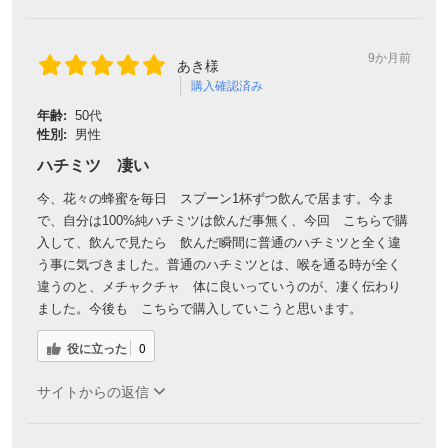
9か月前
あき様
購入確認済み
年齢:
50代
性別:
男性
ハチミツ 凄い
今、花々の蜂蜜を毎日 スプーン1杯ずつ飲んで居ます。今ま
で、自分は100%純ハチミツは飲んだ事無く、今回 こちらで購
入して、飲んで見たら 飲んだ瞬間に普通のハチミツと全く違
う事に気づきました。普通のハチミツとは、喉を通る時が全く
会員登録ありがとうございます！
違うのと、メチャクチャ 体に良いっていうのが、凄く伝わり
＼ ご登録の感謝を込めて ／
ました。今後も こちらで購入していこうと思います。
新規会員様限定
特典クーポン
役に立った
0
新規会員様限定
300
今すぐ使える
円OFFクーポン
を
サイトからの返信
300
ご用意しました🎁
円OFF