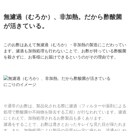
無濾過（むろか）、非加熱。だから酢酸菌
が活きている。
このお酢はあえて無濾過（むろか）・非加熱の製造にこだわってい
ます。濾過も加熱処理も行わないことで、お酢が持っている酢酸菌
を殺さずに、お客様にお届けできるというのがその理由です。
にごりのイメージ
※通常のお酢は、製品化される際に濾過（フィルターや薬剤による
処理で酢酸菌や不純物を除去する工程）が行なわれています。濾過
にくわえて、加熱処理されるお酢製品も多くあります。
濾過をすることで、お酢は透きとおったキレイな見た目が保たれま
す。また、加熱処理により製品の品質が一定に保たれ、流通がしや