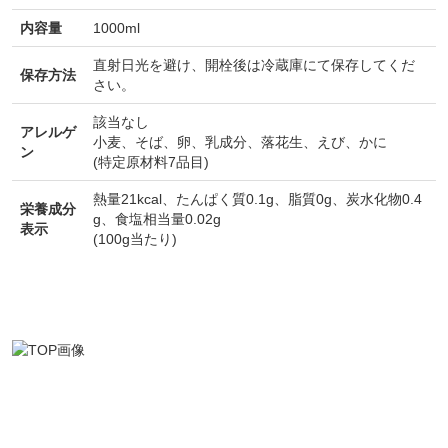
内容量
1000ml
直射日光を避け、開栓後は冷蔵庫にて保存してくだ
保存方法
さい。
該当なし
アレルゲ
小麦
、
そば
、
卵
、
乳成分
、
落花生
、
えび
、
かに
ン
(特定原材料7品目)
熱量21kcal、たんぱく質0.1g、脂質0g、炭水化物0.4
栄養成分
g、食塩相当量0.02g
表示
(100g当たり)