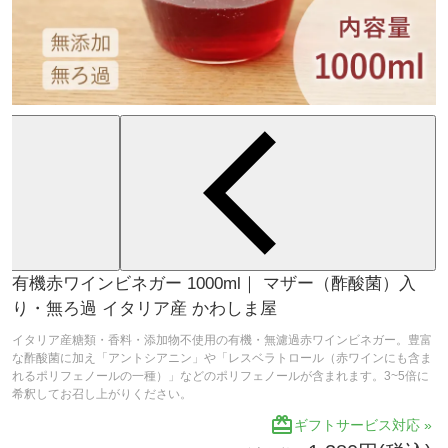
有機赤ワインビネガー 1000ml｜ マザー（酢酸菌）入
り・無ろ過 イタリア産 かわしま屋
イタリア産糖類・香料・添加物不使用の有機・無濾過赤ワインビネガー。豊富
な酢酸菌に加え「アントシアニン」や「レスベラトロール（赤ワインにも含ま
れるポリフェノールの一種）」などのポリフェノールが含まれます。3~5倍に
希釈してお召し上がりください。
redeem
ギフトサービス対応 »