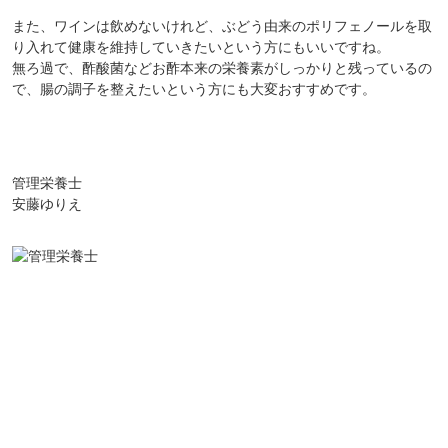
また、ワインは飲めないけれど、ぶどう由来のポリフェノールを取
り入れて健康を維持していきたいという方にもいいですね。
対象者：かわしま屋で初めてお買い物をされる方
無ろ過で、酢酸菌などお酢本来の栄養素がしっかりと残っているの
利用条件：3,000円以上のお買い物でご利用いただけます
で、腸の調子を整えたいという方にも大変おすすめです。
ご利用回数：お一人様1回限り
※他のクーポンとの併用はできません
管理栄養士
クーポンのご利用方法はこちら >>
安藤ゆりえ