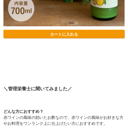
カートに入れる
会員登録ありがとうございます！
＼ ご登録の感謝を込めて ／
＼管理栄養士に聞いてみました／
新規会員様限定
特典クーポン
新規会員様限定
300
今すぐ使える
円OFFクーポン
を
どんな方におすすめ？
300
赤ワインの風味の効いたお酢なので、赤ワインの風味がお好きな方
ご用意しました🎁
円OFF
やお料理をワンランク上に仕上げたい方におすすめです。