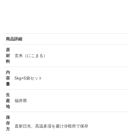
商品詳細
原
材
玄米（にこまる）
料
内
容
5kg×5袋セット
量
生
産
福井県
地
保
存
直射日光、高温多湿を避け冷暗所で保存
方