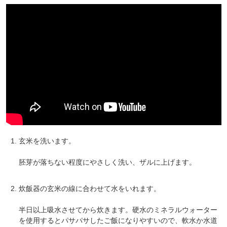
会員登録ありがとうございます！
玄米を洗います。
＼ ご登録の感謝を込めて ／
胚芽が落ちない程度にやさしく洗い、ザルに上げます。
新規会員様限定
特典クーポン
新規会員様限定
炊飯器の玄米の線に合わせて水をいれます。
300
今すぐ使える
円OFFクーポン
を
300
半日以上吸水させてから炊きます。硬水のミネラルウォーター
ご用意しました🎁
円OFF
を使用するとパサパサしたご飯になりやすいので、軟水か水道