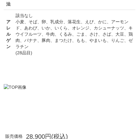
法
該当なし
ア
小麦
、
そば
、
卵
、
乳成分
、
落花生
、
えび
、
かに
、
アーモン
レ
ド
、
あわび
、
いか
、
いくら
、
オレンジ
、
カシューナッツ
、
キ
ル
ウイフルーツ
、
牛肉
、
くるみ
、
ごま
、
さけ
、
さば
、
大豆
、
鶏
ゲ
肉
、
バナナ
、
豚肉
、
まつたけ
、
もも
、
やまいも
、
りんご
、
ゼ
ン
ラチン
(28品目)
28,900円(税込)
販売価格