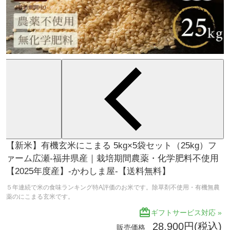
【新米】有機玄米にこまる 5kg×5袋セット（25kg）フ
ァーム広瀬-福井県産｜栽培期間農薬・化学肥料不使用
【2025年度産】-かわしま屋-【送料無料】
５年連続で米の食味ランキング特A評価のお米です。除草剤不使用・有機無農
薬のにこまる玄米です。
redeem
ギフトサービス対応 »
28,900円(税込)
販売価格