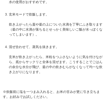
水の使用がおすすめです。
玄米モードで炊飯します。
対象者：かわしま屋で初めてお買い物をされる方
利用条件：3,000円以上のお買い物でご利用いただけます
ご利用回数：お一人様1回限り
炊き上がったら蓋や釜の上についた水滴を丁寧にふき取ります
※他のクーポンとの併用はできません
（釜の中に水滴が落ちるとせっかく美味しいご飯が水っぽくな
ってしまいます）。
クーポンのご利用方法はこちら >>
混ぜ合わせて、蒸気を抜きます。
玄米が炊き上がったら、米粒をつぶさないように気を付けなが
ら、底からサックリと全体を混ぜます。こうすることでごはん
の余分な水分が飛び、釜の中の炊きむらがなくなって均一な炊
き上がりになります。
※炊飯前に塩を一つまみ入れると、お米の甘みが更に引き立ちま
す。お好みでお試しください。