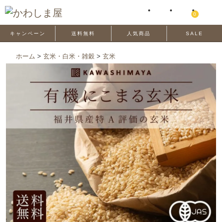
0
キャンペーン
送料無料
人気商品
SALE
ホーム
>
玄米・白米・雑穀
>
玄米