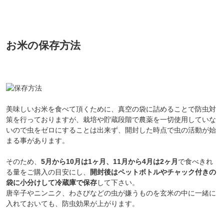
お米の保存方法
美味しいお米を食べて頂くために、真空の袋に詰めることで防虫対
策を行っておりますが、栽培や貯蔵段階で農薬を一切使用していな
いので虫をゼロにすることは出来ず、開封した時点で虫の活動が始
まる事があります。
そのため、
5月から10月は1ヶ月、11月から4月は2ヶ月
で食べきれ
る量をご購入の目安にし、
開封後はペットボトルやチャック付きの
袋に小分けして冷蔵庫で保存
して下さい。
唐辛子やニンニク、わさびなどの虫が嫌うものを玄米の中に一緒に
入れておいても、防虫効果が上がります。