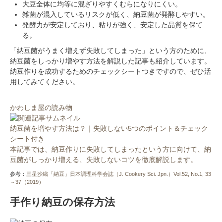
大豆全体に均等に混ざりやすくむらになりにくい。
雑菌が混入しているリスクが低く、納豆菌が発酵しやすい。
発酵力が安定しており、粘りが強く、安定した品質を保て
る。
「納豆菌がうまく増えず失敗してしまった」という方のために、
納豆菌をしっかり増やす方法を解説した記事も紹介しています。
納豆作りを成功するためのチェックシートつきですので、ぜひ活
用してみてください。
かわしま屋の読み物
納豆菌を増やす方法は？｜失敗しない5つのポイント＆チェック
シート付き
本記事では、納豆作りに失敗してしまったという方に向けて、納
豆菌がしっかり増える、失敗しないコツを徹底解説します。
参考：
三星沙織「納豆」日本調理科学会誌（J. Cookery Sci. Jpn.）Vol.52, No.1, 33
～37（2019）
手作り納豆の保存方法