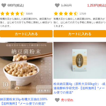
680円(税込)
1,361円
1,253円(税込)
599件
175件
有機大豆から抽出した納豆菌100%。納豆菌力が
有機大豆から抽出した納豆菌100%。納豆菌力が
強く、はじめての方でも手軽に美味しい納豆がつ
強く、はじめての方でも手軽に美味しい納豆がつ
くれます。
くれます。
カートに入れる
カートに入れる
粉末納豆菌4g（原料大豆60kg分） -成
瀬発酵科学研究所-【送料無料】*メー
ル便での発送*
納豆菌粉末10g-有機大豆抽出100%
売り切れ
【送料無料】*メール便での発送*