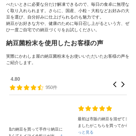
べたいときに必要な分だけ解凍できるので、毎日の食卓に無理な
く取り入れられます。さらに、国産、小粒・大粒などお好みの大
豆を選び、自分好みに仕上げられるのも魅力です。
納豆がお好きな方や、健康のために毎日召し上がるという方、ぜ
ひ一度ご自宅での納豆づくりをお試しください。
納豆菌粉末を使用したお客様の声
実際にかわしま屋の納豆菌粉末をお使いいただいたお客様の声を
ご紹介します。
4.80
950件
最初は市販の納豆を混ぜてヨーグルトメーカーで作ってい
ましたがこちらを買ってからは驚くほど糸を引く納豆...
も
っと見る
も