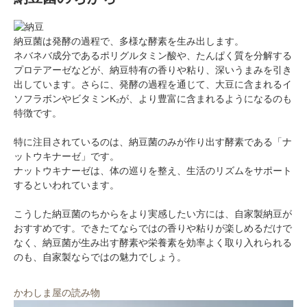
納豆菌は発酵の過程で、多様な酵素を生み出します。
ネバネバ成分であるポリグルタミン酸や、たんぱく質を分解する
プロテアーゼなどが、納豆特有の香りや粘り、深いうまみを引き
出しています。さらに、発酵の過程を通じて、大豆に含まれるイ
ソフラボンやビタミンK₂が、より豊富に含まれるようになるのも
特徴です。
特に注目されているのは、納豆菌のみが作り出す酵素である「ナ
ットウキナーゼ」です。
ナットウキナーゼは、体の巡りを整え、生活のリズムをサポート
するといわれています。
会員登録ありがとうございます！
＼ ご登録の感謝を込めて ／
こうした納豆菌のちからをより実感したい方には、自家製納豆が
新規会員様限定
特典クーポン
おすすめです。できたてならではの香りや粘りが楽しめるだけで
なく、納豆菌が生み出す酵素や栄養素を効率よく取り入れられる
新規会員様限定
のも、自家製ならではの魅力でしょう。
300
今すぐ使える
円OFFクーポン
を
300
ご用意しました🎁
円OFF
かわしま屋の読み物