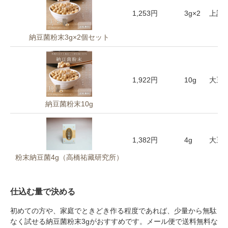
し #ベルリンか
1,253円
3g×2
上記
ずみんち . . ◾️家
庭で⭕️発酵ライ
納豆菌粉末3g×2個セット
フ… https://mutt
iskoji.com . . . ◾️
オンライン＆対
面クラス Instagr
1,922円
10g
大豆 
am プロフィー
ル欄から https://
納豆菌粉末10g
muttiskoji.com/p
roducts/koji_buta
man_202204
1,382円
4g
大豆 
粉末納豆菌4g（高橋祐藏研究所）
仕込む量で決める
初めての方や、家庭でときどき作る程度であれば、少量から無駄
なく試せる納豆菌粉末3gがおすすめです。メール便で送料無料な