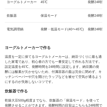
ヨーグルトメーカー
45℃
発酵24時間
炊飯器
保温モード
発酵24時間
電気調理鍋
発酵・低温モード(40〜45℃)
発酵24時間
ヨーグルトメーカーで作る
温度を一定に保てるヨーグルトメーカーは、納豆づくりに最も適
した家電であり、初心者の方でも一番安定して作れる方法です。
設定温度を45℃、発酵時間を24時間に設定します。納豆菌の発
酵には酸素が欠かせないため、付属容器の蓋は完全に閉めず、キ
ッチンペーパーや穴を開けたラップなどを被せて空気が通るよう
にするのが失敗しないコツです。
炊飯器で作る
乾燥大豆500g程度までなら、炊飯器の「保温モード」を使って
発酵させることができます。発酵時間の目安はこちらも24時間で