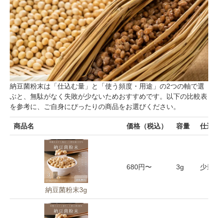
4月12日火曜日
醸造 #washoku #
な食卓#ママリ
イースター休暇
japanesefood #ja
クッキング#お
中では ありま
pan #マカロニ
うちごはん#ロ
すがベルリン対
メイト #和食 #
カリ #ロカリキ
面味噌仕込み会
くっきんぐらむ
ッチン#foodieta
を行います。今
#デリスタグラ
ble#フーディー
回はかわしま屋
マー #豊かな食
さんの納豆菌を
卓#ママリクッ
使用した納豆仕
キング#おうち
納豆菌粉末は「仕込む量」と「使う頻度・用途」の2つの軸で選
込みも実演付き
ごはん#ロカリ
ぶと、無駄がなく失敗が少ないためおすすめです。以下の比較表
✨人数に限りが
#ロカリキッチ
を参考に、ご自身にぴったりの商品をお選びください。
ございます。興
ン#foodietable#
味のある方、直
フーディーテー
商品名
価格（税込）
容量
仕込
接メッセージ下
ブル
さい。 (プロフ
ィール☝️からも
飛べます) #kojif
680円〜
3g
少量・
orlife #berlin #m
amavon4 #家庭
納豆菌粉末3g
からぷくぷく #
発酵 #発酵ママ
#麹がある暮ら