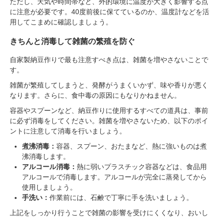
ただし、天気や時間帯など、外的環境に温度が大きく影響する点
に注意が必要です。40度前後に保てているのか、温度計などを活
用してこまめに確認しましょう。
きちんと消毒して雑菌の繁殖を防ぐ
自家製納豆作りで最も注意すべき点は、雑菌を増やさないことで
す。
雑菌が繁殖してしまうと、発酵がうまくいかず、味や香りが悪く
なります。さらに、食中毒の原因にもなりかねません。
容器やスプーンなど、納豆作りに使用するすべての道具は、事前
に必ず消毒をしてください。雑菌を増やさないため、以下のポイ
ントに注意して消毒を行いましょう。
煮沸消毒：
容器、スプーン、おたまなど、熱に強いものは煮
沸消毒します。
アルコール消毒：
熱に弱いプラスチック容器などは、食品用
アルコールで消毒します。アルコールが完全に蒸発してから
使用しましょう。
手洗い：
作業前には、石鹸で丁寧に手を洗いましょう。
上記をしっかり行うことで雑菌の影響を受けにくくなり、おいし