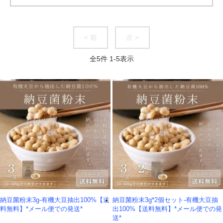
< 前
次 >
全
5
件
1
-
5
表示
納豆菌粉末3g-有機大豆抽出100%【送
納豆菌粉末3g*2個セット-有機大豆抽
料無料】*メール便での発送*
出100%【送料無料】*メール便での発
送*