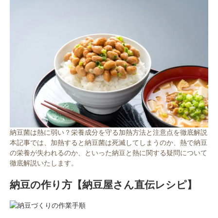
対象者：かわしま屋で初めてお買い物をされる方
利用条件：3,000円以上のお買い物でご利用いただけます
ご利用回数：お一人様1回限り
※他のクーポンとの併用はできません
クーポンのご利用方法はこちら >>
納豆菌は熱に弱い？栄養成分を守る加熱方法と注意点を徹底解説
本記事では、加熱すると納豆菌は死滅してしまうのか、熱で納豆
の栄養が失われるのか、といった納豆と熱に関する疑問について
徹底解説いたします。
納豆の作り方【納豆屋さん直伝レシピ】