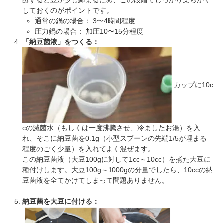
しておくのがポイントです。
通常の鍋の場合： 3〜4時間程度
圧力鍋の場合： 加圧10〜15分程度
「納豆菌液」をつくる：
カップに10c
cの滅菌水（もしくは一度沸騰させ、冷ましたお湯）を入
れ、そこに納豆菌を0.1g（小型スプーンの先端1/5が埋まる
程度のごく少量）を入れてよく混ぜます。
この納豆菌液（大豆100gに対して1cc～10cc）を煮た大豆に
種付けします。大豆100g～1000gの分量でしたら、10ccの納
豆菌液を全てかけてしまって問題ありません。
納豆菌を大豆に付ける：