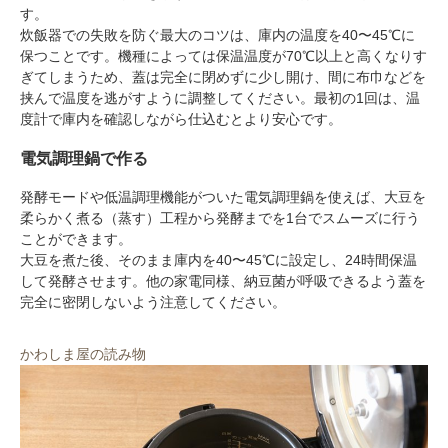
す。
炊飯器での失敗を防ぐ最大のコツは、庫内の温度を40〜45℃に
保つことです。機種によっては保温温度が70℃以上と高くなりす
ぎてしまうため、蓋は完全に閉めずに少し開け、間に布巾などを
挟んで温度を逃がすように調整してください。最初の1回は、温
度計で庫内を確認しながら仕込むとより安心です。
電気調理鍋で作る
発酵モードや低温調理機能がついた電気調理鍋を使えば、大豆を
柔らかく煮る（蒸す）工程から発酵までを1台でスムーズに行う
ことができます。
大豆を煮た後、そのまま庫内を40〜45℃に設定し、24時間保温
して発酵させます。他の家電同様、納豆菌が呼吸できるよう蓋を
完全に密閉しないよう注意してください。
かわしま屋の読み物