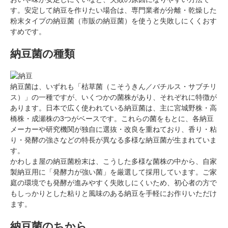
す。安定して納豆を作りたい場合は、専門業者が分離・乾燥した
粉末タイプの納豆菌（市販の納豆菌）を使うと失敗しにくくおす
すめです。
納豆菌の種類
納豆菌は、いずれも「枯草菌（こそうきん／バチルス・サブチリ
ス）」の一種ですが、いくつかの菌株があり、それぞれに特徴が
あります。日本で広く使われている納豆菌は、主に宮城野株・高
橋株・成瀬株の3つがベースです。これらの菌をもとに、各納豆
メーカーや研究機関が独自に選抜・改良を重ねており、香り・粘
り・発酵の強さなどの特長が異なる多様な納豆菌が生まれていま
す。
かわしま屋の納豆菌粉末は、こうした多様な菌株の中から、自家
製納豆用に「発酵力が強い菌」を厳選して採用しています。ご家
庭の環境でも発酵が進みやすく失敗しにくいため、初心者の方で
もしっかりとした粘りと風味のある納豆を手軽にお作りいただけ
ます。
納豆菌のちから