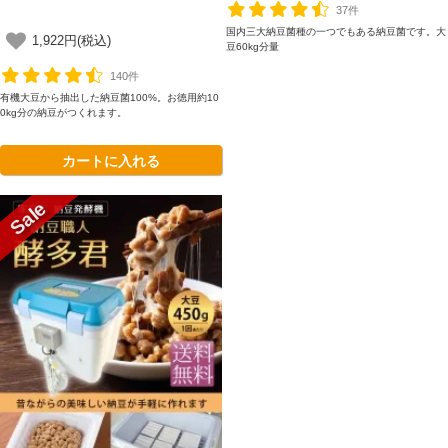
37件
国内三大納豆菌種の一つでもある納豆菌です。大
1,922円(税込)
豆60kg分量
140件
有機大豆から抽出した納豆菌100%。お徳用約10
0kg分の納豆がつくれます。
カートに入れる