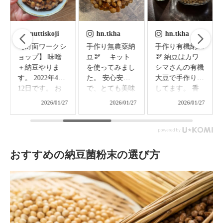
muttiskoji
hn.tkha
hn.tkha
【対面ワークシ
手作り無農薬納
手作り有機納豆
ョップ】 味噌
豆🫘 キット
🫘 納豆はカワ
＋納豆やりま
を使ってみまし
シマさんの有機
す。 2022年4月
た。 安心安全
大豆で手作りを
12日です。 お
で、とても美味
してます。 香
はようございま
しいです。お気
りが優しく、タ
2026/01/27
2026/01/27
2026/01/27
す！ 麹の枯ら
に入りのお醤油
レはお気に入り
し作業も済んだ
をかけて食べま
のお醤油を使う
ので さぁいた
した。 香りが
のが好きです。
だきましょう！
良く、息子から
#オーガニック#
朝食の王道✴︎納
も好評です。
有機野菜 #wash
おすすめの納豆菌粉末の選び方
豆かけご飯❤️
少し粘りが弱か
oku #japanesefoo
黒麹甘酒にすり
ったので、次回
d #japan #マカ
黒胡麻のせ お
はもう少し発酵
ロニメイト #和
醤油とメープル
させてみようと
食 #くっきんぐ
シロップも忘れ
思います。 #カ
らむ#デリスタ
ません✨ 2022年
ワシマ #佐々長
グラマー #豊か