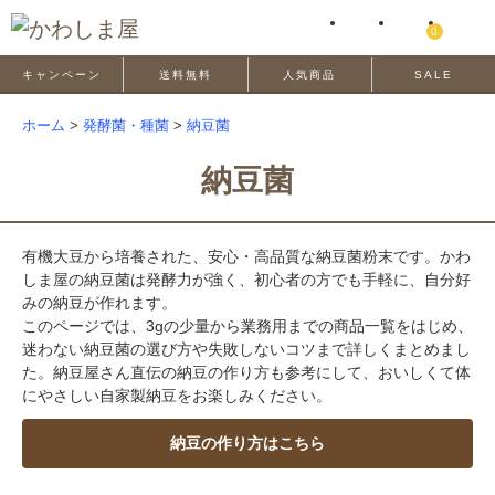
0
キャンペーン
送料無料
人気商品
SALE
ホーム
>
発酵菌・種菌
>
納豆菌
納豆菌
有機大豆から培養された、安心・高品質な納豆菌粉末です。かわ
しま屋の納豆菌は発酵力が強く、初心者の方でも手軽に、自分好
みの納豆が作れます。
このページでは、3gの少量から業務用までの商品一覧をはじめ、
迷わない納豆菌の選び方や失敗しないコツまで詳しくまとめまし
た。納豆屋さん直伝の納豆の作り方も参考にして、おいしくて体
にやさしい自家製納豆をお楽しみください。
納豆の作り方はこちら