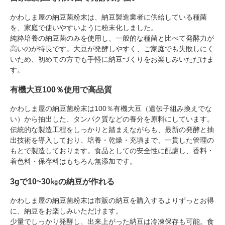
かわしま屋の納豆菌粉末は、納豆製造業者に供給している種菌
を、家庭で使いやすいように粉末化しました。
純粋培養の納豆菌のみを使用し、一般的な種菌と比べて発酵力が
高いのが特長です。大豆が発酵しやすく、ご家庭でも失敗しにく
いため、初めての方でも手軽に納豆づくりをお楽しみいただけま
す。
有機大豆100％使用で高品質
かわしま屋の納豆菌粉末は100％有機大豆（遺伝子組み換えでな
い）から抽出した、タンパク質などの養分を原料にしています。
伝統的な製造工程をしっかりと踏まえながらも、最新の発酵と抽
出技術を導入しており、培養・乾燥・充填まで、一貫した管理の
もとで製造しております。食品としての安全性に配慮し、香料・
着色料・保存料はもちろん無添加です。
3gで10~30㎏の納豆が作れる
かわしま屋の納豆菌粉末は市販の納豆を購入するよりずっとお得
に、納豆をお楽しみいただけます。
少量でしっかり発酵し、出来上がった納豆は冷凍保存も可能。食