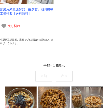
家庭用納豆発酵器「酵多君」池田機械
工業特製【送料無料】
売り切れ
小型納豆保温器。家庭でプロ顔負けの美味しい納
豆がつくれます。
全
5
件
1
-
5
表示
< 前
次 >