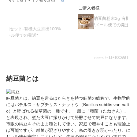
ご購入者様
納豆菌粉末3g-有機大豆抽出100%【送料無料】
*メール便での発送*
納豆菌とは
納豆菌とは、納豆を造るはたらきを持つ細菌の総称で、生物学的
にはバチルス・サブチリス・ナットウ（Bacillus subtilis var. natt
o）と呼ばれる枯草菌の一種です。一般に「種菌（たねきん）」
と表現され、煮た大豆に振りかけて発酵させて納豆になります。
市販の納豆をそのまま種として使い、家庭で増やすことも理論上
は可能ですが、雑菌が混ざりやすく、糸の引きが弱かったり、に
おいや味が安定しにくいなど、失敗の原因になりやすい方法で