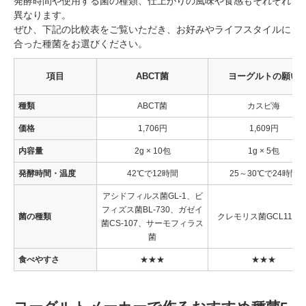
発酵時間や使用する菌の種類、仕上がりの風味や食感もそれぞれ
異なります。
ぜひ、下記の比較表をご覧いただき、お好みやライフスタイルに
合った種菌をお選びください。
項目
ABCT菌
ヨーグルトの願い
種類
ABCT菌
カスピ海
価格
1,706円
1,609円
内容量
2g × 10包
1g × 5包
発酵時間・温度
42℃で12時間
25～30℃で24時間
アシドフィルス菌GL-1、ビ
フィズス菌BL-730、ガゼイ
菌の種類
クレモリス菌GCL1176
菌CS-107、サーモフィラス
菌
食べやすさ
★★★
★★★