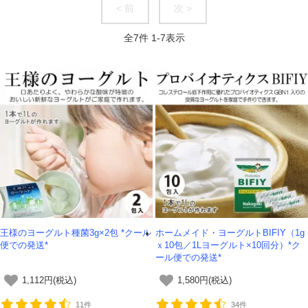
< 前
次 >
全
7
件
1
-
7
表示
王様のヨーグルト種菌3g×2包 *クール
ホームメイド・ヨーグルトBIFIY（1g
便での発送*
ｘ10包／1Lヨーグルト×10回分）*ク
ール便での発送*
1,112円(税込)
1,580円(税込)
11件
34件