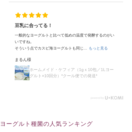
1リットルに一袋入れて電子ジャーのそばに置いておくと、
牛乳のパックが少し膨らんで本当に1日で固まって...
もっ
と見る
3733様
t
ホームメイド・ケフィア（1gｘ10包／1Lヨー
グルト×10回分）*クール便での発送*
ヨーグルト種菌の人気ランキング