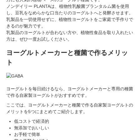
ノンデイリー PLANTAは、植物性乳酸菌プランタルム菌を使用
し、豆乳をなめらかな口当たりのヨーグルトへと発酵させます。
乳製品を一切使用せずに、植物性ヨーグルトをご家庭で手作りで
きるのが魅力です。
乳製品のヨーグルトが合わない方や、植物性食品を取り入れたい
方は、ぜひ一度お試しください。
ヨーグルトメーカーと種菌で作るメリッ
ト
会員登録ありがとうございます！
ヨーグルトを毎日続けるなら、ヨーグルトメーカーと専用の種菌
で作る自家製ヨーグルトがおすすめです。
＼ ご登録の感謝を込めて ／
新規会員様限定
特典クーポン
ここでは、ヨーグルトメーカーと種菌で作る自家製ヨーグルトの
メリットを5つにまとめてご紹介します。
新規会員様限定
300
低コストで経済的
今すぐ使える
円OFFクーポン
を
300
無添加でおいしい
ご用意しました🎁
円OFF
お手軽で簡単