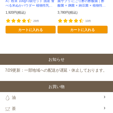
A）粉末 100g×3袋セット 国産 食
菌サプリ-にごり酢の酢酸菌｜酢
べる米ぬかパウダー 植物性乳酸
酸菌 × 麹菌 × 納豆菌 × 植物性乳
菌発酵 -かわしま屋- 【送料無
酸菌20兆個を一粒に凝縮-かわし
1,920円(税込)
3,780円(税込)
料】*メール便での発送...
ま屋-【送料無料】*メ...
29件
10件
カートに入れる
カートに入れる
お知らせ
7/29更新：一部地域への配送が遅延・休止しております。
お買い物
油
茶