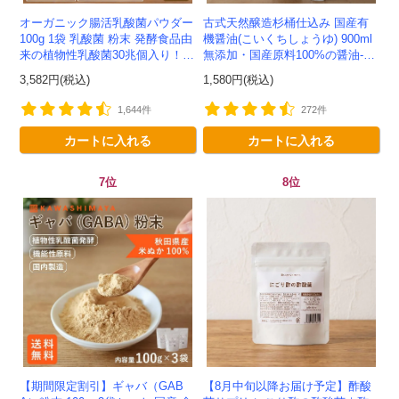
オーガニック腸活乳酸菌パウダー
古式天然醸造杉桶仕込み 国産有
100g 1袋 乳酸菌 粉末 発酵食品由
機醤油(こいくちしょうゆ) 900ml
来の植物性乳酸菌30兆個入り！有
無添加・国産原料100%の醤油-か
機JAS認定 -かわしま屋- 【送料無
わしま屋-
3,582円(税込)
1,580円(税込)
料】 *メ...
1,644件
272件
カートに入れる
カートに入れる
7位
8位
【期間限定割引】ギャバ（GAB
【8月中旬以降お届け予定】酢酸