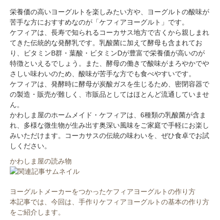
栄養価の高いヨーグルトを楽しみたい方や、ヨーグルトの酸味が
苦手な方におすすめなのが「ケフィアヨーグルト」です。
ケフィアは、長寿で知られるコーカサス地方で古くから親しまれ
てきた伝統的な発酵乳です。乳酸菌に加えて酵母も含まれてお
り、ビタミンB群・葉酸・ビタミンDが豊富で栄養価が高いのが
特徴といえるでしょう。また、酵母の働きで酸味がまろやかでや
さしい味わいのため、酸味が苦手な方でも食べやすいです。
ケフィアは、発酵時に酵母が炭酸ガスを生じるため、密閉容器で
の製造・販売が難しく、市販品としてはほとんど流通していませ
ん。
かわしま屋のホームメイド・ケフィアは、6種類の乳酸菌が含ま
れ、多様な微生物が生み出す奥深い風味をご家庭で手軽にお楽し
みいただけます。コーカサスの伝統の味わいを、ぜひ食卓でお試
しください。
かわしま屋の読み物
ヨーグルトメーカーをつかったケフィアヨーグルトの作り方
本記事では、今回は、手作りケフィアヨーグルトの基本の作り方
をご紹介します。