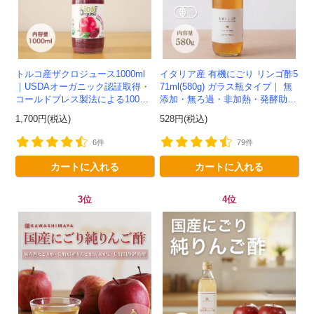
トルコ産ザクロジュース1000ml
イタリア産 有機にごり リンゴ酢5
｜USDAオーガニック認証取得・
71ml(580g) ガラス瓶タイプ｜ 無
コールドプレス製法による100%
添加・無ろ過・非加熱・発酵助剤
ザクロジュース
不使用のアップルサイダービネガ
1,700円(税込)
528円(税込)
ー -かわしま屋-
6件
79件
カートに入れる
カートに入れる
3位
4位