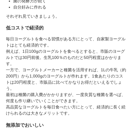
菌の発酵力が続く
自分好みに作れる
それぞれ見ていきましょう。
対象者：かわしま屋で初めてお買い物をされる方
利用条件：3,000円以上のお買い物でご利用いただけます
低コストで経済的
ご利用回数：お一人様1回限り
※他のクーポンとの併用はできません
毎日ヨーグルトを食べる習慣がある方にとって、自家製ヨーグル
トはとても経済的です。
例えば、1日100gのヨーグルトを食べるとすると、市販のヨーグ
クーポンのご利用方法はこちら >>
ルトでは30円前後。生乳100％のものだと50円程度はかかりま
す。
一方で、ヨーグルトメーカーと種菌を活用すれば、1Lの牛乳（約
200円）から1,000gのヨーグルトが作れます。1食あたりのコス
トは20円程度と、市販品に比べてかなりお得だといえるでしょ
う。
最初は種菌の購入費がかかりますが、一度良質な種菌を選べば、
何度も作り継いでいくことができます。
高品質なヨーグルトを毎日食べたい方にとって、経済的に長く続
けられるのは大きなメリットです。
無添加でおいしい