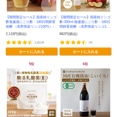
【期間限定セール】国産純リンゴ
【期間限定セール】国産純リンゴ
酢無濾過にごり酢・180日間静置
酢-300ml-無濾過にごり酢・180日
発酵 （長野県産リンゴ100%）-1
間静置発酵 （長野県産リンゴ10
000ml-かわしま屋-
0%）-かわしま屋-
2,119円(税込)
882円(税込)
2,851件
7件
カートに入れる
カートに入れる
5位
6位