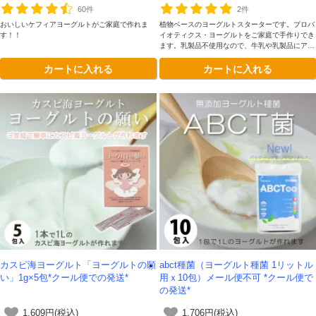
60件
2件
おいしいケフィアヨーグルトがご家庭で作れま
植物ベースのヨーグルトスターターです。プロバ
す！！
イオティクス・ヨーグルトをご家庭で手作りでき
ます。乳製品不使用なので、牛乳や乳製品にアレ
ルギーのある方もお召し上がりいただけます。
カートに入れる
カートに入れる
カスピ海ヨーグルト「ヨーグルトの願
abct種菌（ヨーグルト種菌 1リットル
い」1g×5包*クール便での発送*
用ｘ10包）メール便不可 *クール便で
の発送*
1,609円(税込)
1,706円(税込)