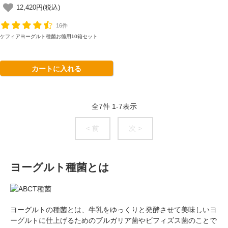
12,420円(税込)
16件
ケフィアヨーグルト種菌お徳用10箱セット
カートに入れる
全
7
件
1
-
7
表示
< 前
次 >
ヨーグルト種菌とは
ヨーグルトの種菌とは、牛乳をゆっくりと発酵させて美味しいヨ
ーグルトに仕上げるためのブルガリア菌やビフィズス菌のことで