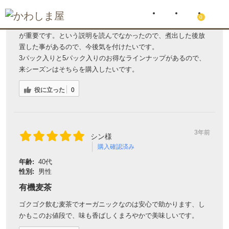
役に立った
0
3年前
ママ様
購入確認済み
年齢:
50代
性別:
女性
美味しい麦茶です
はじめて買いました、香ばしい麦茶の香りが良いですね、有機
なので安心かなと思い飲んでおります。
役に立った
0
3年前
ハコレモン様
購入確認済み