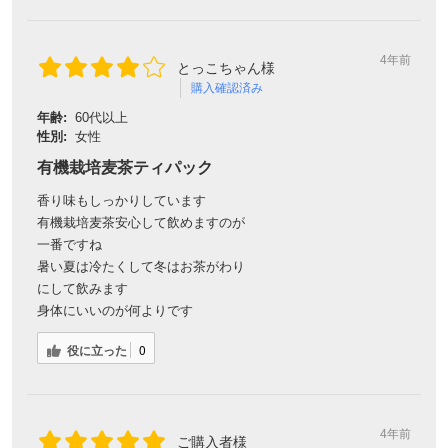
4年前
ご購入者様
購入確認済み
年齢:
40代
性別:
女性
［感想］有機栽培の麦茶なので、赤ちゃんがいる知り合いにも
薦めたいです。 オーガニックの国産麦茶は、なかなか売って
いないので、見つけた時は嬉しかったです。
お茶は洗う事ができない分、なるべく有機のものを選んで買っ
ています。
［使い方］普通に煮出して飲んでいます。
役に立った
0
4年前
ご購入者様
購入確認済み
年齢:
40代