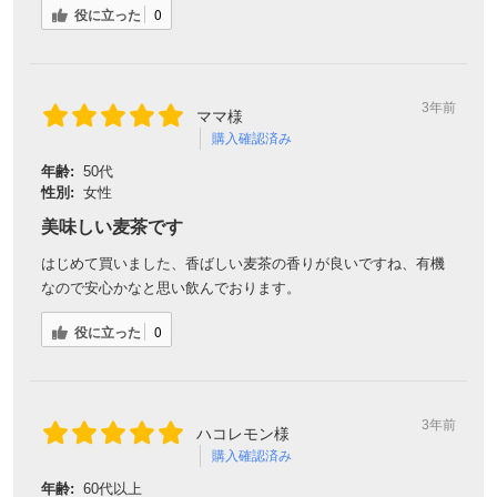
年齢:
60代以上
性別:
女性
懐かしい味
とても気に入っています。この時期なので、水出しにしていま
すが、まるで煮だしたような香りと味で、子供の頃に飲んだ麦
茶を思い出しました。感動ものです。
役に立った
0
3年前
ヨッシー様
購入確認済み
年齢:
60代以上
性別:
男性
有機焙煎麦茶
味がマイルドで、とんがった味でなく美味しいです。何より、
有機なのが良いです。