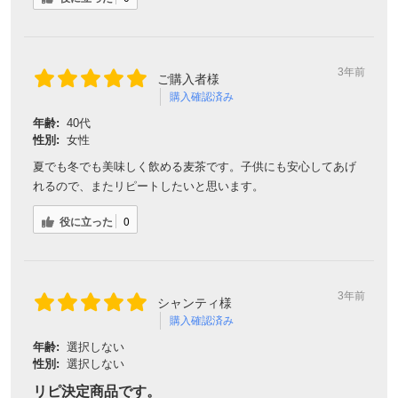
リピ決定商品です。
今回、購入２回目です。ノンカフェイン、無農薬の麦茶を探し
ていてやっとヒットしました。たくさんの商品が出回っている
中で、好みの麦茶です。麦茶好きの家人が一番喜んでいます。
安心してガブガブ飲めます。香りも良いですね。この猛暑の
中、汗で失ったミネラル等を補給したいと思います。
役に立った
0
3年前
みりん様
購入確認済み
年齢:
50代
性別:
女性
とても美味しいです
香りあって、味も良いです。
水出しが出来るので、とても楽です。