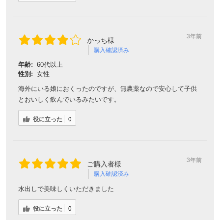
4年前
とっこちゃん様
購入確認済み
年齢:
60代以上
性別:
女性
有機栽培麦茶ティパック
香り味もしっかりしています
有機栽培麦茶安心して飲めますのが
一番ですね
暑い夏は冷たくして冬はお茶がわり
にして飲みます
身体にいいのが何よりです
役に立った
0