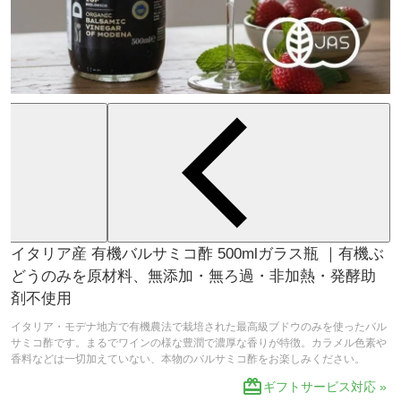
イタリア産 有機バルサミコ酢 500mlガラス瓶 ｜有機ぶ
どうのみを原材料、無添加・無ろ過・非加熱・発酵助
剤不使用
イタリア・モデナ地方で有機農法で栽培された最高級ブドウのみを使ったバル
サミコ酢です。まるでワインの様な豊潤で濃厚な香りが特徴。カラメル色素や
香料などは一切加えていない、本物のバルサミコ酢をお楽しみください。
redeem
ギフトサービス対応 »