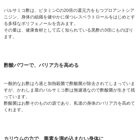
バルサミコ酢は、ビタミンCの20倍の還元力をもつプロアントシア
ニジン、身体の組織を健やかに保つレスベラトロールをはじめとす
る多様なポリフェノールを含みます。
その量は、健康食材として広く知られている黒酢の3倍にものぼり
ます。
酢酸パワーで、バリア力を高める
一般的なお酢はろ過と加熱殺菌で酢酸菌が除去されてしまっていま
すが、かわしま屋のバルサミコ酢は無濾過なので酢酸菌が生きて残
っています。
酢酸菌はお酢そのものの源であり、私達の身体のバリア力を高めて
くれます。
カリウムの力で、毒素を溜め込まない身体に