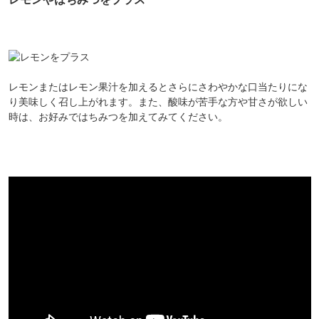
対象者：かわしま屋で初めてお買い物をされる方
利用条件：3,000円以上のお買い物でご利用いただけます
ご利用回数：お一人様1回限り
※他のクーポンとの併用はできません
レモンまたはレモン果汁を加えるとさらにさわやかな口当たりにな
り美味しく召し上がれます。また、酸味が苦手な方や甘さが欲しい
時は、お好みではちみつを加えてみてください。
クーポンのご利用方法はこちら >>