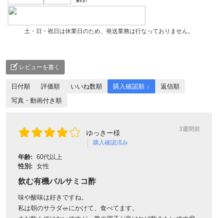
土・日・祝日は休業日のため、発送業務は行なっておりません。
レビューを書く
日付順
評価順
いいね数順
購入確認順 ↓
返信順
写真・動画付き順
3週間前
ゆっきー様
購入確認済み
年齢:
60代以上
性別:
女性
飲む有機バルサミコ酢
味や酸味は好きですね。
私は朝のサラダ🥗にかけて、食べてます。