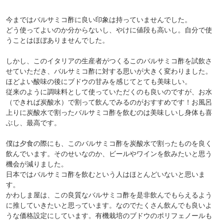
今まではバルサミコ酢に良い印象は持っていませんでした。
どう使ってよいのか分からないし、やけに値段も高いし。自分で使
うことはほぼありませんでした。
しかし、このイタリアの生産者がつくるこのバルサミコ酢を試飲さ
せていただき、バルサミコ酢に対する思いが大きく変わりました。
ほどよい酸味の後にブドウの甘みを感じてとても美味しい。
従来のように調味料として使っていただくのも良いのですが、お水
（できれば炭酸水）で割って飲んでみるのがおすすめです！お風呂
上りに炭酸水で割ったバルサミコ酢を飲むのは美味しいし身体も喜
ぶし、最高です。
僕は夕食の際にも、このバルサミコ酢を炭酸水で割ったものを良く
飲んでいます。そのせいなのか、ビールやワインを飲みたいと思う
機会が減りました。
日本ではバルサミコ酢を飲むという人はほとんどいないと思いま
す。
かわしま屋は、この良質なバルサミコ酢を是非飲んでもらえるよう
に推していきたいと思っています。なのでたくさん飲んでも良いよ
うな価格設定にしています。有機栽培のブドウのポリフェノールも