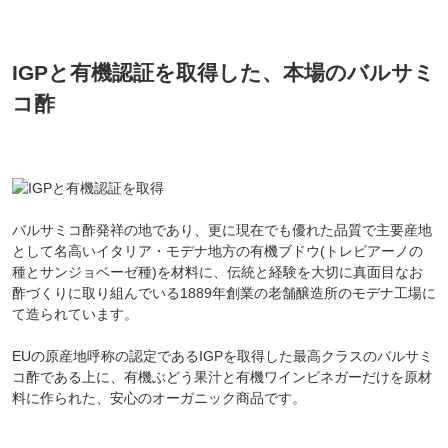
IGPと有機認証を取得した、本場のバルサミ
コ酢
バルサミコ酢発祥の地であり、更に現在でも優れた品質で主要産地
として名高いイタリア・モデナ地方の有機ブドウ(トレビアーノの
種とサンジョベーゼ種)を材料に、伝統と経験を大切に真面目なお
酢づくりに取り組んでいる1889年創業の老舗醸造所のモデナ工場に
て造られています。
EUの原産地呼称の認定であるIGPを取得した最高クラスのバルサミ
コ酢である上に、有機ぶどう果汁と有機ワインビネガーだけを原材
料に作られた、安心のオーガニック商品です。