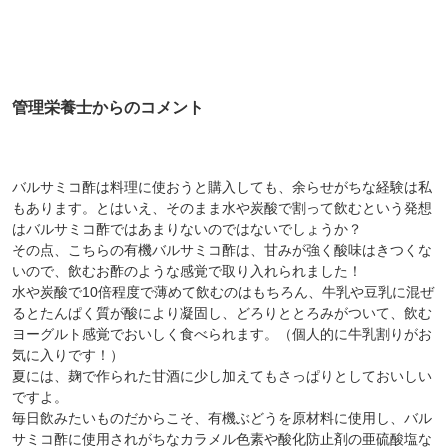
管理栄養士からのコメント
バルサミコ酢は料理に使おうと購入しても、余らせがちな経験は私
もあります。とはいえ、そのまま水や炭酸で割って飲むという発想
はバルサミコ酢ではあまりないのではないでしょうか？
その点、こちらの有機バルサミコ酢は、甘みが強く酸味はきつくな
いので、飲むお酢のような感覚で取り入れられました！
水や炭酸で10倍程度で薄めて飲むのはもちろん、牛乳や豆乳に混ぜ
るとたんぱく質が酸により凝固し、どろりととろみがついて、飲む
ヨーグルト感覚でおいしく食べられます。（個人的に牛乳割りがお
気に入りです！）
夏には、麹で作られた甘酒に少し加えてもさっぱりとしておいしい
ですよ。
毎日飲みたいものだからこそ、有機ぶどうを原材料に使用し、バル
サミコ酢に使用されがちなカラメル色素や酸化防止剤の亜硫酸塩な