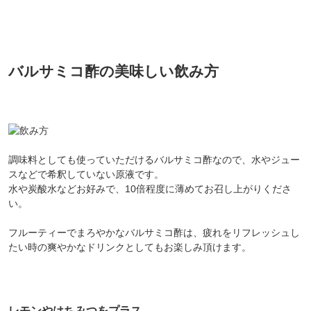
バルサミコ酢の美味しい飲み方
調味料としても使っていただけるバルサミコ酢なので、水やジュー
スなどで希釈していない原液です。
水や炭酸水などお好みで、10倍程度に薄めてお召し上がりくださ
会員登録ありがとうございます！
い。
＼ ご登録の感謝を込めて ／
新規会員様限定
特典クーポン
フルーティーでまろやかなバルサミコ酢は、疲れをリフレッシュし
たい時の爽やかなドリンクとしてもお楽しみ頂けます。
新規会員様限定
300
今すぐ使える
円OFFクーポン
を
300
ご用意しました🎁
円OFF
レモンやはちみつをプラス