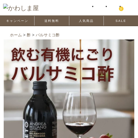
0
キャンペーン
送料無料
人気商品
SALE
ホーム
>
酢
>
バルサミコ酢