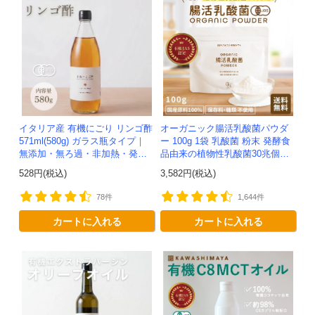
イタリア産 有機にごり リンゴ酢
オーガニック腸活乳酸菌パウダ
571ml(580g) ガラス瓶タイプ｜
ー 100g 1袋 乳酸菌 粉末 発酵食
無添加・無ろ過・非加熱・発酵
品由来の植物性乳酸菌30兆個入
助剤不使用のアップルサイダー
り！有機JAS認定 -かわしま屋-
528円(税込)
3,582円(税込)
ビネガー -かわしま屋-
【送料無料】 *メ...
78件
1,644件
カートに入れる
カートに入れる