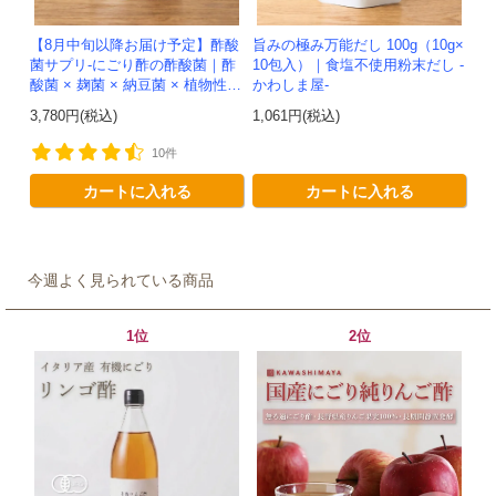
【8月中旬以降お届け予定】酢酸
旨みの極み万能だし 100g（10g×
菌サプリ-にごり酢の酢酸菌｜酢
10包入）｜食塩不使用粉末だし -
酸菌 × 麹菌 × 納豆菌 × 植物性乳
かわしま屋-
酸菌20兆個を一粒に凝縮-かわし
3,780円(税込)
1,061円(税込)
ま屋-【送料無料】*メ...
10件
カートに入れる
カートに入れる
今週よく見られている商品
1位
2位