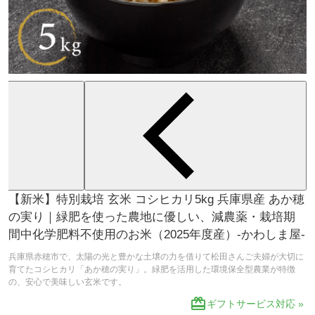
【新米】特別栽培 玄米 コシヒカリ5kg 兵庫県産 あか穂
の実り｜緑肥を使った農地に優しい、減農薬・栽培期
間中化学肥料不使用のお米（2025年度産）-かわしま屋-
兵庫県赤穂市で、太陽の光と豊かな土壌の力を借りて松田さんご夫婦が大切に
育てたコシヒカリ「あか穂の実り」。緑肥を活用した環境保全型農業が特徴
の、安心で美味しい玄米です。
redeem
ギフトサービス対応 »