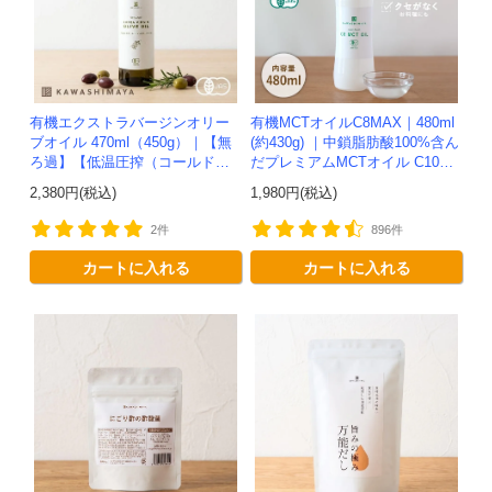
有機エクストラバージンオリー
有機MCTオイルC8MAX｜480ml
ブオイル 470ml（450g）｜【無
(約430g) ｜中鎖脂肪酸100%含ん
ろ過】【低温圧搾（コールドプ
だプレミアムMCTオイル C10配
レス）製法】イタリア産-かわし
合-かわしま屋【期間限定セー
2,380円(税込)
1,980円(税込)
ま屋-
ル】
2件
896件
カートに入れる
カートに入れる