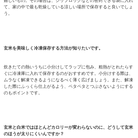
難しいもの。その場合は、ジップロックなどの密封できる袋に入れ
て、家の中で最も乾燥している涼しい場所で保存すると良いでしょ
う。
対象者：かわしま屋で初めてお買い物をされる方
利用条件：3,000円以上のお買い物でご利用いただけます
ご利用回数：お一人様1回限り
※他のクーポンとの併用はできません
玄米を美味しく冷凍保存する方法が知りたいです。
クーポンのご利用方法はこちら >>
炊きたての熱いうちに小分けしてラップに包み、粗熱がとれたらす
ぐに冷凍庫に入れて保存するのがおすすめです。小分けする際は、
ムラなく解凍できるようになるべく薄く広げましょう。また、解凍
した際にふっくら仕上がるよう、ペタペタとつぶさないようにする
のもポイントです。
玄米と白米ではほとんどカロリーが変わらないのに、どうして玄米
のほうが太りにくいんですか？