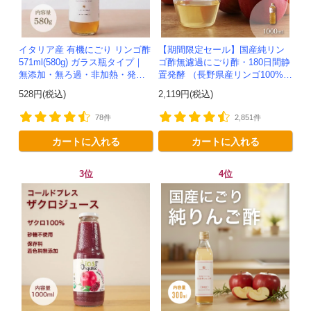
イタリア産 有機にごり リンゴ酢
【期間限定セール】国産純リン
571ml(580g) ガラス瓶タイプ｜
ゴ酢無濾過にごり酢・180日間静
無添加・無ろ過・非加熱・発酵
置発酵 （長野県産リンゴ100%）
助剤不使用のアップルサイダー
-1000ml-かわしま屋-
528円(税込)
2,119円(税込)
ビネガー -かわしま屋-
78件
2,851件
カートに入れる
カートに入れる
3位
4位