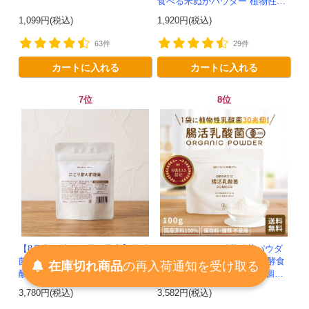
食べる米ぬかパウダー 植物性乳
酸菌発酵 -かわしま屋- 【送料無
1,099円(税込)
1,920円(税込)
料】*メール便での発送...
63件
29件
カートに入れる
カートに入れる
7位
8位
【8月中旬以降お届け予定】酢酸
オーガニック腸活乳酸菌パウダ
菌サプリ-にごり酢の酢酸菌｜酢
ー 100g 1袋 乳酸菌 粉末 発酵食
在庫切れ商品
の
再入荷
通知を
受け取る
酸菌 × 麹菌 × 納豆菌 × 植物性乳
品由来の植物性乳酸菌30兆個入
酸菌20兆個を一粒に凝縮-かわし
り！有機JAS認定 -かわしま屋-
3,780円(税込)
3,582円(税込)
ま屋-【送料無料】*メ...
【送料無料】 *メ...