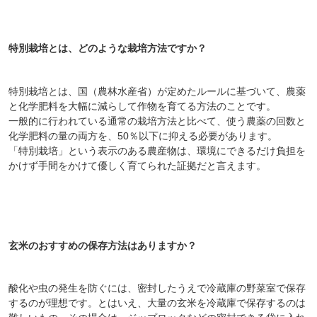
特別栽培とは、どのような栽培方法ですか？
特別栽培とは、国（農林水産省）が定めたルールに基づいて、農薬
と化学肥料を大幅に減らして作物を育てる方法のことです。
一般的に行われている通常の栽培方法と比べて、使う農薬の回数と
化学肥料の量の両方を、50％以下に抑える必要があります。
「特別栽培」という表示のある農産物は、環境にできるだけ負担を
かけず手間をかけて優しく育てられた証拠だと言えます。
会員登録ありがとうございます！
＼ ご登録の感謝を込めて ／
新規会員様限定
特典クーポン
玄米のおすすめの保存方法はありますか？
新規会員様限定
300
今すぐ使える
円OFFクーポン
を
300
酸化や虫の発生を防ぐには、密封したうえで冷蔵庫の野菜室で保存
ご用意しました🎁
円OFF
するのが理想です。とはいえ、大量の玄米を冷蔵庫で保存するのは