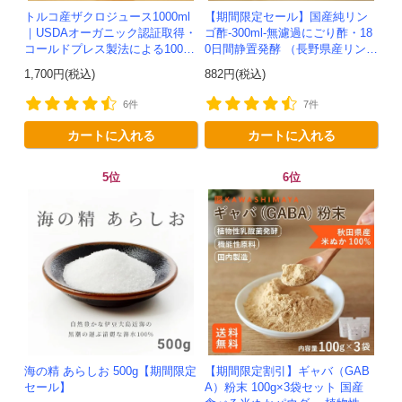
トルコ産ザクロジュース1000ml
【期間限定セール】国産純リン
｜USDAオーガニック認証取得・
ゴ酢-300ml-無濾過にごり酢・18
コールドプレス製法による100%
0日間静置発酵 （長野県産リンゴ
ザクロジュース
100%）-かわしま屋-
1,700円(税込)
882円(税込)
6件
7件
カートに入れる
カートに入れる
5位
6位
海の精 あらしお 500g【期間限定
【期間限定割引】ギャバ（GAB
セール】
A）粉末 100g×3袋セット 国産