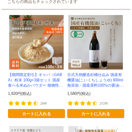
こちらの商品もチェックされています
【期間限定割引】ギャバ（GAB
古式天然醸造杉桶仕込み 国産有
A）粉末 100g×3袋セット 国産
機醤油(こいくちしょうゆ) 900ml
食べる米ぬかパウダー 植物性乳
無添加・国産原料100%の醤油-か
酸菌発酵 -かわしま屋- 【送料無
わしま屋-
1,920円(税込)
1,580円(税込)
料】*メール便での発送...
29件
272件
カートに入れる
カートに入れる