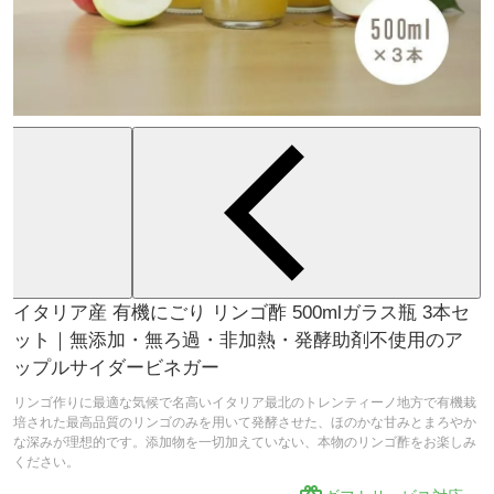
イタリア産 有機にごり リンゴ酢 500mlガラス瓶 3本セ
ット｜無添加・無ろ過・非加熱・発酵助剤不使用のア
ップルサイダービネガー
リンゴ作りに最適な気候で名高いイタリア最北のトレンティーノ地方で有機栽
培された最高品質のリンゴのみを用いて発酵させた、ほのかな甘みとまろやか
な深みが理想的です。添加物を一切加えていない、本物のリンゴ酢をお楽しみ
ください。