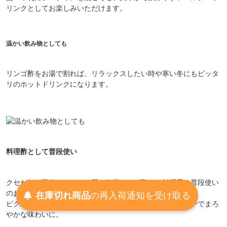
リンクとしてお楽しみいただけます。
温かい飲み物としても
リンゴ酢をお湯で割れば、リラックスしたい時や寒い冬にもピッタ
リのホットドリンクになります。
料理酢として普段使い
クセが無く薄色のかわしま屋の有機リンゴ酢は、料理用の普段使い
のお酢としてもオススメです。
在庫切れ商品
の
再入荷
通知を
受け取る
ピクルスやマリネ、煮物などにお使い頂くと、フルーティーでまろ
やかな味わいに。