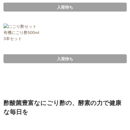
入荷待ち
有機にごり酢500ml
3本セット
入荷待ち
会員登録ありがとうございます！
＼ ご登録の感謝を込めて ／
新規会員様限定
特典クーポン
酢酸菌豊富なにごり酢の、酵素の力で健康
新規会員様限定
な毎日を
300
今すぐ使える
円OFFクーポン
を
300
ご用意しました🎁
円OFF