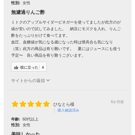
性別:
女性
無濾過りんご酢
ミトクのアップルサイダービネガーを使ってましたが此方のが
値が安いので試してみました。 納豆にモズクを入れ、りんご
酢をたっぷりかけて食べてます。
血圧、血糖値が気になる歳になった時は懐具合も気になり
（笑）此方の商品は有り難いです。 夏にはジュースにも使う
予定〜 良い商品を有り難うございます。
役に立った
4
サイトからの返信
6か月前
ひなとら様
購入確認済み
年齢:
60代以上
性別:
女性
美味しかった