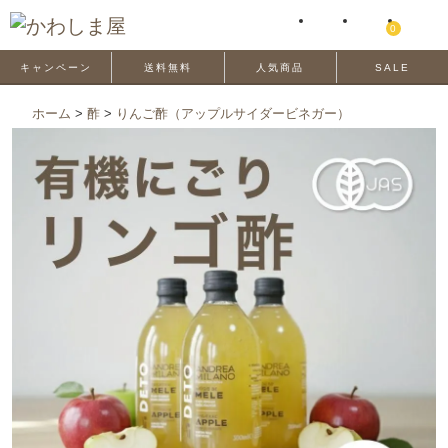
0
キャンペーン
送料無料
人気商品
SALE
ホーム
>
酢
>
りんご酢（アップルサイダービネガー）