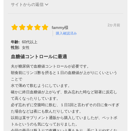
サイトからの返信
2か月前
fammy様
購入確認済み
年齢:
60代以上
性別:
女性
血糖値コントロールに最適
夫が糖尿病で血糖値コントロールが必要です。
朝食前にリンゴ酢を摂ると１日の血糖値が上がりにくいという
ことで
水で薄めて飲むようにしています。
確かに終日血糖値が上がらず、飲み忘れた時など顕著に反応し
て高くなったりしています。
必ず忘れずに空腹時に飲む、１日1回と言わずその日に食べすぎ
た場合などは夜にも飲んだりしています。
以前は某サプリメント通販から購入していましたが、ペットボ
トルというのも気になっておりました。
今回の商品は瓶入りで有機という事もあり、手に入りやすくな