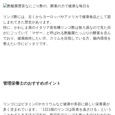
対象者：かわしま屋で初めてお買い物をされる方
リンゴ酢には、古くからヨーロッパやアメリカで健康食品として親
利用条件：3,000円以上のお買い物でご利用いただけます
しまれてきた歴史があります。
ご利用回数：お一人様1回限り
特に、かわしま屋のイタリア産有機リンゴ酢は無ろ過なので見た目
※他のクーポンとの併用はできません
がにごっていて「マザー」と呼ばれる酢酸菌たっぷりの酵素を含ん
でおり、健康維持したい方、スリムを目指している方、腸内環境を
整えたい方にピッタリです。
クーポンのご利用方法はこちら >>
管理栄養士のおすすめポイント
リンゴにはビタミンCやカリウムなど健康や美容に嬉しい栄養素が
多く含まれています。「1日1個のリンゴは医者を遠ざける」という
ことわざもあるほどですが、毎日生のリンゴを食べるのはなかなか