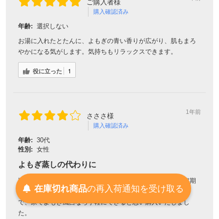
ご購入者様
購入確認済み
年齢:
選択しない
お湯に入れたとたんに、よもぎの青い香りが広がり、肌もまろ
やかになる気がします。気持ちもリラックスできます。
役に立った
1
1年前
さささ様
購入確認済み
年齢:
30代
性別:
女性
よもぎ蒸しの代わりに
以前エステでよもぎ蒸しをした後、生理痛がなかったので定期
在庫切れ商品
の
再入荷
通知を
受け取る
的にしたいのですが、金銭面と時間的になかなか行けないの
で、家でよもぎ風呂なら手軽にできると思い購入いたしまし
た。