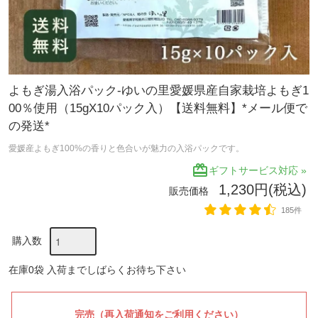
よもぎ湯入浴パック-ゆいの里愛媛県産自家栽培よもぎ1
00％使用（15gX10パック入）【送料無料】*メール便で
の発送*
愛媛産よもぎ100%の香りと色合いが魅力の入浴パックです。
redeem
ギフトサービス対応 »
1,230円(税込)
販売価格
185件
購入数
在庫0袋 入荷までしばらくお待ち下さい