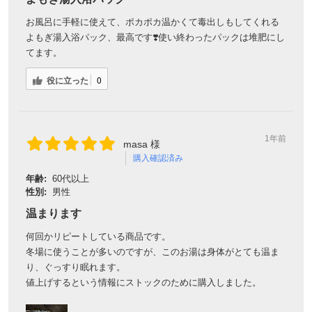
お風呂に手軽に使えて、ポカポカ温かくて毒出しもしてくれる
よもぎ湯入浴パック、最高です❣️使い終わったパックは堆肥にし
てます。
役に立った
0
1年前
masa 様
購入確認済み
年齢:
60代以上
性別:
男性
温まります
何回かリピートしている商品です。
冬場に使うことが多いのですが、このお湯は身体がとても温ま
り、ぐっすり眠れます。
値上げするという情報にストックのために購入しました。