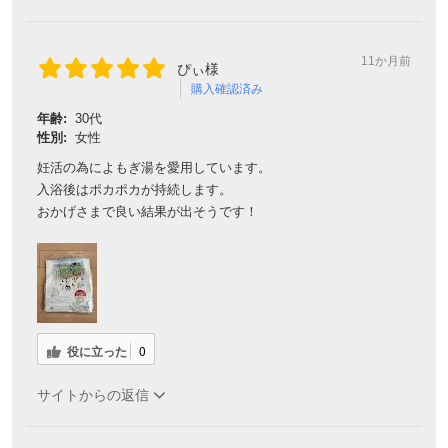
11か月前
ぴぃ様
購入確認済み
年齢:
30代
性別:
女性
妊活の為によもぎ湯を愛用しています。
入浴後はポカポカが持続します。
おかげさまで良い結果が出そうです！
会員登録ありがとうございます！
＼ ご登録の感謝を込めて ／
新規会員様限定
特典クーポン
役に立った
0
新規会員様限定
300
今すぐ使える
円OFFクーポン
を
300
サイトからの返信
ご用意しました🎁
円OFF