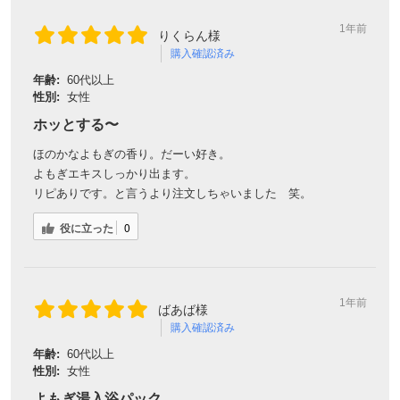
1年前
りくらん様
購入確認済み
年齢:
60代以上
性別:
女性
ホッとする〜
ほのかなよもぎの香り。だーい好き。
よもぎエキスしっかり出ます。
リピありです。と言うより注文しちゃいました 笑。
役に立った
0
1年前
ばあば様
購入確認済み
年齢:
60代以上
性別:
女性
よもぎ湯入浴パック