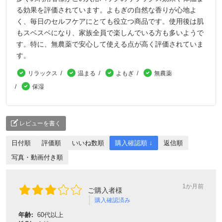
る効果を評価されています。よもぎの自然な香りが心地よ
く、毎日のセルフケアにとても役立つ商品です。使用後は肌
もスベスベになり、家族全員で楽しんでいる方も多いようで
す。特に、無農薬で安心して使える点が高く評価されていま
す。
リラックス
温まる
よもぎ
無農薬
保湿
レビューを書く
日付順
評価順
いいね数順
購入確認順 ↓
返信順
写真・動画付き順
1か月前
ご購入者様
購入確認済み
年齢:
60代以上