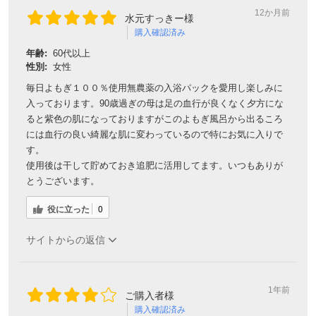
12か月前
水元すっきー様
購入確認済み
対象者：かわしま屋で初めてお買い物をされる方
年齢:
60代以上
利用条件：3,000円以上のお買い物でご利用いただけます
性別:
女性
ご利用回数：お一人様1回限り
※他のクーポンとの併用はできません
毎日よもぎ１００％使用無農薬の入浴パックを愛用し楽しみに
入っております。90歳過ぎの母は足の血行が良くなく夕方にな
ると紫色の肌になっておりますがこのよもぎ風呂から出るころ
には血行の良い綺麗な肌に変わっているので特にお気に入りで
クーポンのご利用方法はこちら >>
す。
使用後は干して貯めておき追肥に活用してます。いつもありが
とうございます。
役に立った
0
サイトからの返信
1年前
ご購入者様
購入確認済み