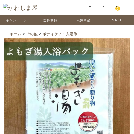
0
キャンペーン
送料無料
人気商品
SALE
ホーム
>
その他
>
ボディケア・入浴剤