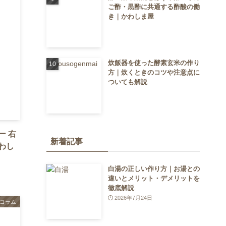
ご酢・黒酢に共通する酢酸の働
き｜かわしま屋
炊飯器を使った酵素玄米の作り
方｜炊くときのコツや注意点に
ついても解説
ー 右
新着記事
わし
白湯の正しい作り方｜お湯との
違いとメリット・デメリットを
徹底解説
2026年7月24日
コラム