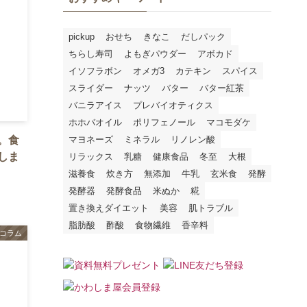
pickup
おせち
きなこ
だしパック
ちらし寿司
よもぎパウダー
アボカド
イソフラボン
オメガ3
カテキン
スパイス
スライダー
ナッツ
バター
バター紅茶
バニラアイス
プレバイオティクス
ホホバオイル
ポリフェノール
マコモダケ
マヨネーズ
ミネラル
リノレン酸
。食
しま
リラックス
乳糖
健康食品
冬至
大根
滋養食
炊き方
無添加
牛乳
玄米食
発酵
発酵器
発酵食品
米ぬか
糀
置き換えダイエット
美容
肌トラブル
脂肪酸
酢酸
食物繊維
香辛料
コラム