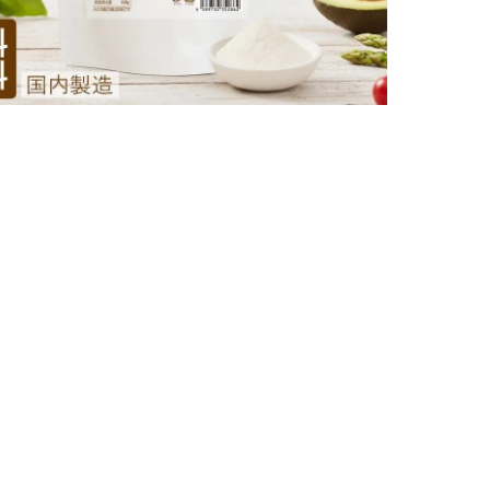
3,582円
購入数
土