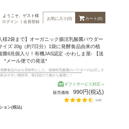
ようこそ、ゲスト様
カート(
0
)
お気に入り(
0
)
ログイン
｜
会員登録
人様2袋まで】オーガニック腸活乳酸菌パウダー
サイズ 20g（約7日分）1袋に発酵食品由来の植
菌6兆個入り！有機JAS認定 -かわしま屋- 【送
】 *メール便での発送*
の発酵食品のみを原材料とした、植物性乳酸菌のパウダーのお試しタ
。飲みやすい微粉末。毎日続けて腸から健康に！
redeem
ギフトサービス対応 »
990円(税込)
販売価格
14件
ション(税込)
100g×2袋
100g×3袋