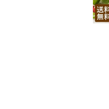
特集
人気ランキング
新商品
開催中のキャンペーン
全ての商品
送料無料の商品
有機・オーガニック
SALE
お徳用・業務用
お客様の声
よくあるご質問
かわしま屋とは
かわしま屋の読み物
「Food for Well-being」