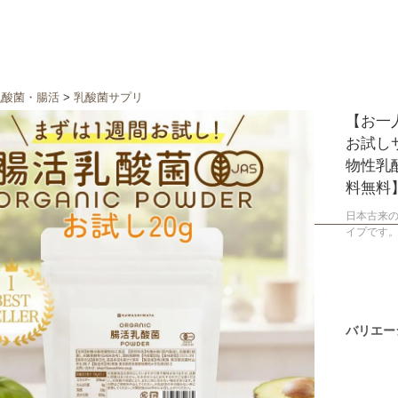
乳酸菌・腸活
>
乳酸菌サプリ
【お一
お試し
物性乳酸
料無料
日本古来
イプです
バリエー
100g