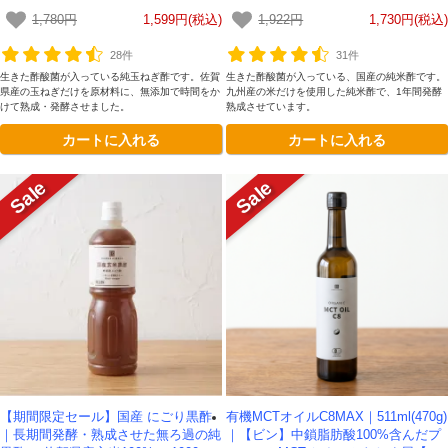
00%）-1000ml- かわしま屋
0ml- かわしま屋
1,780円
1,599円(税込)
1,922円
1,730円(税込)
28件
31件
生きた酢酸菌が入っている純玉ねぎ酢です。佐賀
生きた酢酸菌が入っている、国産の純米酢です。
県産の玉ねぎだけを原材料に、無添加で時間をか
九州産の米だけを使用した純米酢で、1年間発酵
けて熟成・発酵させました。
熟成させています。
カートに入れる
カートに入れる
【期間限定セール】国産 にごり黒酢
有機MCTオイルC8MAX｜511ml(470g)
｜長期間発酵・熟成させた無ろ過の純
｜【ビン】中鎖脂肪酸100%含んだプ