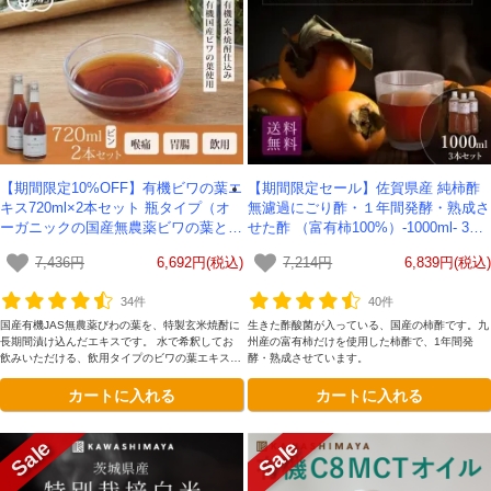
【期間限定10%OFF】有機ビワの葉エ
【期間限定セール】佐賀県産 純柿酢
キス720ml×2本セット 瓶タイプ（オ
無濾過にごり酢・１年間発酵・熟成さ
ーガニックの国産無農薬ビワの葉と有
せた酢 （富有柿100%）-1000ml- 3本
機玄米焼酎使用のびわの葉エキス）-
セット 【送料無料】 かわしま屋
7,436円
6,692円(税込)
7,214円
6,839円(税込)
かわしま屋-
34件
40件
国産有機JAS無農薬びわの葉を、特製玄米焼酎に
生きた酢酸菌が入っている、国産の柿酢です。九
長期間漬け込んだエキスです。 水で希釈してお
州産の富有柿だけを使用した柿酢で、1年間発
飲みいただける、飲用タイプのビワの葉エキスで
酵・熟成させています。
す。
カートに入れる
カートに入れる