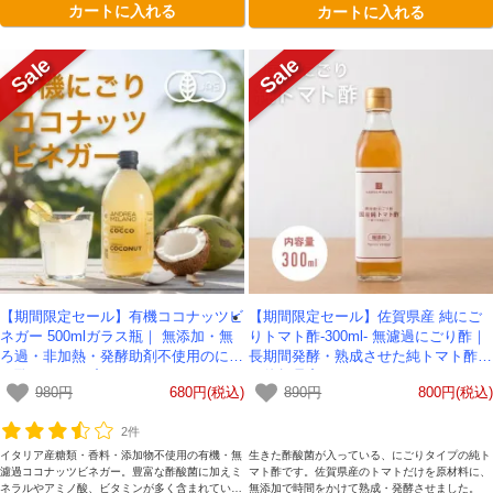
カートに入れる
カートに入れる
【期間限定セール】有機ココナッツビ
【期間限定セール】佐賀県産 純にご
ネガー 500mlガラス瓶｜ 無添加・無
りトマト酢-300ml- 無濾過にごり酢｜
ろ過・非加熱・発酵助剤不使用のにご
長期間発酵・熟成させた純トマト酢
り酢 イタリア産
（佐賀県産トマト100%）-かわしま
980円
680円(税込)
890円
800円(税込)
屋-
2件
イタリア産糖類・香料・添加物不使用の有機・無
生きた酢酸菌が入っている、にごりタイプの純ト
濾過ココナッツビネガー。豊富な酢酸菌に加えミ
マト酢です。佐賀県産のトマトだけを原材料に、
ネラルやアミノ酸、ビタミンが多く含まれていま
無添加で時間をかけて熟成・発酵させました。