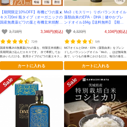
【期間限定10%OFF】有機ビワの葉エ
Mo3（モスリー）リポバランスオイル
キス720ml 瓶タイプ（オーガニックの
藻類由来のEPA・DHA｜健やかブレ
国産無農薬ビワの葉と有機玄米焼酎使
ンドオイル184g【送料無料】【期間
用のびわの葉エキス）-かわしま屋-
限定セール】
3,718円
3,346円(税込)
4,320円
4,104円(税込)
【送料無料】*期間限定送料無料
72件
5件
国産有機JAS無農薬びわの葉を、特製玄米焼酎に
MCTオイルとDHA・EPA（藻類由来）をブレン
長期間漬け込んだエキスです。 水で希釈してお
ドしたバランシングオイル「Mo3」。ほぼ無味無
飲みいただける、飲用タイプのビワの葉エキスで
臭で、いつもの食事にかけるだけ。毎日の食生活
す。
にプラスしやすい、安心安全な機能性オイルで
カートに入れる
カートに入れる
す。