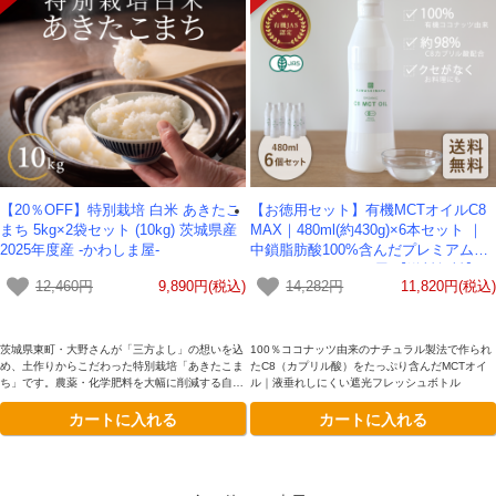
【20％OFF】特別栽培 白米 あきたこ
【お徳用セット】有機MCTオイルC8
まち 5kg×2袋セット (10kg) 茨城県産
MAX｜480ml(約430g)×6本セット ｜
2025年度産 -かわしま屋-
中鎖脂肪酸100%含んだプレミアムM
CTオイル-かわしま屋-【送料無料】
12,460円
9,890円(税込)
14,282円
11,820円(税込)
【賞味期限2027年2月】
茨城県東町・大野さんが「三方よし」の想いを込
100％ココナッツ由来のナチュラル製法で作られ
め、土作りからこだわった特別栽培「あきたこま
たC8（カプリル酸）をたっぷり含んだMCTオイ
ち」です。農薬・化学肥料を大幅に削減する自然
ル｜液垂れしにくい遮光フレッシュボトル
農法により、稲本来の力を引き出しました。すっ
カートに入れる
カートに入れる
きり上品な甘みが特徴です。