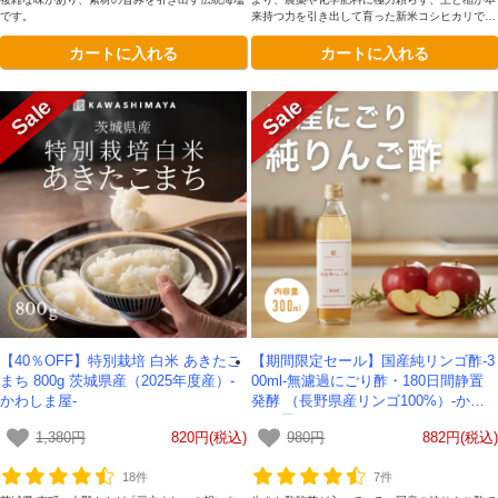
です。
来持つ力を引き出して育った新米コシヒカリで
す。 『作物が「健康」に育つこと』『食べた方
カートに入れる
カートに入れる
が「健康」になること』『作り手も「健康」であ
ること』の「三方よし」の想いで丁寧に栽培され
ています。豊かな大地が育んだ、安心と美味しさ
を兼ね備えた格別なお米です。
【40％OFF】特別栽培 白米 あきたこ
【期間限定セール】国産純リンゴ酢-3
まち 800g 茨城県産（2025年度産）-
00ml-無濾過にごり酢・180日間静置
かわしま屋-
発酵 （長野県産リンゴ100%）-かわ
しま屋-
1,380円
820円(税込)
980円
882円(税込)
18件
7件