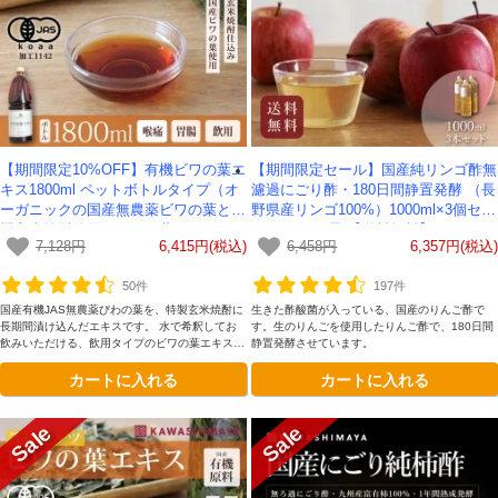
【期間限定10%OFF】有機ビワの葉エ
【期間限定セール】国産純リンゴ酢無
キス1800ml ペットボトルタイプ（オ
濾過にごり酢・180日間静置発酵 （長
ーガニックの国産無農薬ビワの葉と有
野県産リンゴ100%）1000ml×3個セッ
機玄米焼酎使用のびわの葉エキス）-
ト-かわしま屋-【送料無料】
7,128円
6,415円(税込)
6,458円
6,357円(税込)
かわしま屋-
50件
197件
国産有機JAS無農薬びわの葉を、特製玄米焼酎に
生きた酢酸菌が入っている、国産のりんご酢で
長期間漬け込んだエキスです。 水で希釈してお
す。生のりんごを使用したりんご酢で、180日間
飲みいただける、飲用タイプのビワの葉エキスで
静置発酵させています。
す。
カートに入れる
カートに入れる