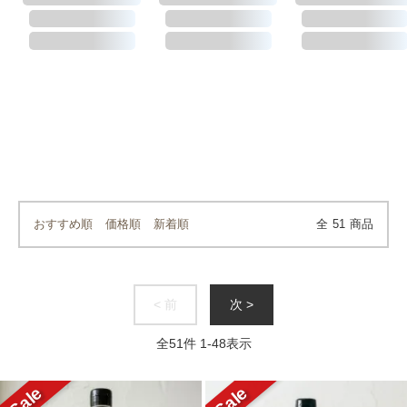
おすすめ順
価格順
新着順
全
51
商品
< 前
次 >
全
51
件
1
-
48
表示