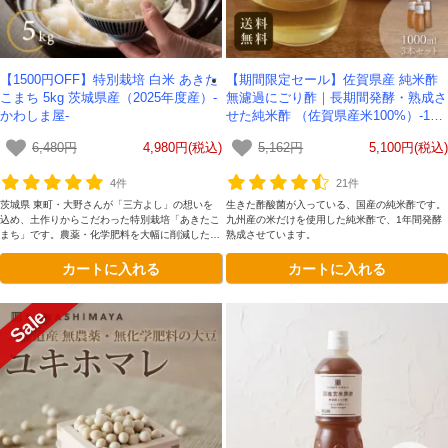
【1500円OFF】特別栽培 白米 あきた
【期間限定セール】佐賀県産 純米酢
こまち 5kg 茨城県産（2025年度産）-
無濾過にごり酢｜長期間発酵・熟成さ
かわしま屋-
せた純米酢 （佐賀県産米100%）-100
0ml- 3本セット 【送料無料】 かわし
6,480円
4,980円(税込)
5,162円
5,100円(税込)
ま屋
4件
21件
茨城県 東町・大野さんが「三方よし」の想いを
生きた酢酸菌が入っている、国産の純米酢です。
込め、土作りからこだわった特別栽培「あきたこ
九州産の米だけを使用した純米酢で、1年間発酵
まち」です。農薬・化学肥料を大幅に削減した自
熟成させています。
然農法により、稲本来の力を引き出しました。す
カートに入れる
カートに入れる
っきり上品な甘みが特徴です。