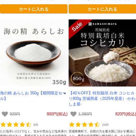
す。5~10倍に希釈してお召し上がりください。
カートに入れる
カートに入れる
海の精 あらしお 350g【期間限定セー
【40％OFF】特別栽培 白米 コシヒカ
ル】
リ800g 茨城県産（2025年度産）-かわ
しま屋-
929円
800円(税込)
1,380円
820円(税込)
6件
24件
ただ塩辛いだけでなく、甘みや苦みなど塩本来の
茨城県東町で、自然の力を最大限に活かす農法に
複雑な味があり、素材の旨みを引き出す伝統海塩
より、農薬や化学肥料に極力頼らず、土と稲が本