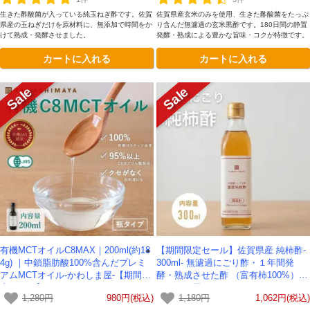
生きた酢酸菌が入っている純玉ねぎ酢です。佐賀
佐賀県産玄米のみを使用、生きた酢酸菌をたっぷ
県産の玉ねぎだけを原材料に、無添加で時間をか
り含んだ無濾過の玄米黒酢です。180日間の静置
けて熟成・発酵させました。
発酵・熟成による豊かな旨味・コクが特徴です。
カートに入れる
カートに入れる
有機MCTオイルC8MAX｜200ml(約18
【期間限定セール】佐賀県産 純柿酢-
4g) ｜中鎖脂肪酸100%含んだプレミ
300ml- 無濾過にごり酢・１年間発
アムMCTオイル-かわしま屋-【期間限
酵・熟成させた酢 （富有柿100%） -
定セール】
かわしま屋-
1,280円
980円(税込)
1,180円
1,062円(税込)