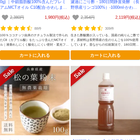
0g) ｜中鎖脂肪酸100%含んだプレミ
濾過にごり酢・180日間静置発酵 （長
アムMCTオイル C10配合-かわしま屋
野県産リンゴ100%）-1000ml-かわし
【期間限定セール】
ま屋-
2,380円
1,980円(税込)
2,354円
2,119円(税込)
88件
309件
100％ココナッツ由来のナチュラル製法で作られ
生きた酢酸菌が入っている、国産の純りんご酢で
たC8（カプリル酸）をたっぷり含んだMCTオイ
す。原材料は長野県産の生のりんごを100%使用
ル｜液垂れしにくく酸化しにくい密封・遮光フレ
しています。昔ながらの伝統製法で、180日間静
ッシュボトル
置発酵させています。無濾過、非加熱なので酵母
カートに入れる
カートに入れる
が生きており、飲みやすいのが特徴です
会員登録ありがとうございます！
＼ ご登録の感謝を込めて ／
新規会員様限定
特典クーポン
新規会員様限定
300
今すぐ使える
円OFFクーポン
を
300
ご用意しました🎁
円OFF