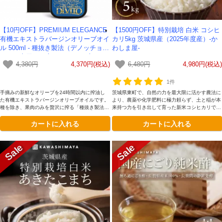
【10円OFF】PREMIUM ELEGANCE
【1500円OFF】特別栽培 白米 コシヒ
有機エキストラバージンオリーブオイ
カリ5kg 茨城県産（2025年度産）-か
ル 500ml - 種抜き製法（デノッチョラ
わしま屋-
ート）専用BOX入り イタリア産オー
4,380円
4,370円(税込)
6,480円
4,980円(税込)
ガニック【箱へこみのため】
1件
手摘みの新鮮なオリーブを24時間以内に搾油し
茨城県東町で、自然の力を最大限に活かす農法に
た有機エキストラバージンオリーブオイルです。
より、農薬や化学肥料に極力頼らず、土と稲が本
種を除き、果肉のみを贅沢に搾る「種抜き製法
来持つ力を引き出して育った新米コシヒカリで
（デノッチョラート）」により、苦味を抑えた際
す。 『作物が「健康」に育つこと』『食べた方
カートに入れる
カートに入れる
立つ果実味と調和を実現しました。エレガントな
が「健康」になること』『作り手も「健康」であ
専用BOX入りで、大切な方への贈り物にも最適
ること』の「三方よし」の想いで丁寧に栽培され
です。
ています。豊かな大地が育んだ、安心と美味しさ
を兼ね備えた格別なお米です。