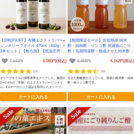
【1060円OFF】有機エクストラバー
【期間限定セール】佐賀県産 純米
ジンオリーブオイル 470ml（450g）×
酢・純柿酢・リンゴ酢 無濾過にごり
3本セット｜【無ろ過】【低温圧搾
酢｜長期間発酵・熟成させた純米酢・
（コールドプレス）製法】イタリア
純柿酢・純リンゴ酢 -1000ml- 3本セッ
7,141円
6,080円(税込)
6,458円
6,162円(税込)
産-かわしま屋-
ト 【送料無料】 かわしま屋
1件
7件
オリーブオイルの国際基準をクリアした、酸度0.
生きた酢酸菌が入っている、国産の純米酢・純柿
2〜0.4%の「本物」のエクストラバージンオイ
酢・純リンゴ酢です。
ル。EUオーガニック認証を取得したオリーブを
原料とし、有機JAS認証を取得しています。有機
カートに入れる
カートに入れる
農法で育てたオリーブを手摘みで収穫し、24時
間以内に低温圧搾製法で搾油。 無ろ過（ノンフ
ィルター）なのでオリーブに含まれているポリフ
ェノールなどの栄養を丸ごと摂取できます。