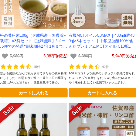
松の葉粉末100g（兵庫県産・無農薬
有機MCTオイルC8MAX｜480ml(約43
栽培）×3袋セット【送料無料】*メー
0g)×3本セット ｜中鎖脂肪酸100%含
ル便での発送*賞味期限27年1月までの
んだプレミアムMCTオイル C10配合-
ため10％OFF
かわしま屋-【送料無料】【期間限定
5,980円
5,382円(税込)
6,380円
5,940円(税込)
セール】
45件
42件
昔から健康のために利用されてきた松の葉を粉末
100％ココナッツ由来のナチュラル製法で作られ
にしました。お湯や水で溶いて簡単に松の葉茶を
たC8（カプリル酸）をたっぷり含んだMCTオイ
お楽しみいただけます。無農薬栽培で安心。
ル｜液垂れしにくい遮光フレッシュボトル
カートに入れる
カートに入れる