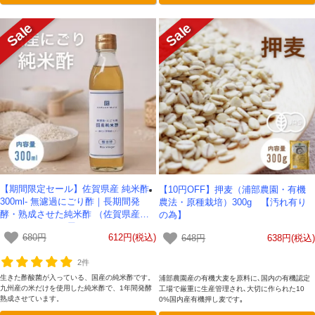
庭や健康を気遣う毎日の食卓に安心な逸品です。
最適です。
【期間限定セール】佐賀県産 純米酢-
【10円OFF】押麦（浦部農園・有機
300ml- 無濾過にごり酢｜長期間発
農法・原種栽培）300g 【汚れ有り
酵・熟成させた純米酢 （佐賀県産米1
の為】
00%）-かわしま屋-
680円
612円(税込)
648円
638円(税込)
2件
生きた酢酸菌が入っている、国産の純米酢です。
浦部農園産の有機大麦を原料に､国内の有機認定
九州産の米だけを使用した純米酢で、1年間発酵
工場で厳重に生産管理され､大切に作られた10
熟成させています。
0%国内産有機押し麦です｡