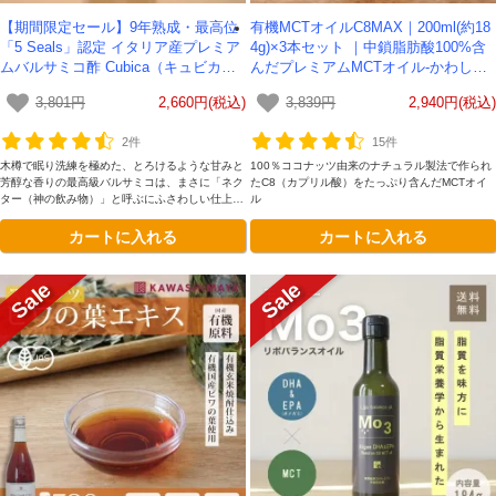
【期間限定セール】9年熟成・最高位
有機MCTオイルC8MAX｜200ml(約18
「5 Seals」認定 イタリア産プレミア
4g)×3本セット ｜中鎖脂肪酸100%含
ムバルサミコ酢 Cubica（キュビカ）2
んだプレミアムMCTオイル-かわしま
50ml【送料無料】
屋-【期間限定セール】
3,801円
2,660円(税込)
3,839円
2,940円(税込)
2件
15件
木樽で眠り洗練を極めた、とろけるような甘みと
100％ココナッツ由来のナチュラル製法で作られ
芳醇な香りの最高級バルサミコは、まさに「ネク
たC8（カプリル酸）をたっぷり含んだMCTオイ
ター（神の飲み物）」と呼ぶにふさわしい仕上が
ル
り。
カートに入れる
カートに入れる