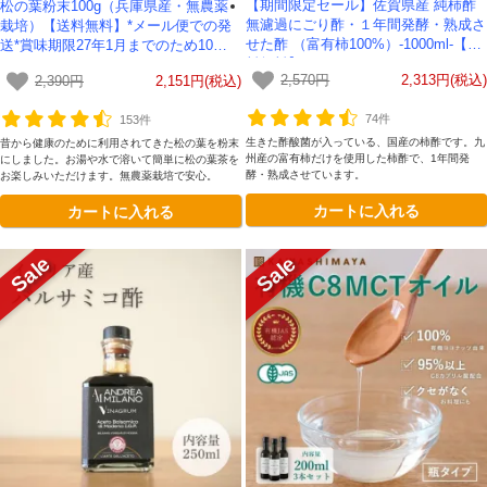
【期間限定セール】佐賀県産 純柿酢
松の葉粉末100g（兵庫県産・無農薬
無濾過にごり酢・１年間発酵・熟成さ
栽培）【送料無料】*メール便での発
せた酢 （富有柿100%）-1000ml-【送
送*賞味期限27年1月までのため10％O
料無料】
FF
対象者：かわしま屋で初めてお買い物をされる方
2,570円
2,313円(税込)
2,390円
2,151円(税込)
利用条件：3,000円以上のお買い物でご利用いただけます
ご利用回数：お一人様1回限り
74件
153件
※他のクーポンとの併用はできません
生きた酢酸菌が入っている、国産の柿酢です。九
昔から健康のために利用されてきた松の葉を粉末
州産の富有柿だけを使用した柿酢で、1年間発
にしました。お湯や水で溶いて簡単に松の葉茶を
酵・熟成させています。
お楽しみいただけます。無農薬栽培で安心。
カートに入れる
カートに入れる
クーポンのご利用方法はこちら >>