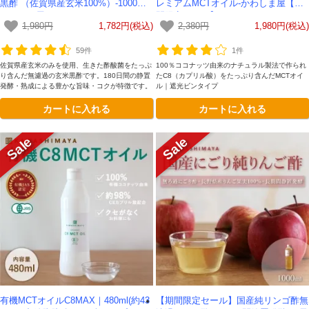
黒酢 （佐賀県産玄米100%）-1000ml-
レミアムMCTオイル-かわしま屋【期
かわしま屋
間限定セール】
1,980円
1,782円(税込)
2,380円
1,980円(税込)
59件
1件
佐賀県産玄米のみを使用、生きた酢酸菌をたっぷ
100％ココナッツ由来のナチュラル製法で作られ
り含んだ無濾過の玄米黒酢です。180日間の静置
たC8（カプリル酸）をたっぷり含んだMCTオイ
発酵・熟成による豊かな旨味・コクが特徴です。
ル｜遮光ビンタイプ
カートに入れる
カートに入れる
有機MCTオイルC8MAX｜480ml(約43
【期間限定セール】国産純リンゴ酢無