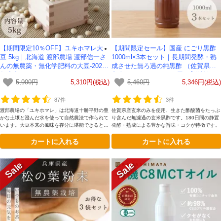
【期間限定10％OFF】ユキホマレ大
【期間限定セール】国産 にごり黒酢
豆 5kg｜北海道 渡部農場 渡部信一さ
1000ml×3本セット｜長期間発酵・熟
んの無農薬・無化学肥料の大豆-2025
成させた無ろ過の純黒酢 （佐賀県産
年度産
玄米100%）- かわしま屋- 【送料無
5,900円
5,310円(税込)
5,460円
5,346円(税込)
料】
87件
3件
渡部農場の「ユキホマレ」は北海道十勝平野の豊
佐賀県産玄米のみを使用、生きた酢酸菌をたっぷ
かな土壌と澄んだ水を使って自然農法で作られて
り含んだ無濾過の玄米黒酢です。180日間の静置
います。大豆本来の風味を存分に堪能できるとて
発酵・熟成による豊かな旨味・コクが特徴です。
も豊かな味わいが魅力です。
カートに入れる
カートに入れる