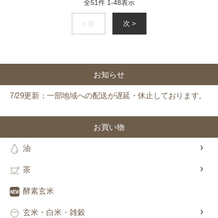
全
51
件
1
-
48
表示
< 前
次 >
お知らせ
7/29更新：一部地域への配送が遅延・休止しております。
お買い物
油
茶
酵素玄米
玄米・白米・雑穀