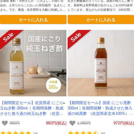
茨城県 東町・大野さんが「三方よし」の想いを
生きた酢酸菌が入っている、国産の純りんご酢で
込め、土作りからこだわった特別栽培「あきたこ
す。原材料は長野県産の生のりんごを100%使用
まち」です。農薬・化学肥料を大幅に削減した自
しています。昔ながらの伝統製法で、180日間静
然農法により、稲本来の力を引き出しました。す
置発酵させています。無濾過、非加熱なので酵母
カートに入れる
カートに入れる
っきり上品な甘みが特徴です。
が生きており、飲みやすいのが特徴です
【期間限定セール】佐賀県産 にごり
【期間限定セール】国産 にごり黒酢
玉ねぎ酢-300ml-｜長期間発酵・熟成
300ml｜長期間発酵・熟成させた無ろ
させた無ろ過の純玉ねぎ酢 （佐賀県
過の純黒酢 （佐賀県産玄米100%）-
産玉ねぎ100%） -かわしま屋-
かわしま屋-
980円
882円(税込)
1,080円
972円(税込)
1件
3件