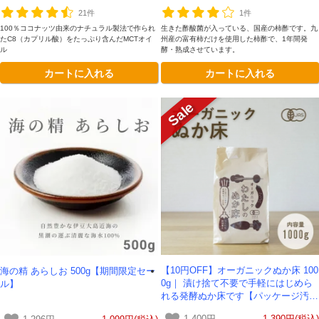
21件
1件
100％ココナッツ由来のナチュラル製法で作られ
生きた酢酸菌が入っている、国産の柿酢です。九
たC8（カプリル酸）をたっぷり含んだMCTオイ
州産の富有柿だけを使用した柿酢で、1年間発
ル
酵・熟成させています。
カートに入れる
カートに入れる
【10円OFF】オーガニックぬか床 100
海の精 あらしお 500g【期間限定セー
0g｜ 漬け捨て不要で手軽にはじめら
ル】
れる発酵ぬか床です【パッケージ汚
れ】