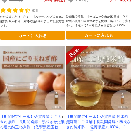
1,400円
1,390円(税込)
1,296円
1,099円(税込)
63件
冷蔵庫で簡単！オーガニックぬか床 農薬・化学
ただ塩辛いだけでなく、甘みや苦みなど塩本来の
肥料不使用の国産米ぬかを使用。届いてすぐ漬け
複雑な味があり、素材の旨みを引き出す伝統海塩
られ、冷蔵庫で2～3日に1回混ぜるだけでOK。
です。
初心者も安心の熟成ぬか床で、手軽に腸活・健康
カートに入れる
カートに入れる
なぬか漬け生活を始められます。
【期間限定セール】佐賀県産 にごり
【期間限定セール】佐賀県産 純米酢
玉ねぎ酢｜長期間発酵・熟成させた無
無濾過にごり酢｜長期間発酵・熟成さ
ろ過の純玉ねぎ酢 （佐賀県産玉ねぎ1
せた純米酢 （佐賀県産米100%）-100