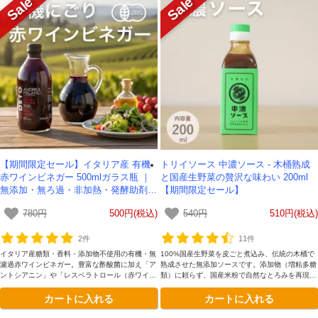
【期間限定セール】イタリア産 有機
トリイソース 中濃ソース - 木桶熟成
赤ワインビネガー 500mlガラス瓶 ｜
と国産生野菜の贅沢な味わい 200ml
無添加・無ろ過・非加熱・発酵助剤不
【期間限定セール】
使用のワイン酢
780円
500円(税込)
540円
510円(税込)
2件
11件
イタリア産糖類・香料・添加物不使用の有機・無
100%国産生野菜を皮ごと煮込み、伝統の木桶で
濾過赤ワインビネガー。豊富な酢酸菌に加え「ア
熟成させた無添加ソースです。添加物（増粘多糖
ントシアニン」や「レスベラトロール（赤ワイン
類）に頼らず、国産米粉で自然なとろみを再現し
にも含まれるポリフェノールの一種）」などのポ
ました。自社醸造のまろやかな酢と香り高い香辛
カートに入れる
カートに入れる
リフェノールが含まれます。5~10倍に希釈して
料が素材の味を引き立てます。お子様にも安心な
お召し上がりください。
「野菜の旨味」が詰まった贅沢な味わいを、ぜひ
ご家庭で。