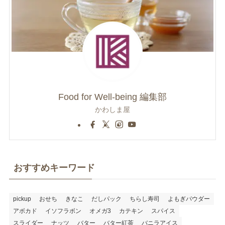
Food for Well-being 編集部
かわしま屋
おすすめキーワード
pickup
おせち
きなこ
だしパック
ちらし寿司
よもぎパウダー
アボカド
イソフラボン
オメガ3
カテキン
スパイス
スライダー
ナッツ
バター
バター紅茶
バニラアイス