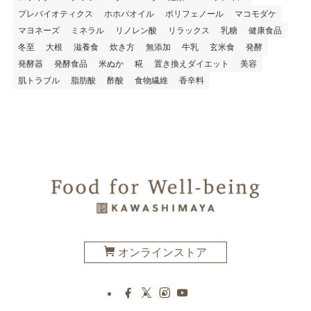
プレバイオティクス
ホホバオイル
ポリフェノール
マコモダケ
マヨネーズ
ミネラル
リノレン酸
リラックス
乳糖
健康食品
冬至
大根
滋養食
炊き方
無添加
牛乳
玄米食
発酵
発酵器
発酵食品
米ぬか
糀
置き換えダイエット
美容
肌トラブル
脂肪酸
酢酸
食物繊維
香辛料
オンラインストア