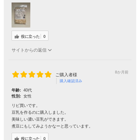
役に立った
0
サイトからの返信
8か月前
ご購入者様
購入確認済み
年齢:
40代
性別:
女性
リピ買いです。
豆乳を作るのに購入しました。
美味しい濃い豆乳ができます。
煮豆にもしてみようかなーと思っています。
役に立った
0