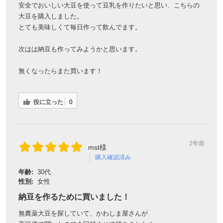
安全でおいしい大豆を使って豆乳を作りたいと思い、こちらの
大豆を購入しました。
とても美味しくて毎日作って飲んでます。
次はは納豆も作ってみようかと思います。
無くなったらまた買います！
役に立った
0
2年前
mst様
購入確認済み
年齢:
30代
性別:
女性
納豆を作るために買いました！
無農薬大豆を探していて、かわしま屋さんが