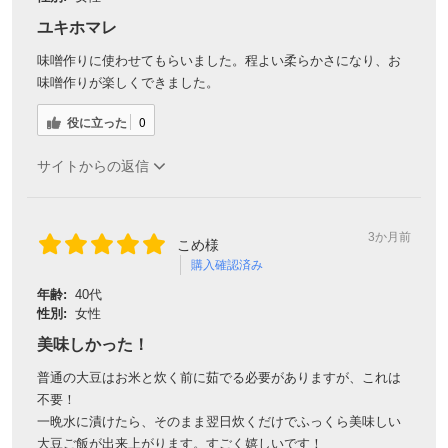
ユキホマレ
味噌作りに使わせてもらいました。程よい柔らかさになり、お
味噌作りが楽しくできました。
役に立った
0
サイトからの返信
3か月前
こめ様
購入確認済み
年齢:
40代
性別:
女性
美味しかった！
普通の大豆はお米と炊く前に茹でる必要がありますが、これは
不要！
一晩水に漬けたら、そのまま翌日炊くだけでふっくら美味しい
大豆ご飯が出来上がります。すごく嬉しいです！