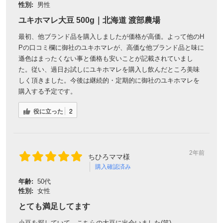
性別:
男性
ユキホマレ大豆 500g｜北海道 渡部農場
最初、他ブランド品を購入しましたが価格が高価。よって他のH
Pの口コミ欄に御社のユキホマレが、高価な他ブランド品と味に
遜色はまったくない事と価格も安いことが記載されていまし
た。従い、過日お試しにユキホマレを購入し飲んだところ美味
しく頂きました。今後は継続的・定期的に御社のユキホマレを
購入する予定です。
役に立った
2
2年前
ちひろママ様
購入確認済み
年齢:
50代
性別:
女性
とても満足してます
小豆を探していて、こちらの大豆に出会いました(笑)