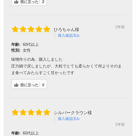
役に立った
2
2年前
ひろちゃん様
購入確認済み
年齢:
60代以上
性別:
女性
味噌作りの為、購入しました
圧力鍋で戻しましたが、大粒でとても柔らかくて何よりそのま
ま食べてみたらすごく甘かったです
役に立った
0
シルバークラウン様
購入確認済み
2年前
年齢:
60代以上