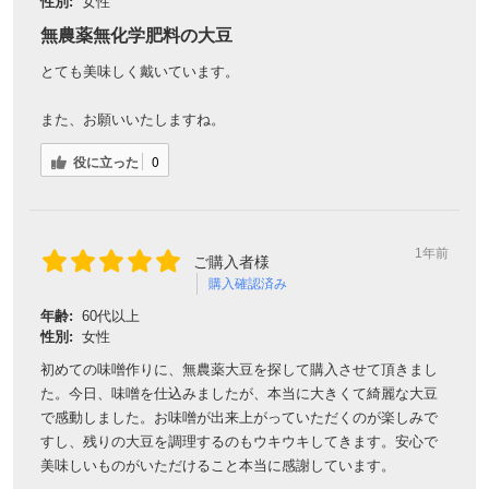
性別:
女性
無農薬無化学肥料の大豆
とても美味しく戴いています。
また、お願いいたしますね。
役に立った
0
1年前
ご購入者様
購入確認済み
年齢:
60代以上
性別:
女性
初めての味噌作りに、無農薬大豆を探して購入させて頂きまし
た。今日、味噌を仕込みましたが、本当に大きくて綺麗な大豆
で感動しました。お味噌が出来上がっていただくのが楽しみで
すし、残りの大豆を調理するのもウキウキしてきます。安心で
美味しいものがいただけること本当に感謝しています。