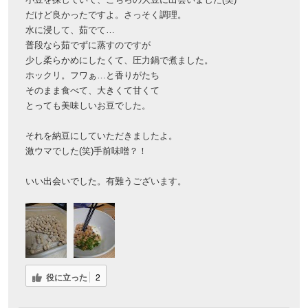
だけど良かったですよ。さっそく調理。
水に浸して、茹でて…
普段なら茹でずに蒸すのですが
少し柔らかめにしたくて、圧力鍋で煮ました。
ホックリ。フワぁ…と香りがたち
そのまま食べて、大きくて甘くて
とっても美味しいお豆でした。
それを納豆にしていただきましたよ。
激ウマでした(笑)手前味噌？！
いい出会いでした。有難うございます。
役に立った
2