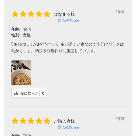
2年前
はなまる様
購入確認済み
年齢:
40代
性別:
女性
5キロのほうがお得ですが、虫が湧くと嫌なので小分けパックは
助かります。納豆や豆腐作りに重宝しています。
役に立った
0
2年前
ご購入者様
購入確認済み