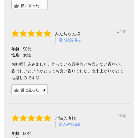
役に立った
1
1年前
みんちゃん様
購入確認済み
年齢:
50代
性別:
女性
お味噌仕込みました。作っている最中何とも言えない香りが、
香ばしいというかとっても良い香りでした。出来上がりがとて
も楽しみです😊
役に立った
0
1年前
ご購入者様
購入確認済み
年齢:
50代