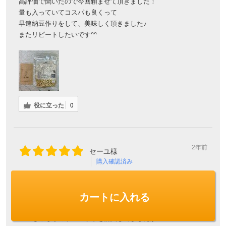
高評価で聞いたので今回頼ませて頂きました！
量も入っていてコスパも良くって
早速納豆作りをして、美味しく頂きました♪
またリピートしたいです^^
役に立った
0
2年前
セーユ様
購入確認済み
年齢:
40代
性別:
女性
カートに入れる
味噌作りに
いつもこちらのトヨマサリを購入してましたが