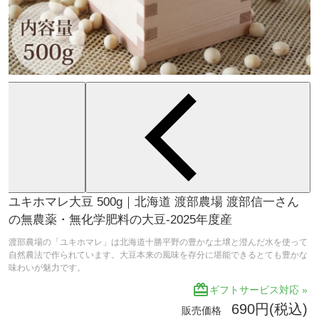
ユキホマレ大豆 500g｜北海道 渡部農場 渡部信一さん
の無農薬・無化学肥料の大豆-2025年度産
渡部農場の「ユキホマレ」は北海道十勝平野の豊かな土壌と澄んだ水を使って
自然農法で作られています。大豆本来の風味を存分に堪能できるとても豊かな
味わいが魅力です。
redeem
ギフトサービス対応 »
690円(税込)
販売価格