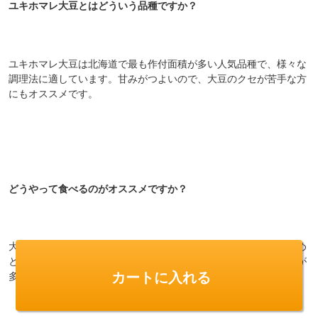
ユキホマレ大豆とはどういう品種ですか？
ユキホマレ大豆は北海道で最も作付面積が多い人気品種で、様々な
調理法に適しています。甘みがつよいので、大豆のクセが苦手な方
にもオススメです。
どうやって食べるのがオススメですか？
大粒で食べ応えがある品種なので、大豆が主役になる煮豆をはじめ
とした煮物や、昔ながらの大粒納豆作りにピッタリ。また、糖質が
カートに入れる
多く脂質が少ないため、味噌づくりなど加工にも向いています。