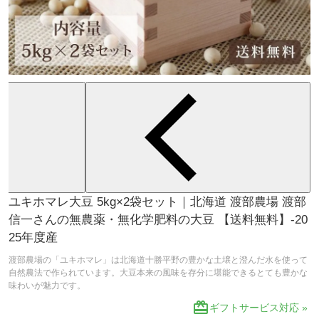
ユキホマレ大豆 5kg×2袋セット｜北海道 渡部農場 渡部
信一さんの無農薬・無化学肥料の大豆 【送料無料】-20
25年度産
渡部農場の「ユキホマレ」は北海道十勝平野の豊かな土壌と澄んだ水を使って
自然農法で作られています。大豆本来の風味を存分に堪能できるとても豊かな
味わいが魅力です。
redeem
ギフトサービス対応 »