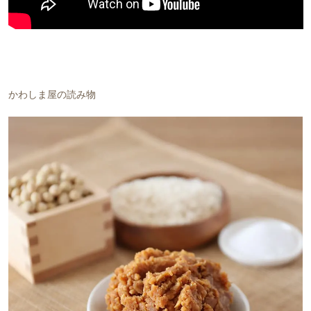
かわしま屋の読み物
会員登録ありがとうございます！
＼ ご登録の感謝を込めて ／
新規会員様限定
特典クーポン
新規会員様限定
300
今すぐ使える
円OFFクーポン
を
300
ご用意しました🎁
円OFF