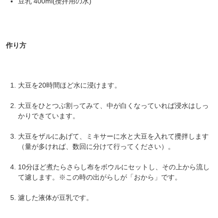
豆乳 400ml(攪拌用の水)
作り方
大豆を20時間ほど水に浸けます。
大豆をひとつぶ割ってみて、中が白くなっていれば浸水はしっ
かりできています。
大豆をザルにあげて、ミキサーに水と大豆を入れて攪拌します
（量が多ければ、数回に分けて行ってください）。
10分ほど煮たらさらし布をボウルにセットし、その上から流し
て濾します。※この時の出がらしが「おから」です。
濾した液体が豆乳です。