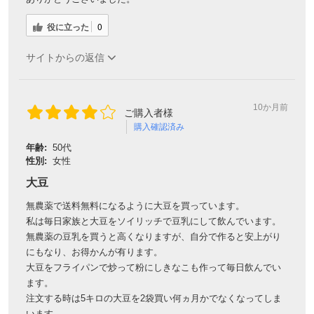
役に立った
0
サイトからの返信
10か月前
ご購入者様
購入確認済み
年齢:
50代
性別:
女性
大豆
無農薬で送料無料になるように大豆を買っています。
私は毎日家族と大豆をソイリッチで豆乳にして飲んでいます。
無農薬の豆乳を買うと高くなりますが、自分で作ると安上がり
にもなり、お得かんが有ります。
大豆をフライパンで炒って粉にしきなこも作って毎日飲んでい
ます。
注文する時は5キロの大豆を2袋買い何ヵ月かでなくなってしま
います。