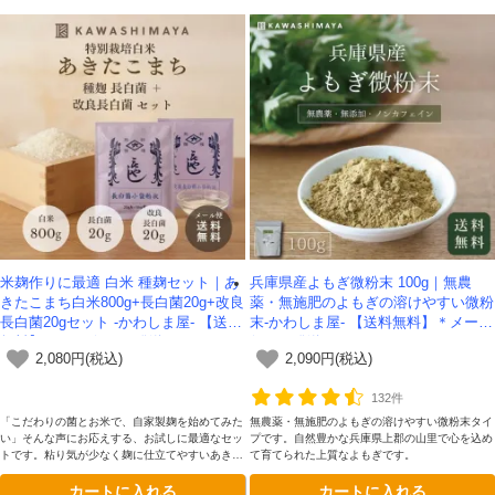
米麹作りに最適 白米 種麹セット｜あ
兵庫県産よもぎ微粉末 100g｜無農
きたこまち白米800g+長白菌20g+改良
薬・無施肥のよもぎの溶けやすい微粉
長白菌20gセット -かわしま屋- 【送料
末-かわしま屋- 【送料無料】＊メール
無料】*メール便での発送*
便での発送＊
2,080円(税込)
2,090円(税込)
132件
「こだわりの菌とお米で、自家製麹を始めてみた
無農薬・無施肥のよもぎの溶けやすい微粉末タイ
い」そんな声にお応えする、お試しに最適なセッ
プです。自然豊かな兵庫県上郡の山里で心を込め
トです。粘り気が少なく麹に仕立てやすいあきた
て育てられた上質なよもぎです。
こまち800gに、用途に合わせて使い分けられる2
カートに入れる
カートに入れる
種の種麹を同梱。手軽に、かつ本格的な米麹づく