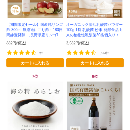
【期間限定セール】国産純リンゴ
オーガニック腸活乳酸菌パウダー
酢-300ml-無濾過にごり酢・180日
100g 1袋 乳酸菌 粉末 発酵食品由
間静置発酵 （長野県産リンゴ10
来の植物性乳酸菌30兆個入り！有
0%）-かわしま屋-
機JAS認定 -かわしま屋- 【送料無
882円(税込)
3,582円(税込)
料】 *メ...
7件
1,643件
カートに入れる
カートに入れる
7位
8位