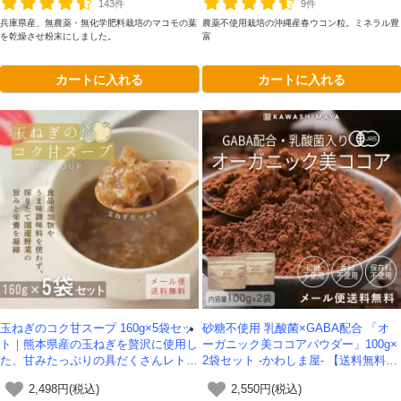
143件
9件
兵庫県産、無農薬・無化学肥料栽培のマコモの葉
農薬不使用栽培の沖縄産春ウコン粒。ミネラル豊
を乾燥させ粉末にしました。
富
カートに入れる
カートに入れる
玉ねぎのコク甘スープ 160g×5袋セッ
砂糖不使用 乳酸菌×GABA配合 「オ
ト｜熊本県産の玉ねぎを贅沢に使用し
ーガニック美ココアパウダー」100g×
た、甘みたっぷりの具だくさんレトル
2袋セット -かわしま屋- 【送料無料】
トスープ｜食品添加物やうまみ調味料
*メール便での発送*
2,498円(税込)
2,550円(税込)
など不使用【送料無料】*メール便で