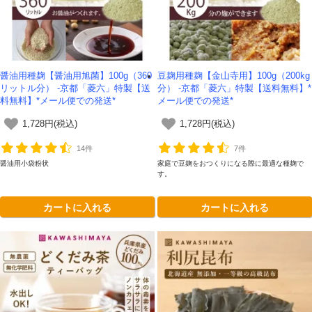
醤油用種麹【醤油用旭菌】100g（360
豆麹用種麹【金山寺用】100g（200kg
リットル分） -京都「菱六」特製【送
分） -京都「菱六」特製【送料無料】*
料無料】*メール便での発送*
メール便での発送*
1,728円(税込)
1,728円(税込)
14件
7件
醤油用小袋粉状
家庭で豆麹をおつくりになる際に最適な種麹で
す。
カートに入れる
カートに入れる