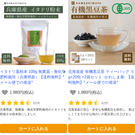
イタドリ葉粉末 100g 無農薬・無化学
北海道産 有機黒豆茶 ティーバッグ ５
肥料栽培（兵庫県産）【送料無料】*
g×20包 ×2袋セット -かわしま屋- 【送
メール便での発送*
料無料】*メール便での発送*
1,980円(税込)
1,980円(税込)
61件
42件
兵庫県産、無農薬・無化学肥料栽培のイタドリを
北海道産の安心・安全な有機黒豆を焙煎し、香ば
乾燥させ粉末状にしました
しくてまろやかな味わいの黒豆茶に仕上げまし
た。
カートに入れる
カートに入れる