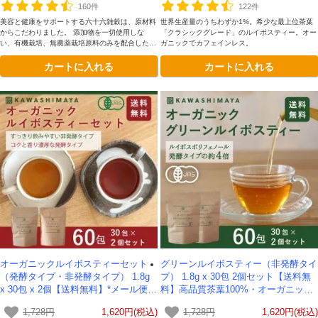
160件
122件
美容と健康をサポートする六十六雑穀は、原材料
世界生産量のうちわずか1%。希少な最上位茶葉
からこだわりました。 添加物を一切使用しな
「クラシックグレード」のルイボスティー。オー
い、有機栽培、無農薬栽培原料のみを配合した安
ガニックでカフェインレス。
心安全な雑穀です。
カートに入れる
カートに入れる
オーガニックルイボスティーセット
グリーンルイボスティー（非発酵タイ
（発酵タイプ・非発酵タイプ） 1.8g
プ） 1.8g x 30包 2個セット【送料無
x 30包 x 2個【送料無料】*メール便で
料】高品質茶葉100%・オーガニッ
の発送*
ク・ノンカフェイン *メール便での発
1,728円
1,620円(税込)
1,728円
1,620円(税込)
送*