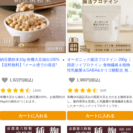
納豆菌粉末10g-有機大豆抽出100%
オーガニック腸活プロテイン 280g ｜
【送料無料】*メール便での発送*
国産ソイプロテイン 食物繊維＆植物
性乳酸菌＆GABA&オリゴ糖配合 無添
加・砂糖不使用 人工甘味料不使用 -か
1,922円(税込)
1,980円(税込)
わしま屋- 【送料無料】*メール便での
発送*
140件
34件
有機大豆から抽出した納豆菌100%。お徳用約10
有機JAS認証済みの国産大豆をそのまま微粉末化
0kg分の納豆がつくれます。
し、腸内環境を意識した乳酸菌や食物繊維を配合
したオーガニックソイプロテインです。
カートに入れる
カートに入れる