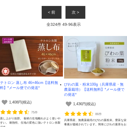
< 前
次 >
全
324
件
49
-
96
表示
テトロン 蒸し布 46×46cm【送料無
びわの葉・粉末100g（兵庫県産・無
料】*メール便での発送*
農薬栽培）【送料無料】*メール便で
の発送*
1,408円(税込)
1,436円(税込)
75件
86件
蒸し上がり抜群。 食材の生地離れがよく使いや
兵庫県産、無農薬栽培のびわの葉粉末。豊富な栄
すい。 耐熱性、生地の変色に強いテトロン糸製
養素が凝縮されています。簡単にびわの葉茶をお
です。