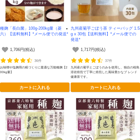
種麹「長白菌」100g-200kg量（菱
九州産菊芋ごぼう茶 ティーバッグ 1.5
六）【送料無料】*メール便での発送*
g x 30包【送料無料】*メール便での
発送*
1,706円(税込)
1,717円(税込)
36件
37件
お味噌や塩麹用の糀づくりに最適な万能種麹【2
九州産の菊芋とごぼうのみを使用し、独自の桜島
00kg量】
溶岩焙煎で丁寧に焙煎した風味豊かなブ レンド
健康茶です。
カートに入れる
カートに入れる