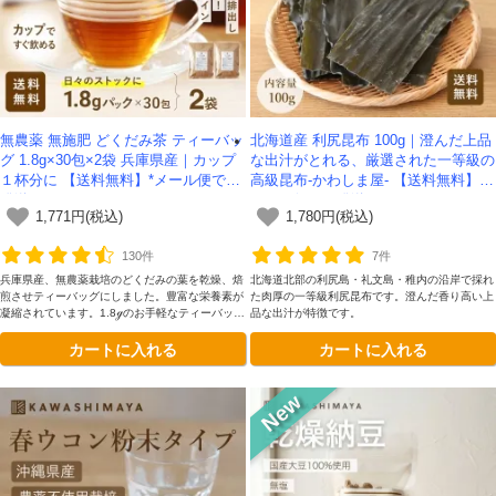
無農薬 無施肥 どくだみ茶 ティーバッ
北海道産 利尻昆布 100g｜澄んだ上品
グ 1.8g×30包×2袋 兵庫県産｜カップ
な出汁がとれる、厳選された一等級の
１杯分に 【送料無料】*メール便での
高級昆布-かわしま屋- 【送料無料】*
発送*
メール便での発送*
1,771円(税込)
1,780円(税込)
130件
7件
兵庫県産、無農薬栽培のどくだみの葉を乾燥、焙
北海道北部の利尻島・礼文島・稚内の沿岸で採れ
煎させティーバッグにしました。豊富な栄養素が
た肉厚の一等級利尻昆布です。澄んだ香り高い上
凝縮されています。1.8ℊのお手軽なティーバッグ
品な出汁が特徴です。
タイプをぜひお試しください。安心安全なフレッ
カートに入れる
カートに入れる
シュファーム奥本のどくだみ100％使用。