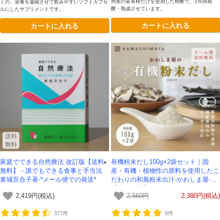
州産の富有柿だけを使用した柿酢で、1年間発
くの、栄養を凝縮させて飲みやすいソフトカプセ
酵・熟成させています。
ルにしたサプリメントです。
カートに入れる
カートに入れる
家庭でできる自然療法 改訂版【送料
有機粉末だし100g×2袋セット｜国
無料】－誰でもできる食事と手当法
産・有機・植物性の原料を使用したこ
東城百合子著-*メール便での発送*
だわりの和風粉末出汁-かわしま屋-
【送料無料】*メール便での発送*
2,419円(税込)
2,560円
2,380円(税込)
377件
6件