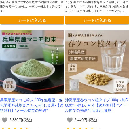
あらゆる病気に対する自然療法の情報が満載。健
こだわりの国産有機素材を贅沢に使用した出汁で
康的な毎日のために、一家に一冊あると安心で
す。酵母エキスに頼らず、素材が持つ自然な旨味
す。
をじっくりと引き出しました。ビーガンの方にも
安心してお使いいただけ、腸活を意識する方にも
カートに入れる
カートに入れる
おすすめ。毎日の食卓をやさしく支える、体に嬉
しい一品です。
兵庫県産マコモ粉末 100g 無農薬・無
沖縄県産春ウコン粒タイプ100g（約5
化学肥料栽培まこも -かわしま屋-【送
00粒）-約1ヶ月分【送料無料】*メー
料無料】*メール便での発送*
ル便での発送*｜かわしま屋
2,380円(税込)
2,449円(税込)