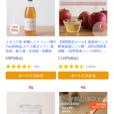
イタリア産 有機にごり リンゴ酢5
【期間限定セール】国産純リンゴ
71ml(580g) ガラス瓶タイプ｜ 無
酢無濾過にごり酢・180日間静置
添加・無ろ過・非加熱・発酵助剤
発酵 （長野県産リンゴ100%）-1
不使用のアップルサイダービネガ
000ml-かわしま屋-
528円(税込)
2,119円(税込)
ー -かわしま屋-
78件
2,850件
カートに入れる
カートに入れる
3位
4位