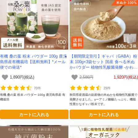
有機 桑の葉 粉末 パウダー 100g 鹿児
【期間限定割引】ギャバ（GABA）粉
島県産有機栽培【送料無料】*メール
末 100g×3袋セット 国産 食べる米ぬ
便での発送*
かパウダー 植物性乳酸菌発酵 -かわし
ま屋- 【送料無料】*メール便での発送
1,890円(税込)
2,586円
1,920円(税込)
*テレビで紹介
70件
29件
有機 桑の葉 粉末 パウダー 100g 鹿児島県産 有
秋田県産酒蔵の副産物の米ぬかを植物性乳酸菌で
機栽培
発酵させました。γーアミノ酪酸たっぷり。機能
性豊かなギャバ粉末です。
カートに入れる
カートに入れる