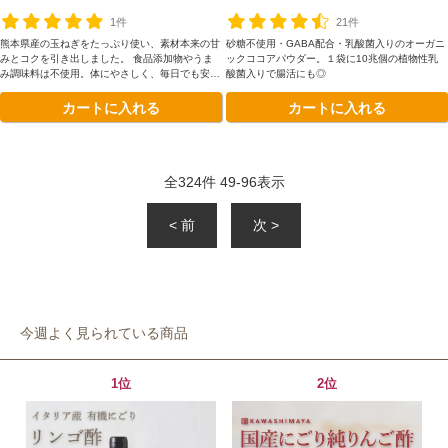
の発送*
1件
21件
熊本県産の玉ねぎをたっぷり使い、素材本来の甘
砂糖不使用・GABA配合・乳酸菌入りのオーガニ
みとコクを引き出しました。 食品添加物やうま
ックココアパウダー。１袋に10兆個の植物性乳
み調味料は不使用。体にやさしく、毎日でも安心
酸菌入りで腸活にも◎
して味わえる具だくさんスープです。
カートに入れる
カートに入れる
全
324
件
49
-
96
表示
< 前
次 >
今週よく見られている商品
1位
2位