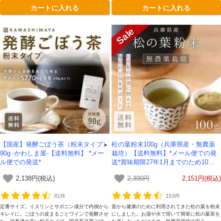
カートに入れる
カートに入れる
【国産】発酵ごぼう茶（粉末タイプ）
松の葉粉末100g（兵庫県産・無農薬
90g -かわしま屋-【送料無料】 *メー
栽培）【送料無料】*メール便での発
ル便での発送*
送*賞味期限27年1月までのため10％O
FF
2,138円(税込)
2,390円
2,151円(税込)
81件
153件
定番サイズ。イヌリンとサポニン成分で内側から
昔から健康のために利用されてきた松の葉を粉末
キレイに。ごぼうの皮まるごとワインで発酵させ
にしました。お湯や水で溶いて簡単に松の葉茶を