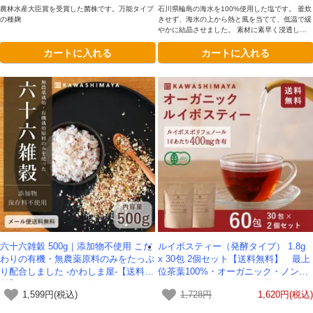
農林水産大臣賞を受賞した菌株です。万能タイプ
石川県輪島の海水を100%使用した塩です。 釜炊
の種麹
きせず、海水の上から熱と風を当てて、低温で緩
やかに結晶させました。 素材に素早く浸透し
て、発酵を促し、うま味が生まれます。
カートに入れる
カートに入れる
六十六雑穀 500g｜添加物不使用 こだ
ルイボスティー（発酵タイプ） 1.8g
わりの有機・無農薬原料のみをたっぷ
x 30包 2個セット【送料無料】 最上
り配合しました -かわしま屋-【送料無
位茶葉100%・オーガニック・ノンカ
料】*メール便での発送*
フェイン *メール便での発送*
1,599円(税込)
1,728円
1,620円(税込)