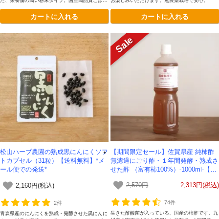
た、栄養価の高い粉末タイプ。国産高品質ごぼう
お楽しみいただけます。無農薬栽培で安心。
100%ですっきり飲みやすいノンカフェイン。
カートに入れる
カートに入れる
【期間限定セール】佐賀県産 純柿酢
松山ハーブ農園の熟成黒にんにくソフ
無濾過にごり酢・１年間発酵・熟成さ
トカプセル（31粒）【送料無料】*メ
せた酢 （富有柿100%）-1000ml-【送
ール便での発送*
料無料】
2,570円
2,313円(税込)
2,160円(税込)
74件
2件
生きた酢酸菌が入っている、国産の柿酢です。九
青森県産のにんにくを熟成・発酵させた黒にんに