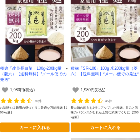
種麹「改良長白菌」100g-200kg量
種麹「SR-108」100g 米200kg量（菱
（菱六）【送料無料】*メール便での
六）【送料無料】*メール便での発送*
発送*
1,980円(税込)
1,980円(税込)
70件
45件
お味噌や塩麹用の糀づくりに最適な万能種麹【2
長白菌の菌力を2倍にアップした種麹。甘みと旨
00kg量】
味のバランスがとれた上質な米麹づくりに【200
kg量】
カートに入れる
カートに入れる