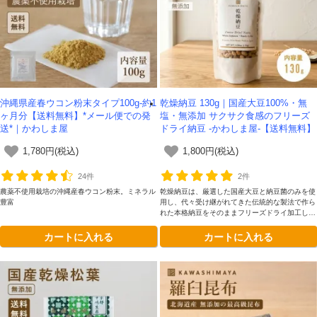
沖縄県産春ウコン粉末タイプ100g-約1
乾燥納豆 130g｜国産大豆100%・無
ヶ月分【送料無料】*メール便での発
塩・無添加 サクサク食感のフリーズ
送*｜かわしま屋
ドライ納豆 -かわしま屋-【送料無料】
1,780円(税込)
1,800円(税込)
24件
2件
会員登録ありがとうございます！
農薬不使用栽培の沖縄産春ウコン粉末。ミネラル
乾燥納豆は、厳選した国産大豆と納豆菌のみを使
豊富
用し、代々受け継がれてきた伝統的な製法で作ら
れた本格納豆をそのままフリーズドライ加工した
＼ ご登録の感謝を込めて ／
自然派食品です。
新規会員様限定
特典クーポン
カートに入れる
カートに入れる
新規会員様限定
300
今すぐ使える
円OFFクーポン
を
300
ご用意しました🎁
円OFF