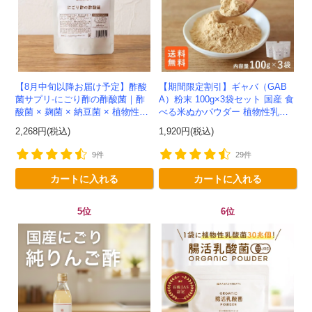
【8月中旬以降お届け予定】酢酸
【期間限定割引】ギャバ（GAB
菌サプリ-にごり酢の酢酸菌｜酢
A）粉末 100g×3袋セット 国産 食
酸菌 × 麹菌 × 納豆菌 × 植物性乳
べる米ぬかパウダー 植物性乳酸
酸菌20兆個を一粒に凝縮-かわし
菌発酵 -かわしま屋- 【送料無
2,268円(税込)
1,920円(税込)
ま屋-モニター追加20...
料】*メール便での発送...
9件
29件
カートに入れる
カートに入れる
5位
6位