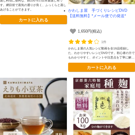
蒸し料理に便利な、綿100％の日本製蒸し布で
す。網目状で蒸気の通りが良く、ふっくらと蒸し
あげることができます。
かわしま屋 手づくりレシピDVD
【送料無料】*メール便での発送*
カートに入れる
1,650円(税込)
1件
かわしま屋の人気レシピ動画を全16品収録し
た、わかりやすいレシピDVDです。初心者の方で
もわかりやすく、ポイントや注意点を丁寧に解説
しています。
カートに入れる