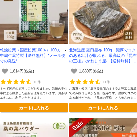
対象者：かわしま屋で初めてお買い物をされる方
利用条件：3,000円以上のお買い物でご利用いただけます
ご利用回数：お一人様1回限り
※他のクーポンとの併用はできません
乾燥松葉（国産松葉100％）100ｇ
北海道産 羅臼昆布 100g｜濃厚でコク
中嶋生薬特製【送料無料】*メール便
のある出汁が取れる、最高級の「昆布
クーポンのご利用方法はこちら >>
での発送*
の王様」-かわしま屋- 【送料無料】*
メール便での発送*
1,814円(税込)
1,880円(税込)
16件
11件
すべて国産の原料にこだわりました。熟練の手仕
北海道・知床半島国後島側のミネラル豊富な海域
事による徹底した品質管理を経ています。お茶や
でのみ採れる希少な羅臼昆布です。濃厚でコクの
エキスにご利用いただけます。
ある出汁がとれ、「昆布の王様」とも称されま
す。
カートに入れる
カートに入れる