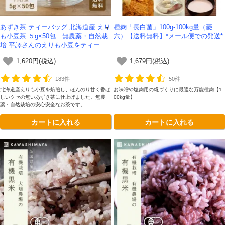
あずき茶 ティーバッグ 北海道産 えり
種麹「長白菌」100g-100kg量（菱
も小豆茶 ５g×50包｜無農薬・自然栽
六）【送料無料】*メール便での発送*
培 平譯さんのえりも小豆をティーバ
ッグに -かわしま屋- 【送料無料】*メ
1,620円(税込)
1,679円(税込)
ール便での発送*
183件
50件
北海道産えりも小豆を焙煎し、ほんのり甘く香ば
お味噌や塩麹用の糀づくりに最適な万能種麹【1
しいクセの無いあずき茶に仕上げました。無農
00kg量】
薬・自然栽培の安心安全なお茶です。
カートに入れる
カートに入れる