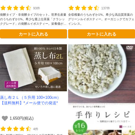
93件
137件
発酵タイプ・非発酵タイプのセット。世界生産量
全収穫量のうちわずか1%。希少な高品質茶葉の
のうちわずか1%。希少な最上位茶葉「クラシッ
グリーンルイボスティー。オーガニックでカフェ
クグレード」の発酵ルイボスティー。栄養価が高
インレス。
くすっきりした飲み心地の非発酵タイプのルイボ
カートに入れる
カートに入れる
スティーのセットです。
蒸し布２Ｌ（５升用 100×100cm）
【送料無料】*メール便での発送*
1,650円(税込)
4件