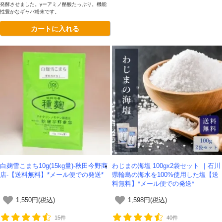
発酵させました。γーアミノ酪酸たっぷり。機能
性豊かなギャバ粉末です。
カートに入れる
白麹雪こまち10g(15kg量)-秋田今野商
わじまの海塩 100gx2袋セット ｜石川
店-【送料無料】*メール便での発送*
県輪島の海水を100%使用した塩【送
料無料】*メール便での発送*
1,550円(税込)
1,598円(税込)
15件
40件