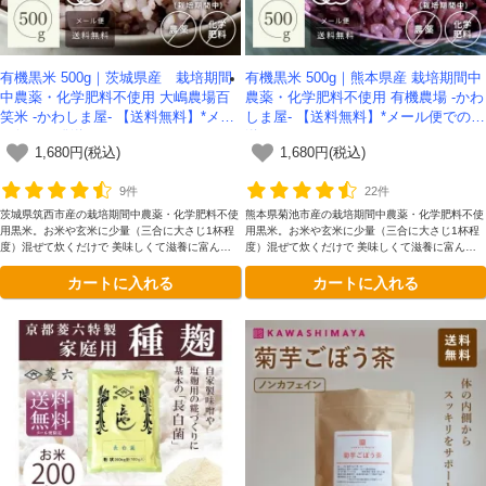
有機黒米 500g｜茨城県産 栽培期間
有機黒米 500g｜熊本県産 栽培期間中
中農薬・化学肥料不使用 大嶋農場百
農薬・化学肥料不使用 有機農場 -かわ
笑米 -かわしま屋- 【送料無料】*メー
しま屋- 【送料無料】*メール便での発
ル便での発送*
送*
1,680円(税込)
1,680円(税込)
9件
22件
茨城県筑西市産の栽培期間中農薬・化学肥料不使
熊本県菊池市産の栽培期間中農薬・化学肥料不使
用黒米。お米や玄米に少量（三合に大さじ1杯程
用黒米。お米や玄米に少量（三合に大さじ1杯程
度）混ぜて炊くだけで 美味しくて滋養に富んだ
度）混ぜて炊くだけで 美味しくて滋養に富んだ
ご飯が出来上がります
ご飯が出来上がります
カートに入れる
カートに入れる