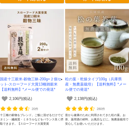
りを楽しみたい方におすすめです。
国産十三穀米-穀物三昧-200g×２個セ
松の葉・乾燥タイプ100g（兵庫県
ット-スローフード大賞13種雑穀米
産・無農薬栽培）【送料無料】*メー
【送料無料】*メール便での発送*
ル便での発送*
2,106円(税込)
2,138円(税込)
20件
280件
十三種の穀物をブレンド。ご飯に混ぜるだけでビ
昔から健康のために利用されてきた松の葉。お
タミン・繊維質・ミネラルなどをバランス良く摂
茶、薬用酒の材料、お風呂などに。無農薬栽培で
取できます。【スローフード大賞受賞
安心してお使いいただけます。