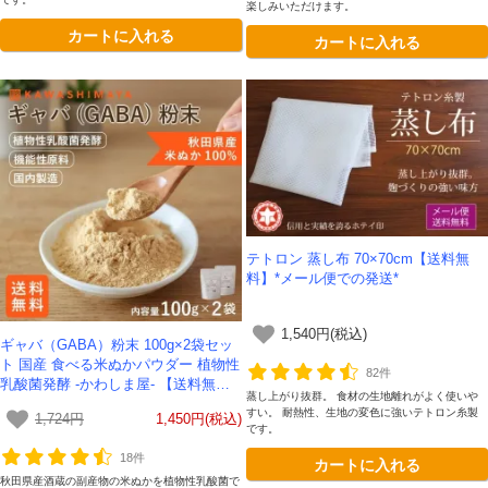
楽しみいただけます。
カートに入れる
カートに入れる
テトロン 蒸し布 70×70cm【送料無
料】*メール便での発送*
1,540円(税込)
ギャバ（GABA）粉末 100g×2袋セッ
ト 国産 食べる米ぬかパウダー 植物性
82件
乳酸菌発酵 -かわしま屋- 【送料無
蒸し上がり抜群。 食材の生地離れがよく使いや
料】*メール便での発送*テレビで紹介
すい。 耐熱性、生地の変色に強いテトロン糸製
1,724円
1,450円(税込)
です。
18件
カートに入れる
秋田県産酒蔵の副産物の米ぬかを植物性乳酸菌で