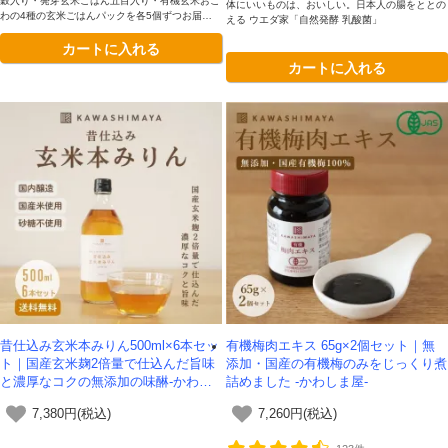
穀入り・発芽玄米ごはん五目入り・有機玄米おこ
体にいいものは、おいしい。日本人の腸をととの
わの4種の玄米ごはんパックを各5個ずつお届
える ウエダ家「自然発酵 乳酸菌」
け。圧力鍋でもちもちに炊き上げ、電子レンジで
カートに入れる
手軽に楽しめます。
カートに入れる
昔仕込み玄米本みりん500ml×6本セッ
有機梅肉エキス 65g×2個セット｜無
ト｜国産玄米麹2倍量で仕込んだ旨味
添加・国産の有機梅のみをじっくり煮
と濃厚なコクの無添加の味醂-かわし
詰めました -かわしま屋-
ま屋-【送料無料】
7,380円(税込)
7,260円(税込)