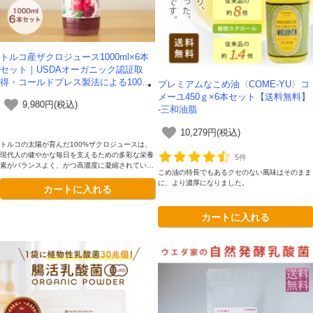
トルコ産ザクロジュース1000ml×6本
セット｜USDAオーガニック認証取
得・コールドプレス製法による100%
プレミアムなこめ油〈COME-YU〉コ
ザクロジュース【送料無料】
メーユ450ｇ×6本セット【送料無料】
9,980円(税込)
-三和油脂
10,279円(税込)
トルコの太陽が育んだ100%ザクロジュースは、
現代人の健やかな毎日を支えるための多彩な栄養
5件
素がバランスよく、かつ高濃度に凝縮されていま
こめ油の特長でもあるクセのない風味はそのまま
す。「最近、リズムが乱れがち」、「なんとなく
に、より濃厚になりました。
カートに入れる
スッキリしない…」といった年齢とともに感じる
変化や、忙しい日々のなか、 「健康のために、
良いものを取り入れたい」とコンディションを整
カートに入れる
えたい方へおすすめです。