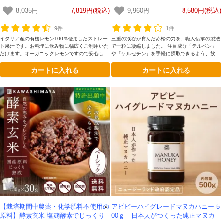
【送料無料】*メール便での発送*
8,035円
7,819円(税込)
9,960円
8,580円(税込)
9件
1件
イタリア産の有機レモン100％使用したストレー
三重の渓谷が育んだ赤松の力を、職人伝承の製法
ト果汁です。お料理に飲み物に幅広くご利用いた
で一粒に凝縮しました。 注目成分「テルペン」
だけます。オーガニックレモンですので安心して
や「ケルセチン」を手軽に摂取できるよう、飲み
お召し上がりいただけます。
やすさにこだわったソフトカプセルを採用。1袋
カートに入れる
カートに入れる
240粒入り（約1ヶ月分）で、毎日のセルフケア
に最適です。
【栽培期間中農薬・化学肥料不使用の
アピビーハイグレードマヌカハニー 5
原料】酵素玄米 塩麹酵素でじっくり
00ｇ 日本人がつくった純正マヌカ