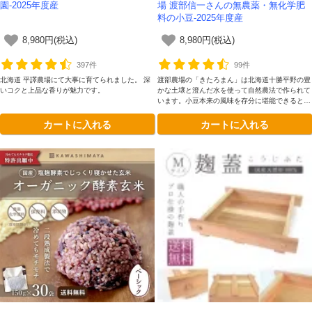
園-2025年度産
場 渡部信一さんの無農薬・無化学肥
料の小豆-2025年度産
8,980円(税込)
8,980円(税込)
397件
99件
北海道 平譯農場にて大事に育てられました。 深
渡部農場の「きたろまん」は北海道十勝平野の豊
いコクと上品な香りが魅力です。
かな土壌と澄んだ水を使って自然農法で作られて
います。小豆本来の風味を存分に堪能できるとて
も豊かな味わいが魅力です。
カートに入れる
カートに入れる