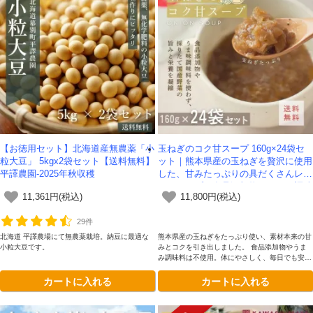
【お徳用セット】北海道産無農薬「小
玉ねぎのコク甘スープ 160g×24袋セ
粒大豆」 5kgx2袋セット【送料無料】
ット｜熊本県産の玉ねぎを贅沢に使用
平譯農園-2025年秋収穫
した、甘みたっぷりの具だくさんレト
ルトスープ｜食品添加物やうまみ調味
11,361円(税込)
11,800円(税込)
料など不使用【送料無料】
29件
北海道 平譯農場にて無農薬栽培。納豆に最適な
熊本県産の玉ねぎをたっぷり使い、素材本来の甘
小粒大豆です。
みとコクを引き出しました。 食品添加物やうま
み調味料は不使用。体にやさしく、毎日でも安心
して味わえる具だくさんスープです。
カートに入れる
カートに入れる