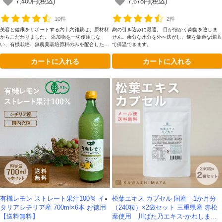
7,400円(税込)
7,678円(税込)
10件
2件
美容と健康をサポートする六十六雑穀は、原材料
麹の引き込みに最適。 目が細かく麹菌を逃しま
からこだわりました。 添加物を一切使用しな
せん。余分な水分を外へ逃がし、麹を最適な環境
い、有機栽培、無農薬栽培原料のみを配合した安
で保温できます。
心安全な雑穀です。
カートに入れる
カートに入れる
有機レモン ストレート果汁100％ イ
松葉エキス カプセル 国産｜1か月分
タリアシチリア産 700ml×6本 お徳用
（240粒）×2袋セット 三重県産 赤松
【送料無料】
葉使用 川ばた乃エキス-かわしま屋-