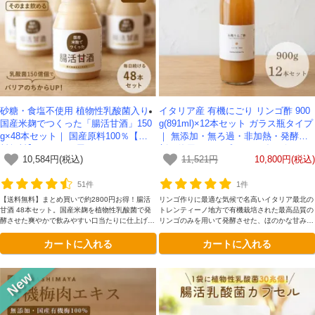
対象者：かわしま屋で初めてお買い物をされる方
利用条件：3,000円以上のお買い物でご利用いただけます
ご利用回数：お一人様1回限り
※他のクーポンとの併用はできません
砂糖・食塩不使用 植物性乳酸菌入り
イタリア産 有機にごり リンゴ酢 900
国産米麹でつくった「腸活甘酒」150
g(891ml)×12本セット ガラス瓶タイプ
クーポンのご利用方法はこちら >>
g×48本セット｜ 国産原料100％【送
｜ 無添加・無ろ過・非加熱・発酵助
料無料】-かわしま屋-
剤不使用のアップルサイダービネガー
10,584円(税込)
11,521円
10,800円(税込)
-かわしま屋- 【送料無料】
51件
1件
【送料無料】まとめ買いで約2800円お得！腸活
リンゴ作りに最適な気候で名高いイタリア最北の
甘酒 48本セット。国産米麹を植物性乳酸菌で発
トレンティーノ地方で有機栽培された最高品質の
酵させた爽やかで飲みやすい口当たりに仕上げま
リンゴのみを用いて発酵させた、ほのかな甘みと
した。希釈せず飲めるストレートタイプ。
まろやかな深みが理想的です。添加物を一切加え
カートに入れる
カートに入れる
ていない、本物のリンゴ酢をガラス瓶容器にてお
楽しみください。