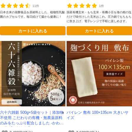
11件
1件
日本古来の発酵食品を原材料とした、植物性乳酸
国産有機玄米・もち玄米・有機小豆を海の精の塩
菌のカプセルです。毎日続けて腸から健康に！
だけで味付けした玄米おこわ。圧力鍋でもちもち
に炊き上げ、電子レンジで手軽に楽しめます。
カートに入れる
カートに入れる
六十六雑穀 500g×5袋セット｜添加物
パイレン 敷布 100×135cm 大きいサ
不使用 こだわりの有機・無農薬原料
イズ
のみをたっぷり配合しました -かわし
ま屋-【送料無料】