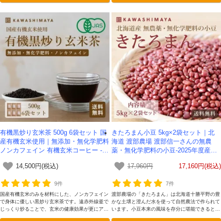
有機黒炒り玄米茶 500g 6袋セット 国
きたろまん小豆 5kg×2袋セット｜北
産有機玄米使用｜無添加・無化学肥料
海道 渡部農場 渡部信一さんの無農
ノンカフェイン 有機玄米コーヒー -か
薬・無化学肥料の小豆-2025年度産
わしま屋- 【送料無料】
【送料無料】
14,500円(税込)
17,960円
17,160円(税込)
9件
7件
国産有機玄米のみを材料にした、ノンカフェイン
渡部農場の「きたろまん」は北海道十勝平野の豊
で身体に優しい黒炒り玄米茶です。遠赤外線釜で
かな土壌と澄んだ水を使って自然農法で作られて
じっくり炒ることで、玄米の健康効果が更にアッ
います。小豆本来の風味を存分に堪能できるとて
プしました。
も豊かな味わいが魅力です。