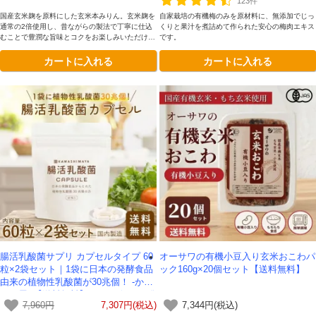
123件
国産玄米麹を原料にした玄米本みりん。玄米麹を
自家栽培の有機梅のみを原材料に、無添加でじっ
通常の2倍使用し、昔ながらの製法で丁寧に仕込
くりと果汁を煮詰めて作られた安心の梅肉エキス
むことで豊潤な旨味とコクをお楽しみいただけま
です。
す。様々なジャンルのお料理にお使いいただけま
カートに入れる
カートに入れる
す。
腸活乳酸菌サプリ カプセルタイプ 60
オーサワの有機小豆入り玄米おこわパ
粒×2袋セット｜1袋に日本の発酵食品
ック160g×20個セット【送料無料】
由来の植物性乳酸菌が30兆個！ -かわ
しま屋- 【送料無料】*メール便での発
7,960円
7,307円(税込)
7,344円(税込)
送*