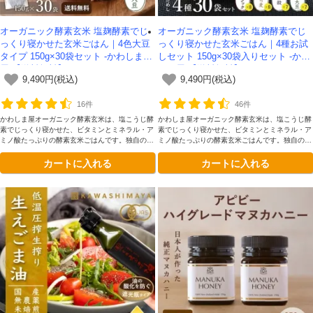
オーガニック酵素玄米 塩麹酵素でじ
オーガニック酵素玄米 塩麹酵素でじ
っくり寝かせた玄米ごはん｜4色大豆
っくり寝かせた玄米ごはん｜4種お試
タイプ 150g×30袋セット -かわしま
しセット 150g×30袋入りセット -かわ
屋-【送料無料】
しま屋-【送料無料】
9,490円(税込)
9,490円(税込)
16件
46件
かわしま屋オーガニック酵素玄米は、塩こうじ酵
かわしま屋オーガニック酵素玄米は、塩こうじ酵
素でじっくり寝かせた、ビタミンとミネラル・ア
素でじっくり寝かせた、ビタミンとミネラル・ア
ミノ酸たっぷりの酵素玄米ごはんです。独自の二
ミノ酸たっぷりの酵素玄米ごはんです。独自の二
段熟成製法によってさらに美味しくなりました。
段熟成製法によってさらに美味しくなりました。
カートに入れる
カートに入れる
4種類の大豆入りです
ベーシック×8袋、もち麦タイプ×8袋、雑穀タイ
プ×7袋、4色大豆×7袋、30袋入りです。