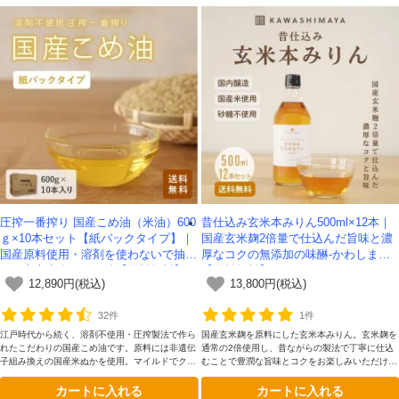
圧搾一番搾り 国産こめ油（米油）600
昔仕込み玄米本みりん500ml×12本｜
ｇ×10本セット【紙パックタイプ】｜
国産玄米麹2倍量で仕込んだ旨味と濃
国産原料使用・溶剤を使わないで抽出
厚なコクの無添加の味醂-かわしま屋-
した安心安全なこめ油【送料無料】
【送料無料】
12,890円(税込)
13,800円(税込)
32件
1件
江戸時代から続く、溶剤不使用・圧搾製法で作ら
国産玄米麹を原料にした玄米本みりん。玄米麹を
れたこだわりの国産こめ油です。原料には非遺伝
通常の2倍使用し、昔ながらの製法で丁寧に仕込
子組み換えの国産米ぬかを使用。マイルドでクセ
むことで豊潤な旨味とコクをお楽しみいただけま
がなく、素材の味を生かしたお料理に最適の油で
す。様々なジャンルのお料理にお使いいただけま
カートに入れる
カートに入れる
す。
す。