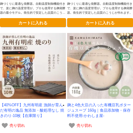
麹づくりに最適な発酵器。自動温度制御機能付き
麹づくりに最適な発酵器。自動温度制御機能付き
で、楽に麹の温度管理が。プロも使用する麹発酵
で、楽に麹の温度管理が。プロも使用する麹発酵
器の最小モデル。衛生的で安定した品質のこうじ
器。衛生的で安定した品質のこうじが作れます。
が作れます。
カートに入れる
カートに入れる
【40%OFF】九州有明産 漁師が育ん
麹と4色大豆の入った有機豆乳ポター
だ有明の逸品 無添加・酸処理なし 焼
ジュスープ 160g｜食品添加物・保存
きのり-10枚【在庫限り】
料不使用-かわしま屋-
売り切れ
売り切れ