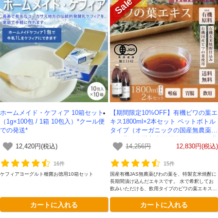
ホームメイド・ケフィア 10箱セット
【期間限定10%OFF】有機ビワの葉エ
（1g×100包 / 1箱 10包入）*クール便
キス1800ml×2本セット ペットボトル
での発送*
タイプ（オーガニックの国産無農薬ビ
ワの葉と有機玄米焼酎使用のびわの葉
12,420円(税込)
14,256円
12,830円(税込)
エキス）-かわしま屋-【送料無料】
16件
15件
ケフィアヨーグルト種菌お徳用10箱セット
国産有機JAS無農薬びわの葉を、特製玄米焼酎に
長期間漬け込んだエキスです。 水で希釈してお
飲みいただける、飲用タイプのビワの葉エキスで
す。
カートに入れる
カートに入れる