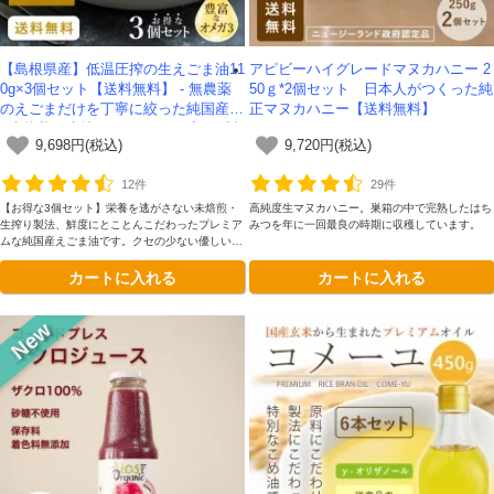
【島根県産】低温圧搾の生えごま油11
アピビーハイグレードマヌカハニー 2
0g×3個セット【送料無料】 - 無農薬
50ｇ*2個セット 日本人がつくった純
のえごまだけを丁寧に絞った純国産油
正マヌカハニー【送料無料】
- 未焙煎・生搾り・コールドプレス製
9,698円(税込)
9,720円(税込)
法｜有機JAS認定
12件
29件
【お得な3個セット】栄養を逃がさない未焙煎・
高純度生マヌカハニー。巣箱の中で完熟したはち
生搾り製法、鮮度にとことんこだわったプレミア
みつを年に一回最良の時期に収穫しています。
ムな純国産えごま油です。クセの少ない優しい風
味。数量限定・送料無料！
カートに入れる
カートに入れる