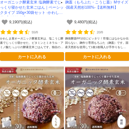
オーガニック酵素玄米 塩麹酵素でじ
麹蓋（もろぶた・こうじ蓋）Mサイズ
っくり寝かせた玄米ごはん｜ベーシッ
-国産天然杉100%-【送料無料】
クタイプ 150g×30袋セット -かわしま
屋-【送料無料】
9,190円(税込)
9,480円(税込)
55件
20件
かわしま屋オーガニック酵素玄米は、塩こうじ酵
麹発酵器PF102にピッタリ！市場にはなかなか出
素でじっくり寝かせた、ビタミンとミネラル・ア
回らない、麹作り専用もろぶた（麹蓋）です。国
ミノ酸たっぷりの酵素玄米ごはんです。独自の二
産天然杉を使用して1枚1枚職人が手作りをして
段熟成製法によってさらに美味しくなりました。
います。
カートに入れる
カートに入れる