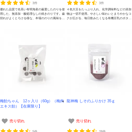
3件
3件
優れた品質で名高い有明海産の厳選したのりを使
４色大豆をたっぷり入れ、化学調味料などの添加
用した、無添加・酸処理なしの焼きのりです。歯
物は一切不使用。やさしい味わいとまろやかなコ
切れがよくとろける様な、本場ののりの風味をお
クが広がる、毎日飲みたくなる有機豆乳のポター
楽しみください。
ジュスープです。
梅飴ちゃん 12ヶ入り（60g）（梅肉
龍神梅 しそのふりかけ 35ｇ
エキス飴）【在庫限り】
売り切れ
売り切れ
5件
28件