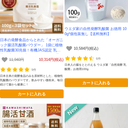
ウエダ家の自然発酵乳酸菌 お徳用 10
0g*個包装無し【送料無料】
日本の発酵食品からとれた「オーガニ
ック腸活乳酸菌パウダー」 1袋に植物
10,584円(税込)
性乳酸菌30兆個！有機JAS認定 乳酸
菌 粉末100g×3袋セット-かわしま屋-
6件
11,940円
10,314円(税込)
【送料無料】 *メール便での発送*
日本人の腸をととのえる ウエダ家「自然発酵 乳
酸菌」お徳用100g
9件
日本古来の発酵食品のみを原材料とした、植物性
会員登録ありがとうございます！
乳酸菌のパウダーです。飲みやすい微粉末。毎日
カートに入れる
続けて腸から健康に！
＼ ご登録の感謝を込めて ／
カートに入れる
新規会員様限定
特典クーポン
新規会員様限定
300
今すぐ使える
円OFFクーポン
を
300
ご用意しました🎁
円OFF