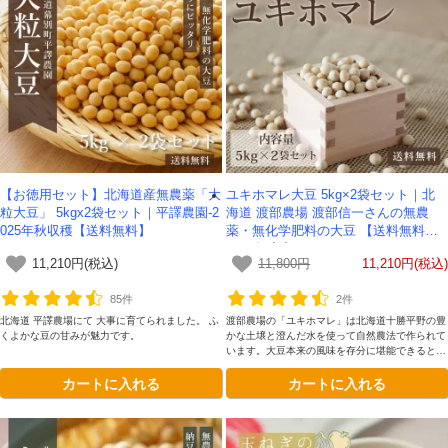
【お徳用セット】北海道産無農薬「大
ユキホマレ大豆 5kg×2袋セット｜北
粒大豆」 5kgx2袋セット｜平譯農園-2
海道 渡部農場 渡部信一さんの無農
025年秋収穫【送料無料】
薬・無化学肥料の大豆 【送料無料】-
2025年度産
11,210円(税込)
11,800円
11,210円(税込)
85件
2件
北海道 平譯農場にて 大事に育てられました。 ふ
渡部農場の「ユキホマレ」は北海道十勝平野の豊
くよかな豆の甘みが魅力です。
かな土壌と澄んだ水を使って自然農法で作られて
います。大豆本来の風味を存分に堪能できるとて
も豊かな味わいが魅力です。
カートに入れる
カートに入れる