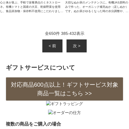
心と体が喜ぶ、手軽で栄養満点のミネストロー
大切なぬか床のメンテナンスに。有機JAS原料の
ネ。有機トマトと国産の大豆、乾燥野菜を使用
みで作った、オーガニック補充ぬか（足しぬか）
し、食品添加物・保存料不使用にこだわりまし
です。ぬか床がゆるくなった時の水分調整や、風
た。味噌や米麹のコクで満足感のある味わいで
味のサポートにさっとお使いいただけます。化学
す。温めるだけで、忙しい日の食卓を豊かにしま
調味料・添加物不使用。手軽に美味しく、ぬか床
す。
生活を続けたいあなたへお届けします。
全
650
件
385
-
432
表示
< 前
次 >
ギフトサービスについて
対応商品600点以上！ギフトサービス対象
商品一覧はこちら >>
複数の商品をご購入の場合