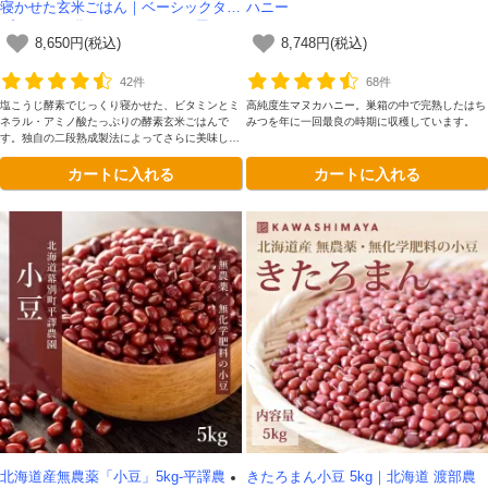
寝かせた玄米ごはん｜ベーシックタイ
ハニー
プ 150g×30袋セット -かわしま屋-
8,650円(税込)
8,748円(税込)
【送料無料】
42件
68件
塩こうじ酵素でじっくり寝かせた、ビタミンとミ
高純度生マヌカハニー。巣箱の中で完熟したはち
ネラル・アミノ酸たっぷりの酵素玄米ごはんで
みつを年に一回最良の時期に収穫しています。
す。独自の二段熟成製法によってさらに美味しく
なりました。常温で30か月以上保管可能。グル
カートに入れる
カートに入れる
テンフリー認証取得。
北海道産無農薬「小豆」5kg-平譯農
きたろまん小豆 5kg｜北海道 渡部農