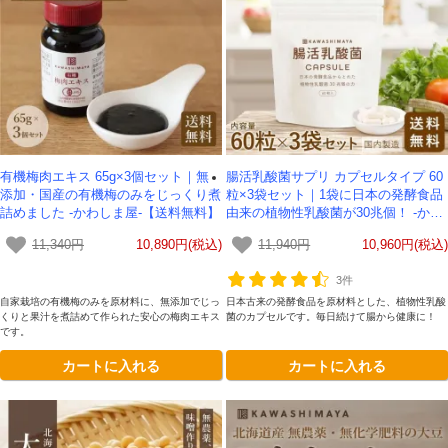
有機梅肉エキス 65g×3個セット｜無
腸活乳酸菌サプリ カプセルタイプ 60
添加・国産の有機梅のみをじっくり煮
粒×3袋セット｜1袋に日本の発酵食品
詰めました -かわしま屋-【送料無料】
由来の植物性乳酸菌が30兆個！ -かわ
しま屋- 【送料無料】*メール便での発
11,340円
10,890円(税込)
11,940円
10,960円(税込)
送*
3件
自家栽培の有機梅のみを原材料に、無添加でじっ
日本古来の発酵食品を原材料とした、植物性乳酸
くりと果汁を煮詰めて作られた安心の梅肉エキス
菌のカプセルです。毎日続けて腸から健康に！
です。
カートに入れる
カートに入れる