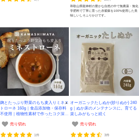
和歌山県龍神村の豊かな自然の中で無農薬・無化
学肥料で丁寧に育った赤紫蘇を100%使用した美
味しいしそふりかけです。
麹とたっぷり野菜のもち麦入りミネス
オーガニックたしぬか(炒りぬか) 240
トローネ 160g｜食品添加物・保存料
g｜ぬか床のメンテナンスに。育てる
不使用｜植物性素材で作ったコク深い
楽しみがもっと続く
ミネストローネ-かわしま屋-
売り切れ
売り切れ
1件
3件