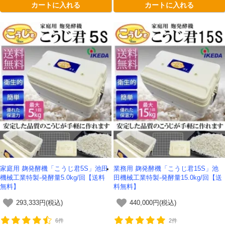
カートに入れる
カートに入れる
家庭用 麹発酵機「こうじ君5S」池田
業務用 麹発酵機「こうじ君15S」池
機械工業特製-発酵量5.0kg/回【送料
田機械工業特製-発酵量15.0kg/回【送
無料】
料無料】
293,333円(税込)
440,000円(税込)
6件
2件