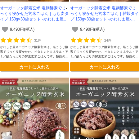
オーガニック酵素玄米 塩麹酵素でじ
オーガニック酵素玄米 塩麹酵素でじ
っくり寝かせた玄米ごはん｜もち麦タ
っくり寝かせた玄米ごはん｜雑穀タイ
イプ 150g×30袋セット -かわしま屋-
プ 150g×30袋セット -かわしま屋-
【送料無料】
【送料無料】
9,490円(税込)
9,490円(税込)
31件
24件
かわしま屋オーガニック酵素玄米は、塩こうじ酵
かわしま屋オーガニック酵素玄米は、塩こうじ酵
素でじっくり寝かせた、ビタミンとミネラル・ア
素でじっくり寝かせた、ビタミンとミネラル・ア
ミノ酸たっぷりの酵素玄米ごはんです。独自の二
ミノ酸たっぷりの酵素玄米ごはんです。独自の二
段熟成製法によってさらに美味しくなりました。
段熟成製法によってさらに美味しくなりました。
カートに入れる
カートに入れる
もち麦入りです
雑穀入りです