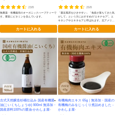
23件
25件
無農薬・有機栽培のオーガニックハーブティーで
「最近風邪をひきやすい」「免疫が落ちてきた気
す。豊富にビタミンを含んでいます。
がして」という方におすすめの“エキナセア”。エ
キネシアやエキネセアと呼ばれます。北アメリカ
の先住民が薬草として使用していたのでインディ
カートに入れる
カートに入れる
アンのハーブとも呼ばれ古来から重宝されていま
す。
古式天然醸造杉桶仕込み 国産有機醤
有機梅肉エキス 65g｜無添加・国産の
油(こいくちしょうゆ) 900ml 無添加・
有機梅のみをじっくり煮詰めました -
国産原料100%の醤油-かわしま屋-
かわしま屋-