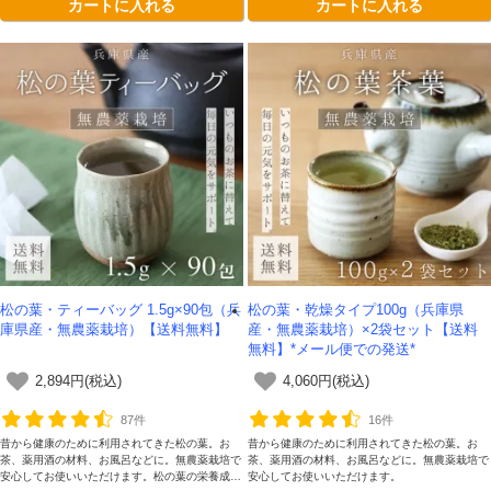
カートに入れる
カートに入れる
バッグです。
松の葉・ティーバッグ 1.5g×90包（兵
松の葉・乾燥タイプ100g（兵庫県
庫県産・無農薬栽培）【送料無料】
産・無農薬栽培）×2袋セット【送料
無料】*メール便での発送*
2,894円(税込)
4,060円(税込)
87件
16件
昔から健康のために利用されてきた松の葉。お
昔から健康のために利用されてきた松の葉。お
茶、薬用酒の材料、お風呂などに。無農薬栽培で
茶、薬用酒の材料、お風呂などに。無農薬栽培で
安心してお使いいただけます。松の葉の栄養成分
安心してお使いいただけます。