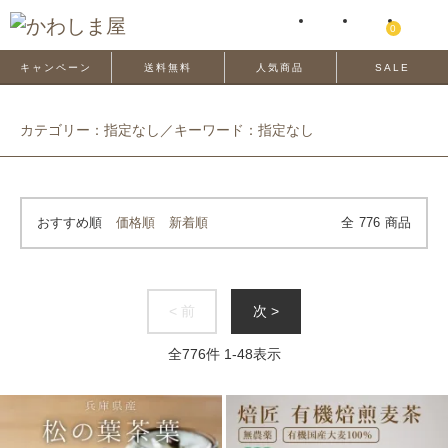
0
キャンペーン
送料無料
人気商品
SALE
カテゴリー：指定なし／キーワード：指定なし
おすすめ順
価格順
新着順
全
776
商品
< 前
次 >
全
776
件
1
-
48
表示