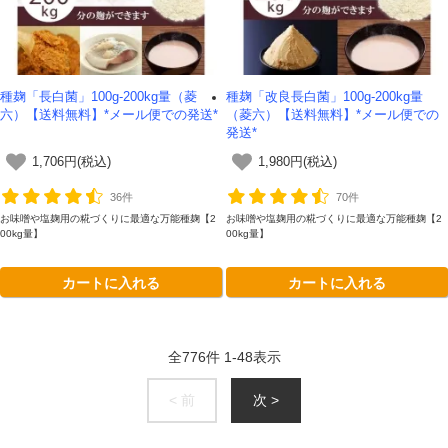
種麹「長白菌」100g-200kg量（菱
種麹「改良長白菌」100g-200kg量
六）【送料無料】*メール便での発送*
（菱六）【送料無料】*メール便での
発送*
1,706円(税込)
1,980円(税込)
36件
70件
お味噌や塩麹用の糀づくりに最適な万能種麹【2
お味噌や塩麹用の糀づくりに最適な万能種麹【2
00kg量】
00kg量】
カートに入れる
カートに入れる
全
776
件
1
-
48
表示
< 前
次 >