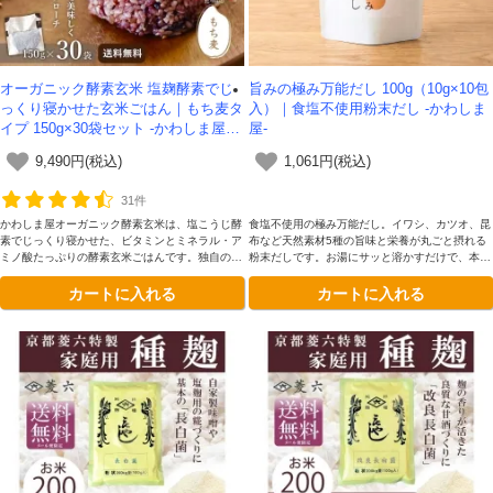
オーガニック酵素玄米 塩麹酵素でじ
旨みの極み万能だし 100g（10g×10包
っくり寝かせた玄米ごはん｜もち麦タ
入）｜食塩不使用粉末だし -かわしま
イプ 150g×30袋セット -かわしま屋-
屋-
【送料無料】
9,490円(税込)
1,061円(税込)
31件
かわしま屋オーガニック酵素玄米は、塩こうじ酵
食塩不使用の極み万能だし。イワシ、カツオ、昆
素でじっくり寝かせた、ビタミンとミネラル・ア
布など天然素材5種の旨味と栄養が丸ごと摂れる
ミノ酸たっぷりの酵素玄米ごはんです。独自の二
粉末だしです。お湯にサッと溶かすだけで、本格
段熟成製法によってさらに美味しくなりました。
出汁や栄養満点スープとして、健康をサポートし
カートに入れる
カートに入れる
もち麦入りです
ます。