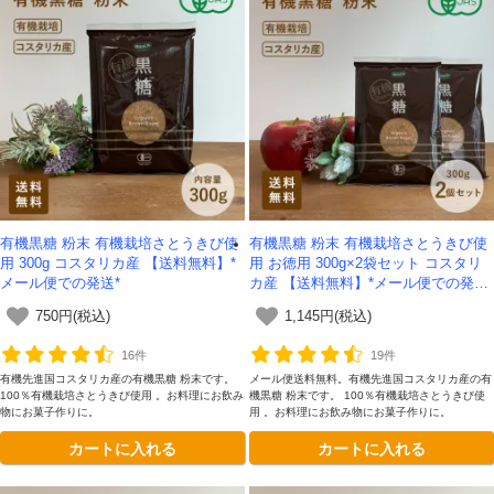
有機黒糖 粉末 有機栽培さとうきび使
有機黒糖 粉末 有機栽培さとうきび使
用 300g コスタリカ産 【送料無料】*
用 お徳用 300g×2袋セット コスタリ
メール便での発送*
カ産 【送料無料】*メール便での発送
*
750円(税込)
1,145円(税込)
16件
19件
有機先進国コスタリカ産の有機黒糖 粉末です。
メール便送料無料。有機先進国コスタリカ産の有
100％有機栽培さとうきび使用 。お料理にお飲み
機黒糖 粉末です。 100％有機栽培さとうきび使
物にお菓子作りに。
用 。お料理にお飲み物にお菓子作りに。
カートに入れる
カートに入れる