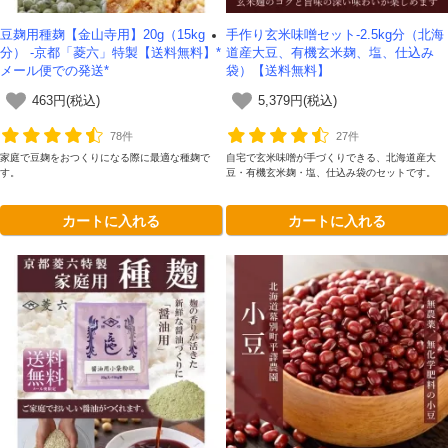
豆麹用種麹【金山寺用】20g（15kg
手作り玄米味噌セット-2.5kg分（北海
分） -京都「菱六」特製【送料無料】*
道産大豆、有機玄米麹、塩、仕込み
メール便での発送*
袋）【送料無料】
463円(税込)
5,379円(税込)
78件
27件
家庭で豆麹をおつくりになる際に最適な種麹で
自宅で玄米味噌が手づくりできる、北海道産大
す。
豆・有機玄米麹・塩、仕込み袋のセットです。
カートに入れる
カートに入れる