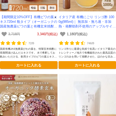
【期間限定10%OFF】有機ビワの葉エ
イタリア産 有機にごり リンゴ酢 100
キス720ml 瓶タイプ（オーガニックの
0g(985ml)｜ 無添加・無ろ過・非加
国産無農薬ビワの葉と有機玄米焼酎使
熱・発酵助剤不使用のアップルサイダ
用のびわの葉エキス）-かわしま屋-
ービネガー -かわしま屋-
3,718円
3,346円(税込)
1,180円(税込)
【送料無料】*期間限定送料無料
72件
746件
国産有機JAS無農薬びわの葉を、特製玄米焼酎に
リンゴ作りに最適な気候で名高いイタリア最北の
長期間漬け込んだエキスです。 水で希釈してお
トレンティーノ地方で有機栽培された最高品質の
飲みいただける、飲用タイプのビワの葉エキスで
リンゴのみを用いて発酵させた、ほのかな甘みと
す。
まろやかな深みが理想的です。添加物を一切加え
カートに入れる
カートに入れる
ていない、本物のリンゴ酢をお楽しみください。