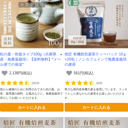
松の葉・乾燥タイプ100g（兵庫県
焙匠 有機焙煎麦茶ティーパック 10ｇ
産・無農薬栽培）【送料無料】*メー
×20包｜ノンカフェインで無農薬栽培
ル便での発送*
の麦茶
2,138円(税込)
561円(税込)
280件
49件
昔から健康のために利用されてきた松の葉。お
希少な国内産有機大麦を使用しています。スッキ
茶、薬用酒の材料、お風呂などに。無農薬栽培で
リとした昔ながらの麦茶をお楽しみいただけま
安心してお使いいただけます。
す。
カートに入れる
カートに入れる