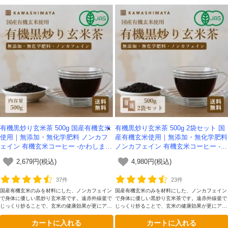
有機黒炒り玄米茶 500g 国産有機玄米
有機黒炒り玄米茶 500g 2袋セット 国
使用｜無添加・無化学肥料 ノンカフ
産有機玄米使用｜無添加・無化学肥料
ェイン 有機玄米コーヒー -かわしま
ノンカフェイン 有機玄米コーヒー -か
屋- 【送料無料】*メール便での発送*
わしま屋- 【送料無料】
2,679円(税込)
4,980円(税込)
37件
23件
国産有機玄米のみを材料にした、ノンカフェイン
国産有機玄米のみを材料にした、ノンカフェイン
で身体に優しい黒炒り玄米茶です。遠赤外線釜で
で身体に優しい黒炒り玄米茶です。遠赤外線釜で
じっくり炒ることで、玄米の健康効果が更にアッ
じっくり炒ることで、玄米の健康効果が更にアッ
プしました。
プしました。
カートに入れる
カートに入れる