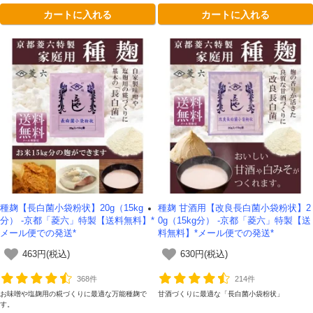
を余すことなく煮出してくれる、テトラ型ティー
カートに入れる
カートに入れる
バッグです。
種麹【長白菌小袋粉状】20g（15kg
種麹 甘酒用【改良長白菌小袋粉状】2
分） -京都「菱六」特製【送料無料】*
0g（15kg分） -京都「菱六」特製【送
メール便での発送*
料無料】*メール便での発送*
463円(税込)
630円(税込)
368件
214件
お味噌や塩麹用の糀づくりに最適な万能種麹で
甘酒づくりに最適な「長白菌小袋粉状」
す。