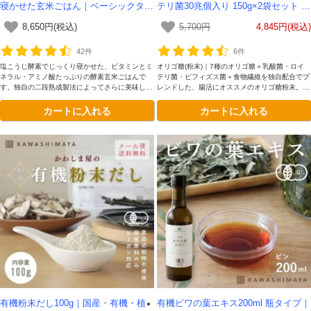
寝かせた玄米ごはん｜ベーシックタイ
テリ菌30兆個入り 150g×2袋セット -
プ 150g×30袋セット -かわしま屋-
かわしま屋- 【送料無料】*メール便で
8,650円(税込)
5,700円
4,845円(税込)
【送料無料】
の発送*
42件
6件
塩こうじ酵素でじっくり寝かせた、ビタミンとミ
オリゴ糖(粉末)｜7種のオリゴ糖＋乳酸菌・ロイ
ネラル・アミノ酸たっぷりの酵素玄米ごはんで
テリ菌・ビフィズス菌＋食物繊維を独自配合でブ
す。独自の二段熟成製法によってさらに美味しく
レンドした、腸活にオススメのオリゴ糖粉末。ヨ
なりました。常温で30か月以上保管可能。グル
ーグルトや飲み物にぴったりな、ほんのり優しい
カートに入れる
カートに入れる
テンフリー認証取得。
甘み。
有機粉末だし100g｜国産・有機・植
有機ビワの葉エキス200ml 瓶タイプ｜