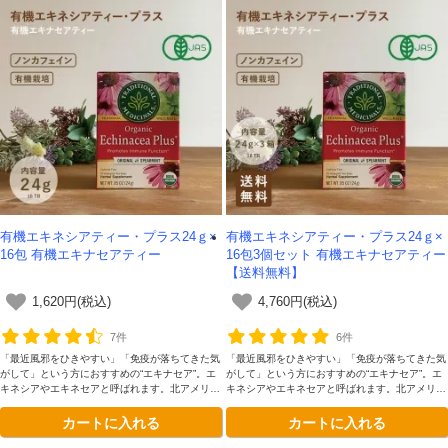
有機エキネシアティー・プラス24ｇ×
有機エキネシアティー・プラス24ｇ×
16包 有機エキナセアティー
16包3個セット 有機エキナセアティー
【送料無料】
1,620円(税込)
4,760円(税込)
7件
6件
「最近風邪をひきやすい」「免疫が落ちてきた気
「最近風邪をひきやすい」「免疫が落ちてきた気
がして」という方におすすめの“エキナセア”。エ
がして」という方におすすめの“エキナセア”。エ
キネシアやエキネセアと呼ばれます。北アメリカ
キネシアやエキネセアと呼ばれます。北アメリカ
の先住民が薬草として使用していたのでインディ
の先住民が薬草として使用していたのでインディ
カートに入れる
カートに入れる
アンのハーブとも呼ばれ古来から重宝されていま
アンのハーブとも呼ばれ古来から重宝されていま
す。
す。