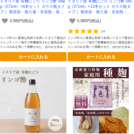
イタリア産 有機にごり リンゴ酢 580
イタリア産 有機にごり リンゴ酢 580
g（571ml）×6本セット ガラス瓶タイ
g（571ml）×12本セット ガラス瓶タ
プ｜ 無添加・無ろ過・非加熱・発酵
イプ｜ 無添加・無ろ過・非加熱・発
助剤不使用のアップルサイダービネガ
酵助剤不使用のアップルサイダービネ
3,080円(税込)
5,980円(税込)
ー -かわしま屋-
ガー -かわしま屋-
1件
リンゴ作りに最適な気候で名高いイタリア最北の
リンゴ作りに最適な気候で名高いイタリア最北の
トレンティーノ地方で有機栽培された最高品質の
トレンティーノ地方で有機栽培された最高品質の
リンゴのみを用いて発酵させた、ほのかな甘みと
リンゴのみを用いて発酵させた、ほのかな甘みと
まろやかな深みが理想的です。添加物を一切加え
まろやかな深みが理想的です。添加物を一切加え
カートに入れる
カートに入れる
ていない、本物のリンゴ酢をガラス瓶容器にてお
ていない、本物のリンゴ酢をガラス瓶容器にてお
楽しみください。
楽しみください。