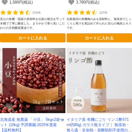
1,580円(税込)
3,780円(税込)
270件
137件
安心の有機・国産の原材料を伝統の製法を守って
自家栽培の有機梅のみを原材料に、無添加でじっ
木桶で丁寧に醸造した、まろやかで香り高いこだ
くりと果汁を煮詰めて作られた安心の梅肉エキス
わりの天然醸造醤油です。
です。
カートに入れる
カートに入れる
会員登録ありがとうございます！
＼ ご登録の感謝を込めて ／
新規会員様限定
特典クーポン
新規会員様限定
300
今すぐ使える
円OFFクーポン
を
300
北海道産 無農薬 「小豆」 5kgx2袋セ
イタリア産 有機にごり リンゴ酢571
ご用意しました🎁
円OFF
ット (10kg) 平譯農園-2025年度産
ml(580g) ガラス瓶タイプ｜ 無添加・
【送料無料】
無ろ過・非加熱・発酵助剤不使用のア