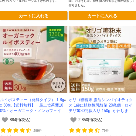
1包で1リットルのヨーグルトが作れます。
園」のほうじ茶。秋冬摘みの番茶を遠赤焙煎して
作りました。
カートに入れる
カートに入れる
ルイボスティー（発酵タイプ） 1.8g
オリゴ糖粉末 腸活シンバイオティク
x 30包【送料無料】 最上位茶葉10
ス 1袋に植物性乳酸菌 20兆個・ロイ
0%・オーガニック・ノンカフェイン
テリ菌30兆個入り 150g -かわしま屋-
*メール便での発送*
【送料無料】*メール便での発送*
864円(税込)
2,850円(税込)
299件
79件