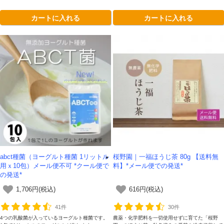
カートに入れる
カートに入れる
abct種菌（ヨーグルト種菌 1リットル
桜野園｜一福ほうじ茶 80g 【送料無
用ｘ10包）メール便不可 *クール便で
料】*メール便での発送*
の発送*
1,706円(税込)
616円(税込)
41件
30件
4つの乳酸菌が入っているヨーグルト種菌です。
農薬・化学肥料を一切使用せずに育てた「桜野