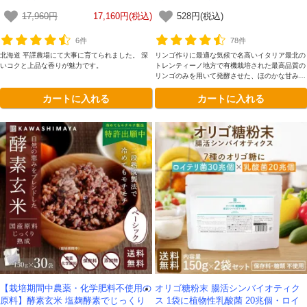
ップルサイダービネガー -かわしま屋-
17,960円
17,160円(税込)
528円(税込)
6件
78件
対象者：かわしま屋で初めてお買い物をされる方
利用条件：3,000円以上のお買い物でご利用いただけます
北海道 平譯農場にて大事に育てられました。 深
リンゴ作りに最適な気候で名高いイタリア最北の
いコクと上品な香りが魅力です。
トレンティーノ地方で有機栽培された最高品質の
ご利用回数：お一人様1回限り
リンゴのみを用いて発酵させた、ほのかな甘みと
※他のクーポンとの併用はできません
まろやかな深みが理想的です。添加物を一切加え
カートに入れる
カートに入れる
ていない、本物のリンゴ酢をガラス瓶容器にてお
楽しみください。
クーポンのご利用方法はこちら >>
【栽培期間中農薬・化学肥料不使用の
オリゴ糖粉末 腸活シンバイオティク
原料】酵素玄米 塩麹酵素でじっくり
ス 1袋に植物性乳酸菌 20兆個・ロイ