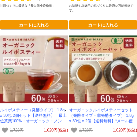
甘酒づくりに最適な「長白菌小袋粉状」
お味噌や塩麹用の糀づくりに最適な万能種麹で
す。
カートに入れる
カートに入れる
ルイボスティー（発酵タイプ） 1.8g
オーガニックルイボスティーセット
x 30包 2個セット【送料無料】 最上
（発酵タイプ・非発酵タイプ） 1.8g
位茶葉100%・オーガニック・ノンカ
x 30包 x 2個【送料無料】*メール便で
フェイン *メール便での発送*
の発送*
1,728円
1,620円(税込)
1,728円
1,620円(税込)