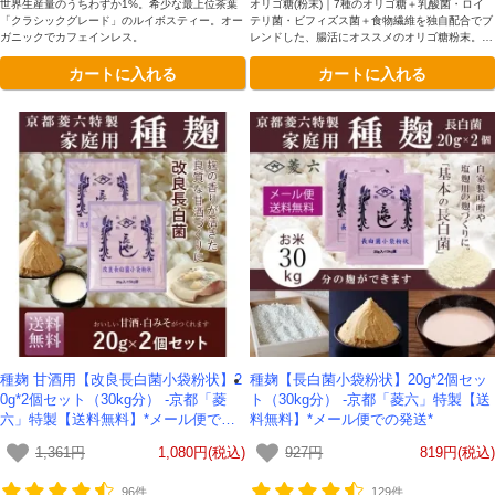
世界生産量のうちわずか1%。希少な最上位茶葉
オリゴ糖(粉末)｜7種のオリゴ糖＋乳酸菌・ロイ
「クラシックグレード」のルイボスティー。オー
テリ菌・ビフィズス菌＋食物繊維を独自配合でブ
ガニックでカフェインレス。
レンドした、腸活にオススメのオリゴ糖粉末。ヨ
ーグルトや飲み物にぴったりな、ほんのり優しい
カートに入れる
カートに入れる
甘み。
種麹 甘酒用【改良長白菌小袋粉状】2
種麹【長白菌小袋粉状】20g*2個セッ
0g*2個セット（30kg分） -京都「菱
ト（30kg分） -京都「菱六」特製【送
六」特製【送料無料】*メール便での
料無料】*メール便での発送*
発送*
1,361円
1,080円(税込)
927円
819円(税込)
96件
129件