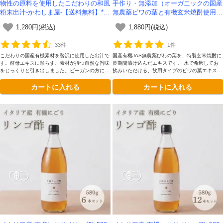
物性の原料を使用したこだわりの和風
手作り・無添加（オーガニックの国産
粉末出汁-かわしま屋-【送料無料】*メ
無農薬ビワの葉と有機玄米焼酎使用の
ール便での発送*
びわの葉エキス）-かわしま屋-
1,280円(税込)
1,880円(税込)
33件
1件
こだわりの国産有機素材を贅沢に使用した出汁で
国産有機JAS無農薬びわの葉を、特製玄米焼酎に
す。酵母エキスに頼らず、素材が持つ自然な旨味
長期間漬け込んだエキスです。 水で希釈してお
をじっくりと引き出しました。ビーガンの方にも
飲みいただける、飲用タイプのビワの葉エキスで
安心してお使いいただけ、腸活を意識する方にも
す。
カートに入れる
カートに入れる
おすすめ。毎日の食卓をやさしく支える、体に嬉
しい一品です。