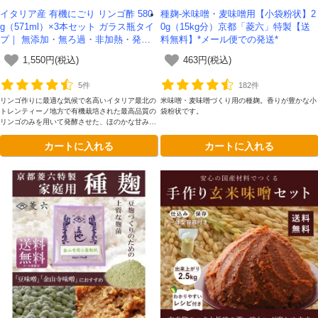
イタリア産 有機にごり リンゴ酢 580
種麹-米味噌・麦味噌用【小袋粉状】2
g（571ml）×3本セット ガラス瓶タイ
0g（15kg分）京都「菱六」特製【送
プ｜ 無添加・無ろ過・非加熱・発酵
料無料】*メール便での発送*
助剤不使用のアップルサイダービネガ
1,550円(税込)
463円(税込)
ー -かわしま屋-
5件
182件
リンゴ作りに最適な気候で名高いイタリア最北の
米味噌・麦味噌づくり用の種麹。香りが豊かな小
トレンティーノ地方で有機栽培された最高品質の
袋粉状です。
リンゴのみを用いて発酵させた、ほのかな甘みと
まろやかな深みが理想的です。添加物を一切加え
カートに入れる
カートに入れる
ていない、本物のリンゴ酢をガラス瓶容器にてお
楽しみください。