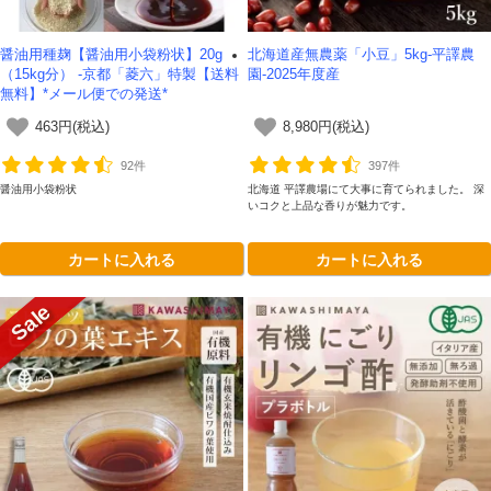
醤油用種麹【醤油用小袋粉状】20g
北海道産無農薬「小豆」5kg-平譯農
（15kg分） -京都「菱六」特製【送料
園-2025年度産
無料】*メール便での発送*
463円(税込)
8,980円(税込)
92件
397件
醤油用小袋粉状
北海道 平譯農場にて大事に育てられました。 深
いコクと上品な香りが魅力です。
カートに入れる
カートに入れる