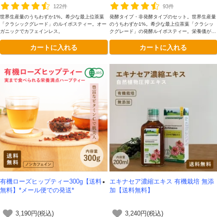
122件
93件
世界生産量のうちわずか1%。希少な最上位茶葉
発酵タイプ・非発酵タイプのセット。世界生産量
「クラシックグレード」のルイボスティー。オー
のうちわずか1%。希少な最上位茶葉「クラシッ
ガニックでカフェインレス。
クグレード」の発酵ルイボスティー。栄養価が高
くすっきりした飲み心地の非発酵タイプのルイボ
カートに入れる
カートに入れる
スティーのセットです。
有機ローズヒップティー300g【送料
エキナセア濃縮エキス 有機栽培 無添
無料】*メール便での発送*
加【送料無料】
3,190円(税込)
3,240円(税込)