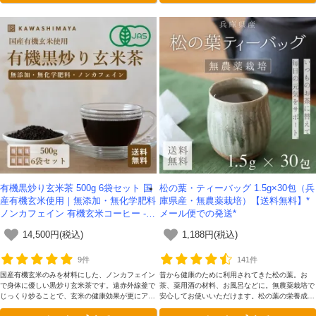
有機黒炒り玄米茶 500g 6袋セット 国
松の葉・ティーバッグ 1.5g×30包（兵
産有機玄米使用｜無添加・無化学肥料
庫県産・無農薬栽培）【送料無料】*
ノンカフェイン 有機玄米コーヒー -か
メール便での発送*
わしま屋- 【送料無料】
14,500円(税込)
1,188円(税込)
9件
141件
国産有機玄米のみを材料にした、ノンカフェイン
昔から健康のために利用されてきた松の葉。お
で身体に優しい黒炒り玄米茶です。遠赤外線釜で
茶、薬用酒の材料、お風呂などに。無農薬栽培で
じっくり炒ることで、玄米の健康効果が更にアッ
安心してお使いいただけます。松の葉の栄養成分
プしました。
を余すことなく煮出してくれる、テトラ型ティー