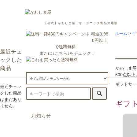
【公式】かわしま屋｜オーガニック食品の通販
税込9,98
ホーム
>
ギ
0円以上
で送料無料！
最近チェ
または↓こちら↓をチェック！
ックした
商品
かわしま屋
600点以
ギフトサー
最近チェッ
クした商品
はまだあり
ギフ
ません。
お知らせ
7/29更新：一部地域への配送が遅
延・休止しております。