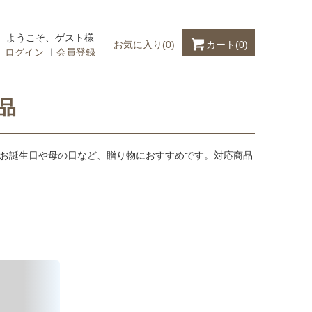
ようこそ、ゲスト様
カート(
0
)
お気に入り(
0
)
ログイン
｜
会員登録
品
お誕生日や母の日など、贈り物におすすめです。対応商品